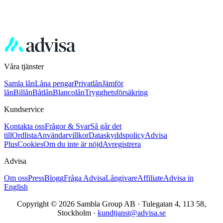
Våra tjänster
Samla lån
Låna pengar
Privatlån
Jämför
lån
Billån
Båtlån
Blancolån
Trygghetsförsäkring
Kundservice
Kontakta oss
Frågor & Svar
Så går det
till
Ordlista
Användarvillkor
Dataskyddspolicy
Advisa
Plus
Cookies
Om du inte är nöjd
Avregistrera
Advisa
Om oss
Press
Blogg
Fråga Advisa
Långivare
Affiliate
Advisa in
English
Copyright © 2026 Sambla Group AB · Tulegatan 4, 113 58,
Stockholm ·
kundtjanst@advisa.se