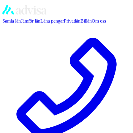
Samla lån
Jämför lån
Låna pengar
Privatlån
Billån
Om oss