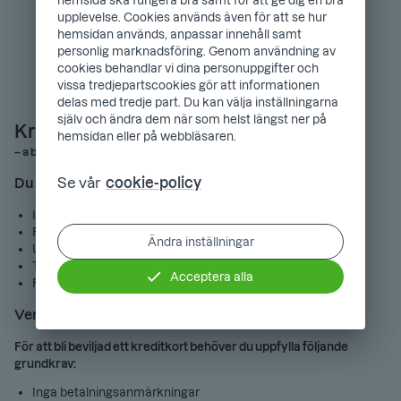
hemsida ska fungera bra samt för att ge dig en bra
upplevelse. Cookies används även för att se hur
hemsidan används, anpassar innehåll samt
personlig marknadsföring. Genom användning av
cookies behandlar vi dina personuppgifter och
vissa tredjepartscookies gör att informationen
delas med tredje part. Du kan välja inställningarna
själv och ändra dem när som helst längst ner på
Kreditkort från Bank Norwegian
hemsidan eller på webbläsaren.
– a branch of NOBA Bank Group
Se vår
cookie-policy
Du har kontroll
Ingen årsavgift
Räntefritt upp till 45 dagar
Ändra inställningar
Upp till 150 000 kr i kredit
Tjäna CashPoints eller cashback på köp
Acceptera alla
Reseförsäkring och avbeställningsskydd inkluderat
Vem kan få ett kreditkort?
För att bli beviljad ett kreditkort behöver du uppfylla följande
grundkrav:
Inga betalningsanmärkningar