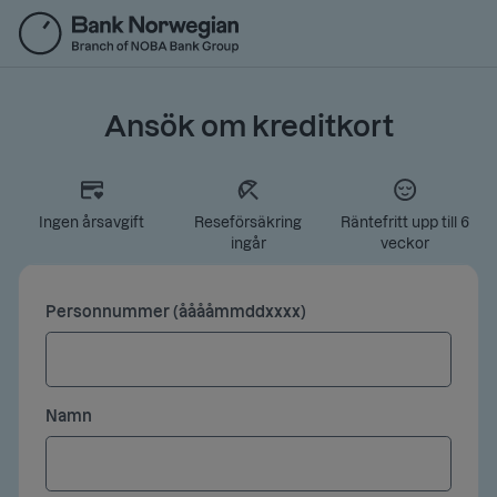
Gå
till
huvudinnehåll
Ansök om kreditkort
Ingen årsavgift
Reseförsäkring
Räntefritt upp till 6
ingår
veckor
Personnummer (ååååmmddxxxx)
Namn