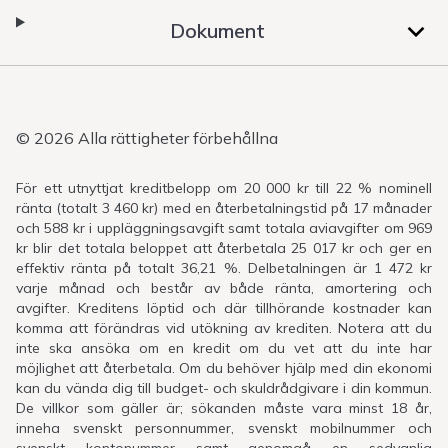
Dokument
© 2026 Alla rättigheter förbehållna
För ett utnyttjat kreditbelopp om 20 000 kr till 22 % nominell
ränta (totalt 3 460 kr) med en återbetalningstid på 17 månader
och 588 kr i uppläggningsavgift samt totala aviavgifter om 969
kr blir det totala beloppet att återbetala 25 017 kr och ger en
effektiv ränta på totalt 36,21 %. Delbetalningen är 1 472 kr
varje månad och består av både ränta, amortering och
avgifter. Kreditens löptid och där tillhörande kostnader kan
komma att förändras vid utökning av krediten. Notera att du
inte ska ansöka om en kredit om du vet att du inte har
möjlighet att återbetala. Om du behöver hjälp med din ekonomi
kan du vända dig till budget- och skuldrådgivare i din kommun.
De villkor som gäller är; sökanden måste vara minst 18 år,
inneha svenskt personnummer, svenskt mobilnummer och