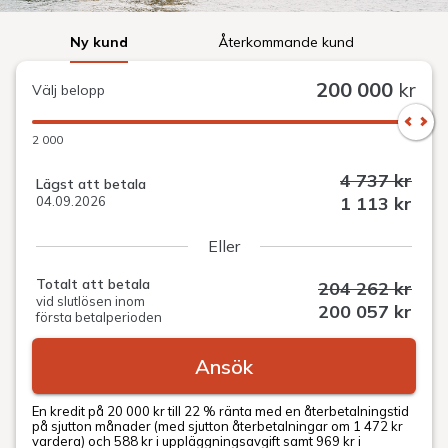
Ny kund
Återkommande kund
200 000
kr
Välj belopp
2 000
4 737 kr
Lägst att betala
1 113 kr
04.09.2026
Eller
Totalt att betala
204 262 kr
vid slutlösen inom
200 057 kr
första betalperioden
Ansök
En kredit på 20 000 kr till 22 % ränta med en återbetalningstid
på sjutton månader (med sjutton återbetalningar om 1 472 kr
vardera) och 588 kr i uppläggningsavgift samt 969 kr i