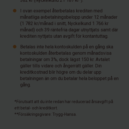
382 kr (Nyckelkund 21 187 kr*).
I ovan exempel återbetalas krediten med
månatliga avbetalningsbelopp under 12 månader
(1 782 kr/månad i snitt, Nyckelkund 1 766 kr
månad) och 39 räntefria dagar utnyttjats samt där
krediten nyttjats utan avgift för kontantuttag.
Betalas inte hela kontoskulden på en gång ska
kontoskulden återbetalas genom månadsvisa
betalningar om 3%, dock lägst 150 kr. Avtalet
gäller tills vidare och ångerrätt gäller. Din
kreditkostnad blir högre om du delar upp
betalningen än om du betalar hela beloppet på en
gång.
*Förutsatt att du inte redan har reducerad årsavgift på
ett betal- och kreditkort.
**Försäkringsgivare: Trygg-Hansa.