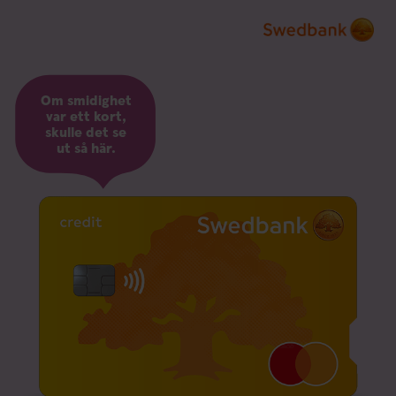
Om smidighet
var ett kort,
skulle det se
ut så här.