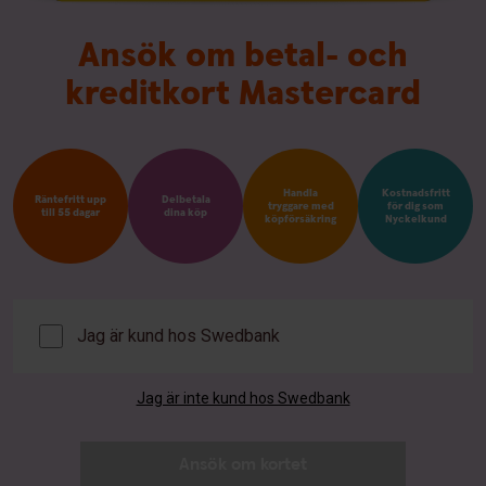
Ansök om betal- och
kreditkort Mastercard
Handla
Kostnadsfritt
Räntefritt upp
Delbetala
tryggare med
för dig som
till 55 dagar
dina köp
köpförsäkring
Nyckelkund
Jag är kund hos Swedbank
Jag är inte kund hos Swedbank
Ansök om kortet