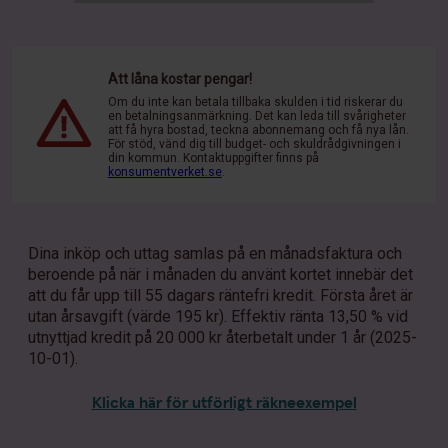
Att låna kostar pengar!
Om du inte kan betala tillbaka skulden i tid riskerar du
en betalningsanmärkning. Det kan leda till svårigheter
att få hyra bostad, teckna abonnemang och få nya lån.
För stöd, vänd dig till budget- och skuldrådgivningen i
din kommun. Kontaktuppgifter finns på
konsumentverket.se
.
Dina inköp och uttag samlas på en månadsfaktura och
beroende på när i månaden du använt kortet innebär det
att du får upp till 55 dagars räntefri kredit. Första året är
utan årsavgift (värde 195 kr). Effektiv ränta 13,50 % vid
utnyttjad kredit på 20 000 kr återbetalt under 1 år (2025-
10-01).
Klicka här för utförligt räkneexempel