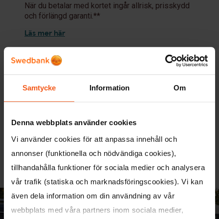
När du betalar med kortet ingår allrisk, prisskydd
och förlängd garanti.**
Läs mer här
Res tryggare med
kompletterande reseförsäkring
När du betalat resan med kortet kan du få
Samtycke
Information
Om
ersättning för oförutsedda händelser i samband
med resan.
Denna webbplats använder cookies
Till exempel så ingår avbeställningsskydd och
självriskeliminering för hyrbil.**
Vi använder cookies för att anpassa innehåll och
Läs mer här
annonser (funktionella och nödvändiga cookies),
tillhandahålla funktioner för sociala medier och analysera
vår trafik (statiska och marknadsföringscookies). Vi kan
även dela information om din användning av vår
webbplats med våra partners inom sociala medier,