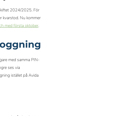
skiftet 2024/2025. För
ner kvarstod. Nu kommer
och med första oktober
.
loggning
idigare med samma PIN-
gre ses via
ning istället på Avida