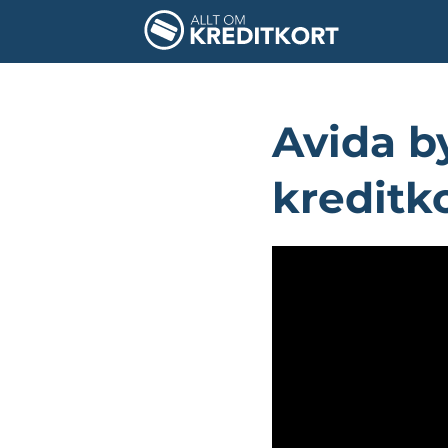
Avida by
kreditk