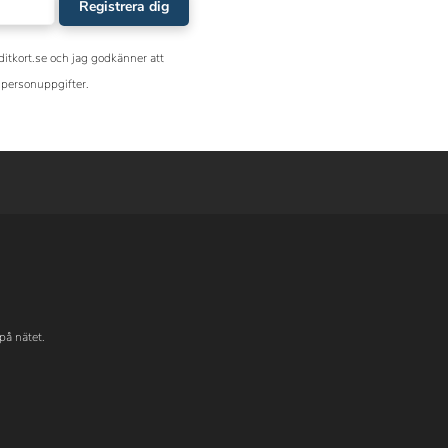
Registrera dig
ditkort.se och jag godkänner att
personuppgifter.
på nätet.