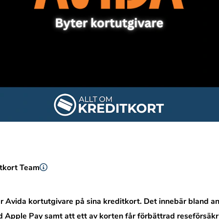
itkort Team
r Avida kortutgivare på sina kreditkort. Det innebär bland 
Apple Pay samt att ett av korten får förbättrad reseförsäkr