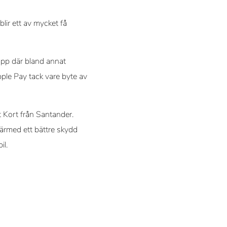
lir ett av mycket få
app där bland annat
le Pay tack vare byte av
t Kort från Santander.
därmed ett bättre skydd
il.