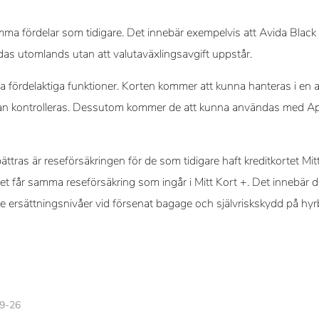
a fördelar som tidigare. Det innebär exempelvis att Avida Black b
as utomlands utan att valutaväxlingsavgift uppstår.
 fördelaktiga funktioner. Korten kommer att kunna hanteras i en 
kan kontrolleras. Dessutom kommer de att kunna användas med App
tras är reseförsäkringen för de som tidigare haft kreditkortet Mit
rtet får samma reseförsäkring som ingår i Mitt Kort +. Det innebär 
e ersättningsnivåer vid försenat bagage och självriskskydd på hyrb
09-26