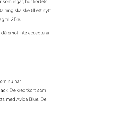
r som ingår, hur kortets
ning ska ske till ett nytt
 till 25:e.
m däremot inte accepterar
 som nu har
lack. De kreditkort som
ätts med Avida Blue. De