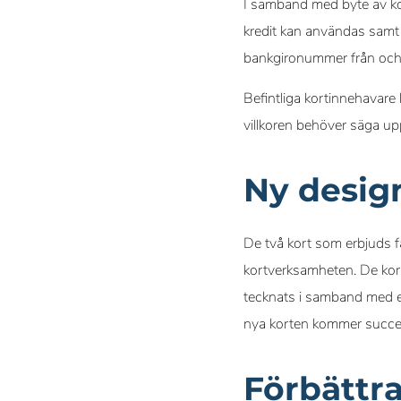
I samband med byte av kor
kredit kan användas samt h
bankgironummer från och m
Befintliga kortinnehavare
villkoren behöver säga up
Ny desig
De två kort som erbjuds få
kortverksamheten. De kort
tecknats i samband med et
nya korten kommer succesi
Förbättr