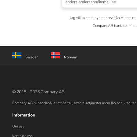
Jag vill ta emot nyhetsbrev från Alltomkre
Compary AB hanterar mina 
Sweden
Norway
© 2015 - 2026 Compary AB
Compary AB tillhandahåller ett flertal jämförelsetjänster inom lån och krediter 
Information
Om oss
Kontakta oss