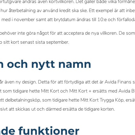
tutgivare ändras även kortvillkoren. Det gäller både vilka förmåne
ur återbetalning av använd kredit ska ske. Ett exempel är att inbetal
ed i november samt att brytdatum ändras till 10:e och förfallodag
 behöver inte göra något för att acceptera de nya villkoren. De so
p sitt kort senast sista september.
n och nytt namn
r även ny design. Detta för att förtydliga att det är Avida Finans
 som tidigare hette Mitt Kort och Mitt Kort + ersätts med Avida B
t delbetalningsköp, som tidigare hette Mitt Kort Trygga Köp, ers
vt att skickas ut och därmed ersätta de tidigare korten.
ade funktioner