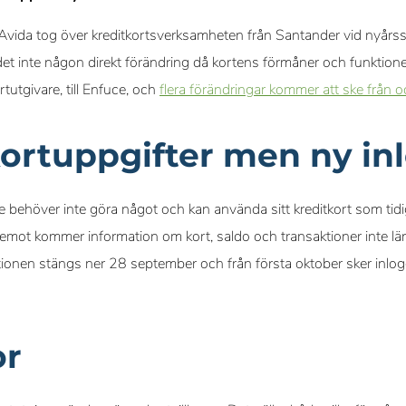
Avida tog över kreditkortsverksamheten från Santander vid nyårs
et inte någon direkt förändring då kortens förmåner och funktio
tutgivare, till Enfuce, och
flera förändringar kommer att ske från 
rtuppgifter men ny in
 behöver inte göra något och kan använda sitt kreditkort som t
mot kommer information om kort, saldo och transaktioner inte län
ionen stängs ner 28 september och från första oktober sker inlogg
or