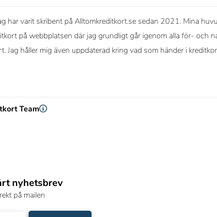
g har varit skribent på Alltomkreditkort.se sedan 2021. Mina huvud
itkort på webbplatsen där jag grundligt går igenom alla för- och na
ort. Jag håller mig även uppdaterad kring vad som händer i kreditko
itkort Team
årt nyhetsbrev
rekt på mailen