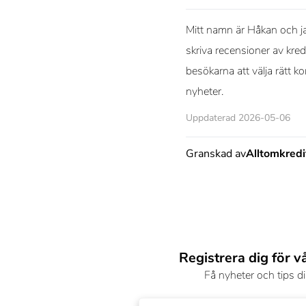
Mitt namn är Håkan och ja
skriva recensioner av kred
besökarna att välja rätt k
nyheter.
Uppdaterad 2026-05-06
Granskad av
Alltomkred
Registrera dig för v
Få nyheter och tips di