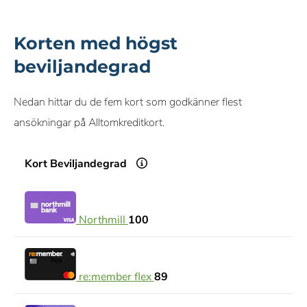
Vi får provision från vissa samarbetspartners när du ansöker
Korten med högst
eller klickar via våra länkar. Detta gör det möjligt för oss att
erbjuda tjänsten kostnadsfritt, men påverkar inte våra
beviljandegrad
omdömen eller rekommendationer.
Nedan hittar du de fem kort som godkänner flest
ansökningar på Alltomkreditkort.
Kort
Beviljandegrad
Northmill
100
re:member flex
89