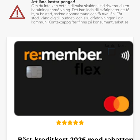
Att låna kostar pengar!
Om du inte kan betala tillbaka skulden i tid riskerar du en
betalningsanmärkning. Det kan leda till svårigheter att få
hyra bostad, teckna abonnemang och få nya lån. För
stöd, vänd dig till budget- och skuldrådgivningen i din
kommun. Kontaktuppgifter finns på konsumentverket.se.
Jämför kort
Bäst kreditkort 2026 med rabatter: