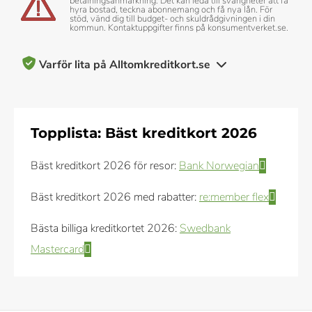
betalningsanmärkning. Det kan leda till svårigheter att få
hyra bostad, teckna abonnemang och få nya lån. För
stöd, vänd dig till budget- och skuldrådgivningen i din
kommun. Kontaktuppgifter finns på konsumentverket.se.
Varför lita på Alltomkreditkort.se
200+ kreditkort recenserade och betygsatta av vårt team av
experter
Topplista: Bäst kreditkort 2026
10+ års erfarenhet av att täcka kreditkort och personlig
Bäst kreditkort 2026 för resor:
Bank Norwegian
ekonomi
Bäst kreditkort 2026 med rabatter:
re:member flex
Objektiva & omfattande betygskriterier
Bästa billiga kreditkortet 2026:
Swedbank
Vårt innehåll om kreditkort, inklusive betyg och
Mastercard
rekommendationer, kontrolleras av ett team av skribenter och
redaktörer som specialiserar sig på kreditkort. Varje skribent
och redaktör följer våra strikta riktlinjer för redaktionell integritet.