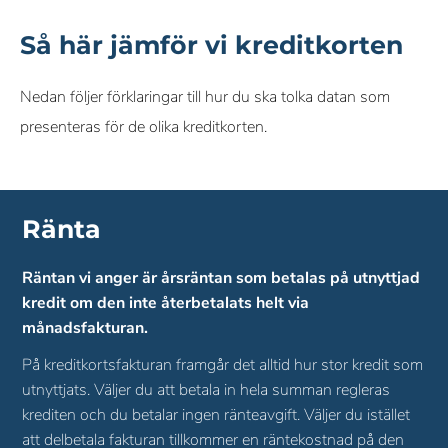
ekonomi enkel att hantera.
Många använder kreditkort för att samla och få rabatt på
Så här jämför vi kreditkorten
sina utgifter för drivmedel, laddning och andra bilkostnader
som biltvätt. Vill du spara pengar på dessa kostnader kan
Nedan följer förklaringar till hur du ska tolka datan som
ett tankkort erbjuda rabatter, bonus och försäkringar som är
presenteras för de olika kreditkorten.
framtagna för att gynna bilister. Exempelvis kan bonus ges
på alla köp som sedan kan användas som betalningsmedel
hos bensinkedjan.
Ränta
Läs mer om tankkort här
.
Räntan vi anger är årsräntan som betalas på utnyttjad
kredit om den inte återbetalats helt via
månadsfakturan.
På kreditkortsfakturan framgår det alltid hur stor kredit som
utnyttjats. Väljer du att betala in hela summan regleras
krediten och du betalar ingen ränteavgift. Väljer du istället
att delbetala fakturan tillkommer en räntekostnad på den