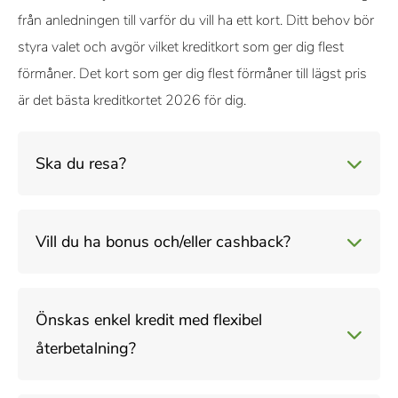
från anledningen till varför du vill ha ett kort. Ditt behov bör
styra valet och avgör vilket kreditkort som ger dig flest
förmåner. Det kort som ger dig flest förmåner till lägst pris
är det bästa kreditkortet 2026 för dig.
Ska du resa?
Om du planerar en utlandssemester bör du ha med dig ett
Vill du ha bonus och/eller cashback?
säkert betalningsalternativ. I så fall bör du jämföra
kreditkorten utifrån de kostnader som uppstår när kortet
Vill du istället ha ett
kreditkort med bonus
som ger poäng
används utomlands, exempelvis valutapåslag. Du kan även
Önskas enkel kredit med flexibel
på alla inköp? Poängen som samlas in kan växlas mot
jämföra
kreditkort med reseförsäkring
och vilka andra
återbetalning?
produkter, upplevelser, flygbiljetter eller presentkort. Då är
reseförmåner som korten ger. Dessa reseförmåner kan
det bonusnivån du ska fokusera på. En del kort ger ingen
bland annat innefatta
Lounge Access
eller rabatt på