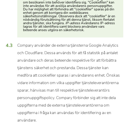
om besökaren inte behöver identifiera sig. "Cookiefilen" kan
inte användas för att avslöja användarens personuppgifter.
Du har möjlighet att förhindra att "cookiefiler" sparas på din
enhet genom att korrigera din webbläsares
säkerhetsinställningar. Observera dock att "cookiefiler" är en
nödvändig förutsättning för att denna tjänst, liksom flertalet
andra tjänster, ska fungera.
IP-adress
Avändarens IP-adress
lagras för att identifiera samt blockera användare vars
beteende anses utgöra en säkerhetsrisk.
4.3
Compary använder de externa tjänsterna Google Analytics
och Cloudflare. Dessa används för att få statistik på antalet
användare och deras beteende respektive för att förbättra
tjänstens säkerhet och prestanda. Dessa tjänster kan
medföra att cookiefiler sparas i användarens enhet. Önskas
vidare information om vilka uppgifter tjänsteleverantörerna
sparar, hänvisas man till respektive tjänsteleverantörs
personuppgiftspolicy. Compary förbinder sig att inte dela
uppgifterna med de externa tjänsteleverantörerna om
uppgifterna i fråga kan användas för identifiering av en
användare.