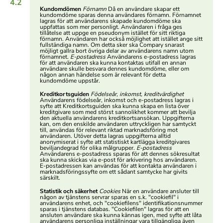
4.2
Kundomdömen
Förnamn
Då en användare skapar ett
kundomdöme sparas denna användares förnamn. Förnamnet
lagras för att användarens skapade kundomdöme ska
uppfattas som mer personligt. Användaren i fråga ges
tillåtelse att uppge en pseudonym istället för sitt riktiga
förnamn. Användaren har också möjlighet att istället ange sitt
fullständiga namn. Om detta sker ska Compary snarast
möjligt gallra bort övriga delar av användarens namn utom
förnamnet.
E-postadress
Användarens e-postadress lagras
för att användaren ska kunna kontaktas utifall en annan
användare skulle besvara dennes kundomdöme, eller om
någon annan händelse som är relevant för detta
kundomdöme uppstår.
Kreditkortsguiden
Födelseår, inkomst, kreditvärdighet
Användarens födelseår, inkomst och e-postadress lagras i
syfte att Kreditkortsguiden ska kunna skapa en lista över
kreditgivare som med störst sannolikhet kommer att bevilja
den aktuella användarens kreditkortsansökan. Uppgifterna
kan, om den enskilde användaren uttryckligen har samtyckt
till, användas för relevant riktad marknadsföring mot
användaren. Utöver detta lagras uppgifterna alltid
anonymiserat i syfte att statistiskt kartlägga kreditgivares
beviljandegrad för olika målgrupper.
E-postadress
Användarens e-postadress sparas för att dennes sökresultat
ska kunna skickas via e-post för arkivering hos användaren.
E-postadressen kan användas för att kontakta användaren i
marknadsföringssyfte om ett sådant samtycke har givits
särskilt.
Statistik och säkerhet
Cookies
När en användare ansluter till
någon av tjänstens servrar sparas en s.k. "cookiefil" i
användarens enhet, och "cookiefilens" identifikationsnummer
sparas i tjänstens databas. "Cookiefilen" lagras för att en
ansluten användare ska kunna kännas igen, med syfte att låta
användarens personliga inställningar vara tillgängliga även