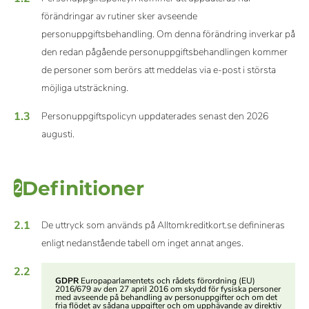
förändringar av rutiner sker avseende
personuppgiftsbehandling. Om denna förändring inverkar på
den redan pågående personuppgiftsbehandlingen kommer
de personer som berörs att meddelas via e-post i största
möjliga utsträckning.
1.3
Personuppgiftspolicyn uppdaterades senast den 2026
augusti.
Definitioner
2
2.1
De uttryck som används på Alltomkreditkort.se definineras
enligt nedanstående tabell om inget annat anges.
2.2
GDPR
Europaparlamentets och rådets förordning (EU)
2016/679 av den 27 april 2016 om skydd för fysiska personer
med avseende på behandling av personuppgifter och om det
fria flödet av sådana uppgifter och om upphävande av direktiv