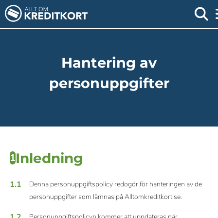
Hantering av
personuppgifter
Inledning
1
1.1
Denna personuppgiftspolicy redogör för hanteringen av de
personuppgifter som lämnas på Alltomkreditkort.se.
1.2
Personuppgiftspolicyn kommer att uppdateras när