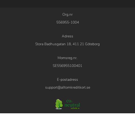
Org.nr
556955-1004
Adress
Stora Badhusgatan 18, 411 21 Göteborg
Momsreg.nr.
SE556955100401
E-postadress
support@alltomkreditkort.se