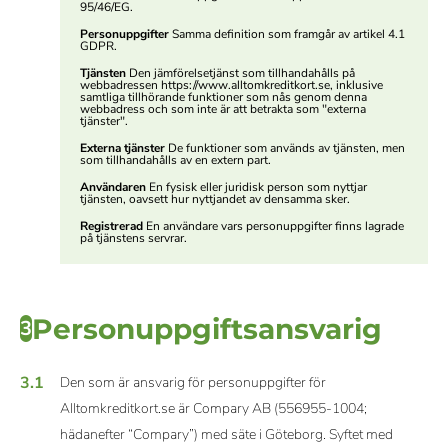
95/46/EG.
Personuppgifter
Samma definition som framgår av artikel 4.1
GDPR.
Tjänsten
Den jämförelsetjänst som tillhandahålls på
webbadressen https://www.alltomkreditkort.se, inklusive
samtliga tillhörande funktioner som nås genom denna
webbadress och som inte är att betrakta som "externa
tjänster".
Externa tjänster
De funktioner som används av tjänsten, men
som tillhandahålls av en extern part.
Användaren
En fysisk eller juridisk person som nyttjar
tjänsten, oavsett hur nyttjandet av densamma sker.
Registrerad
En användare vars personuppgifter finns lagrade
på tjänstens servrar.
Personuppgiftsansvarig
3
3.1
Den som är ansvarig för personuppgifter för
Alltomkreditkort.se är Compary AB (556955-1004;
hädanefter “Compary”) med säte i Göteborg. Syftet med