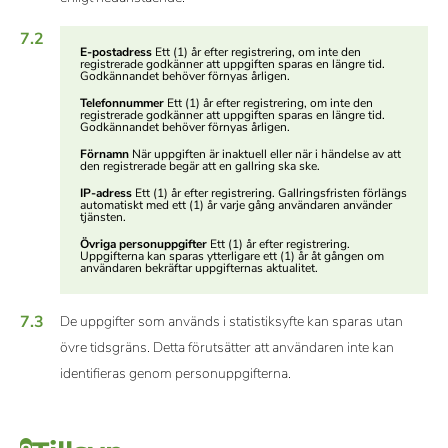
7.2
E-postadress
Ett (1) år efter registrering, om inte den
registrerade godkänner att uppgiften sparas en längre tid.
Godkännandet behöver förnyas årligen.
Telefonnummer
Ett (1) år efter registrering, om inte den
registrerade godkänner att uppgiften sparas en längre tid.
Godkännandet behöver förnyas årligen.
Förnamn
När uppgiften är inaktuell eller när i händelse av att
den registrerade begär att en gallring ska ske.
IP-adress
Ett (1) år efter registrering. Gallringsfristen förlängs
automatiskt med ett (1) år varje gång användaren använder
tjänsten.
Övriga personuppgifter
Ett (1) år efter registrering.
Uppgifterna kan sparas ytterligare ett (1) år åt gången om
användaren bekräftar uppgifternas aktualitet.
7.3
De uppgifter som används i statistiksyfte kan sparas utan
övre tidsgräns. Detta förutsätter att användaren inte kan
identifieras genom personuppgifterna.