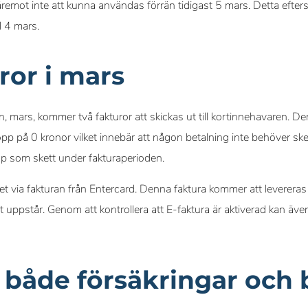
remot inte att kunna användas förrän tidigast 5 mars. Detta efte
ed 4 mars.
ror i mars
ars, kommer två fakturor att skickas ut till kortinnehavaren. D
pp på 0 kronor vilket innebär att någon betalning inte behöver ske
öp som skett under fakturaperioden.
llet via fakturan från Entercard. Denna faktura kommer att levere
ft uppstår. Genom att kontrollera att E-faktura är aktiverad kan 
i både försäkringar och