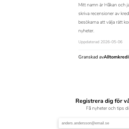
Mitt namn är Håkan och ja
skriva recensioner av kred
besökarna att välja rätt k
nyheter.
Uppdaterad 2026-05-06
Granskad av
Alltomkred
Registrera dig för v
Få nyheter och tips di