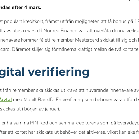
ndas efter 4 mars.
t populärt kreditkort, främst utifrån möjligheten att få bonus på 
 avslutas i mars då Nordea Finance valt att överlåta denna verksa
innehavare kommer få ett re:member Mastercard skickat till sig oc
ycard. Däremot skiljer sig förmånerna kraftigt mellan de två kortalt
gital verifiering
et från re:member ska skickas ut krävs att nuvarande innehavare av
/avtal
med Mobilt BankID. En verifiering som behöver vara utförd
skickas ut i början av januari.
mmer ha samma PIN-kod och samma kreditgräns som på Everyday
ter att kortet har skickats ut behöver det aktiveras, vilket kan ske 