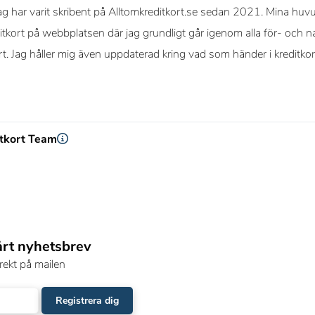
g har varit skribent på Alltomkreditkort.se sedan 2021. Mina huvud
itkort på webbplatsen där jag grundligt går igenom alla för- och na
ort. Jag håller mig även uppdaterad kring vad som händer i kreditko
itkort Team
årt nyhetsbrev
rekt på mailen
Registrera dig