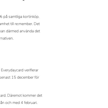
1% på samtliga kortinköp.
mhet till re:member. Det
h kan därmed använda det
ernativen.
 Everydaycard verifierar
 senast 15 december för
card. Däremot kommer det
från och med 4 februari.