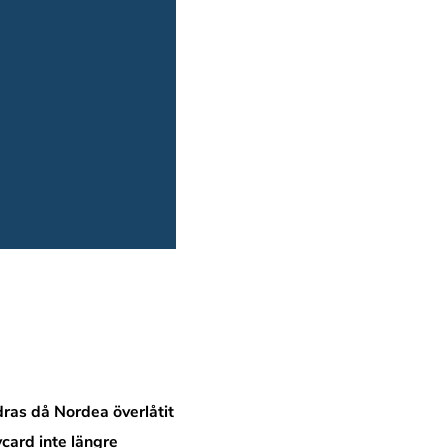
ras då Nordea överlåtit
ycard inte längre