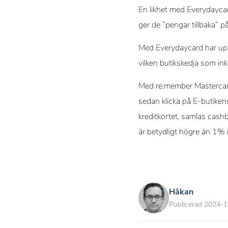
En likhet med Everydaycar
ger de ”pengar tillbaka” på
Med Everydaycard har upp 
vilken butikskedja som i
Med re:member Mastercard
sedan klicka på E-butike
kreditkortet, samlas cash
är betydligt högre än 1%
Håkan
Publicerad 2024-