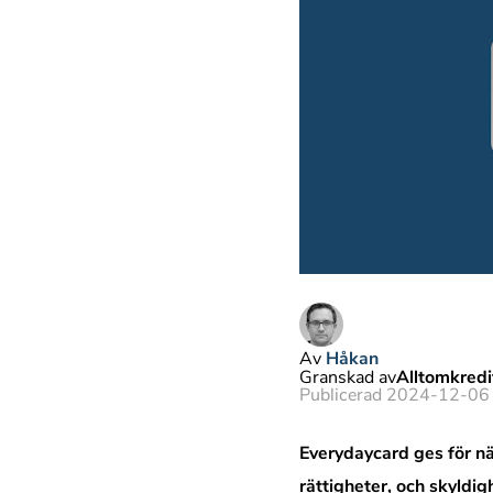
Av
Håkan
Granskad av
Alltomkred
Publicerad 2024-12-06
Everydaycard ges för n
rättigheter, och skyldig