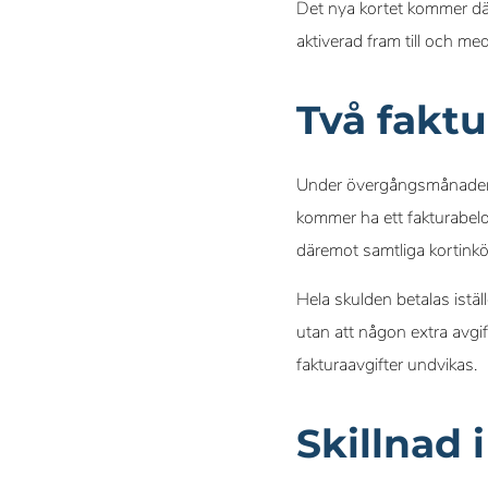
Det nya kortet kommer dä
aktiverad fram till och m
Två faktu
Under övergångsmånaden, m
kommer ha ett fakturabelo
däremot samtliga kortink
Hela skulden betalas istä
utan att någon extra avgi
fakturaavgifter undvikas.
Skillnad 