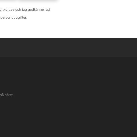
ditkort.se och jag godkänner att
personuppgifter.
på nätet.