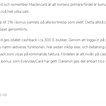
d och re:member Mastercard är att kortens primära fördel är bon
 två helt olika sätt.
till 1% i bonus samlats på alla kortinköp som skett. Detta alltså o
nköpet genomförts.
 ges istället cashback i ca 300 E-butiker. Genom att logga in på
ns namn aktiveras funktionen. När sedan inköp sker, och betalnin
back som visas på kommande faktura. Fördelen är att nivån på cas
 i bonus som EverydayCard har gett. Däremot ges det enbart hos
12-06