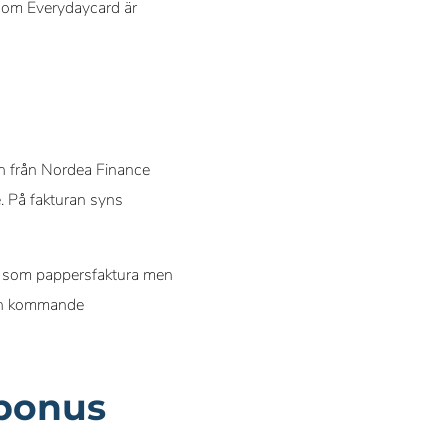
rsom Everydaycard är
en från Nordea Finance
. På fakturan syns
ras som pappersfaktura men
även kommande
 bonus