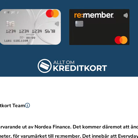
itkort Team
ärvarande ut av Nordea Finance. Det kommer däremot att änd
heter, för varumärket till re:member. Det innebär att Everyda