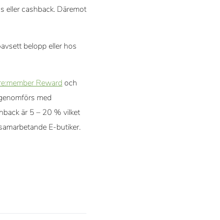
us eller cashback. Däremot
avsett belopp eller hos
re:member Reward
och
g genomförs med
hback är 5 – 20 % vilket
 samarbetande E-butiker.