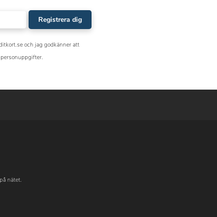
Registrera dig
ditkort.se och jag godkänner att
personuppgifter.
på nätet.