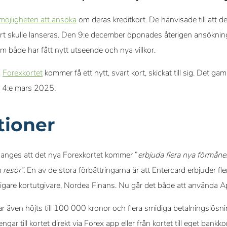
 möjligheten att ansöka
om deras kreditkort. De hänvisade till att de
art skulle lanseras. Den 9:e december öppnades återigen ansöknin
om både har fått nytt utseende och nya villkor.
a
Forexkortet
kommer få ett nytt, svart kort, skickat till sig. Det gam
d 4:e mars 2025.
tioner
anges att det nya Forexkortet kommer ”
erbjuda flera nya förmåne
 resor”.
En av de stora förbättringarna är att Entercard erbjuder fl
digare kortutgivare, Nordea Finans. Nu går det både att använda 
 även höjts till 100 000 kronor och flera smidiga betalningslösnin
gar till kortet direkt via Forex app eller från kortet till eget bank