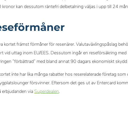
ronor kan dessutom räntefri delbetalning väljas i upp till 24 må
eseförmåner
nya kortet främst förmåner för resenärer. Valutaväxlingspåslag behö
art vid uttag inom EU/EES. Dessutom ingår en reseförsäkring med 
kringen ”förbättrad” med bland annat 90 dagars ekonomiskt skydd
 kortet inte har lika många rabatter hos reserelaterade företag so
ll flygplatslounger försvinner. Eftersom det ges ut av Entercard ko
å erbjudanden via
Superdealen
.