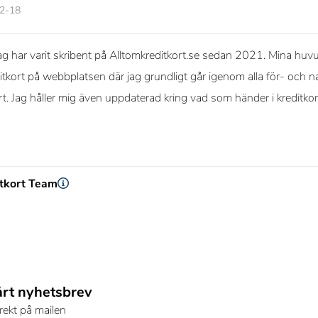
12-18
g har varit skribent på Alltomkreditkort.se sedan 2021. Mina huvud
itkort på webbplatsen där jag grundligt går igenom alla för- och na
ort. Jag håller mig även uppdaterad kring vad som händer i kreditko
itkort Team
årt nyhetsbrev
rekt på mailen