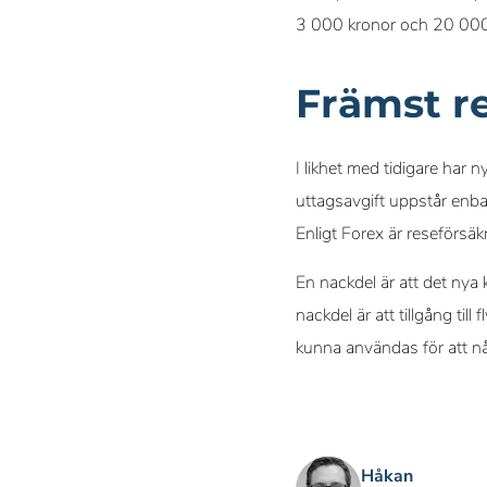
3 000 kronor och 20 000 k
Främst r
I likhet med tidigare har 
uttagsavgift uppstår enb
Enligt Forex är reseförsä
En nackdel är att det nya
nackdel är att tillgång ti
kunna användas för att n
Håkan