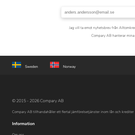
Jag vill ta emot nyhetsbrev från Alltomkre
Compary AB hanterar mina 
Sweden
Norway
© 2015 - 2026 Compary AB
Compary AB tillhandahåller ett flertal jämförelsetjänster inom lån och krediter 
Information
Om oss