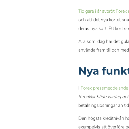
Tidigare i år avbröt Forex
och att det nya kortet sn
deras nya kort. Ett kort s
Alla som idag har det gul
använda fram till och me
Nya funk
I
Forex pressmeddelande
förenklar både vardag och
betalningslösningar än ti
Den högsta kreditnivån har
exempelvis att överföra pen