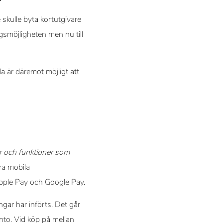
 skulle byta kortutgivare
gsmöjligheten men nu till
la är däremot möjligt att
r och funktioner som
era mobila
Apple Pay och Google Pay.
gar har införts. Det går
konto. Vid köp på mellan