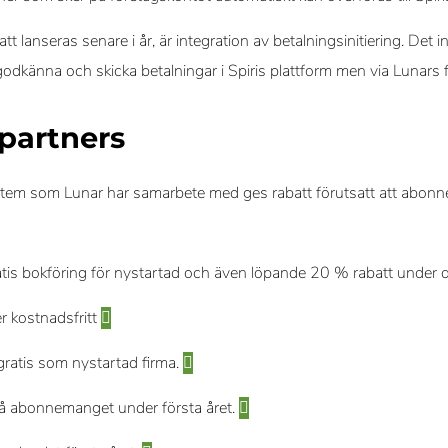
 lanseras senare i år, är integration av betalningsinitiering. Det 
odkänna och skicka betalningar i Spiris plattform men via Lunar
partners
em som Lunar har samarbete med ges rabatt förutsatt att abonn
is bokföring för nystartad och även löpande 20 % rabatt under de
r kostnadsfritt
ratis som nystartad firma.
å abonnemanget under första året.