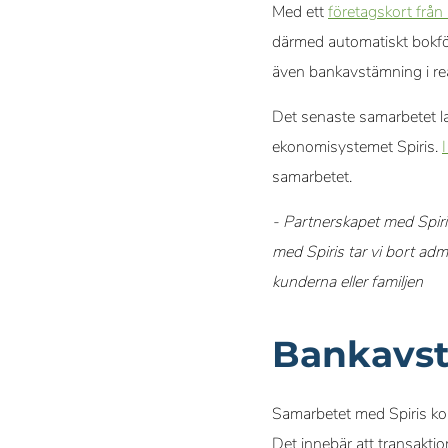
Med ett
företagskort från
därmed automatiskt bokför
även bankavstämning i rea
Det senaste samarbetet l
ekonomisystemet Spiris.
samarbetet.
- Partnerskapet med Spir
med Spiris tar vi bort adm
kunderna eller familjen
Bankavst
Samarbetet med Spiris ko
Det innebär att transaktio