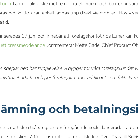
 Lunar
kan koppling ske mot fem olika ekonomi- och bokföringspr
as och kvitton kan enkelt laddas upp direkt via mobilen. Hos vi
ltid.
anserades 17 juni och innebär att företagskontot hos Lunar kan 
I ett pressmeddelande
kommenterar Mette Gade, Chief Product Offi
is speglar den bankupplevelse vi bygger för våra företagskunder 
inistrativt arbete och ger företagaren mer tid till det som faktiskt 
ämning och betalningsi
mmer att ske i två steg. Under föregående vecka lanserades auto
ner som sker på företagskontot automatiskt kan överföras till Spiri