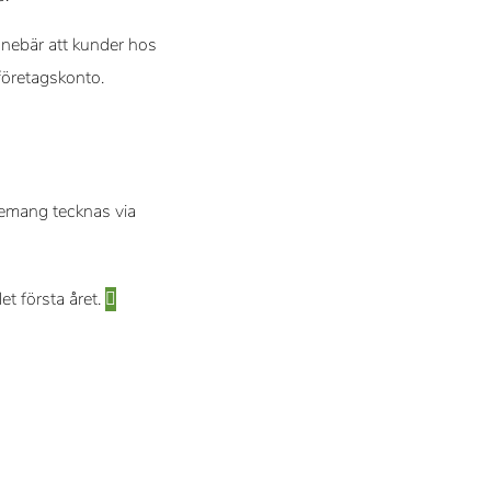
innebär att kunder hos
s företagskonto.
emang tecknas via
t första året.