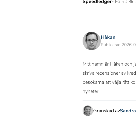
Speedledger
- Få 50 % u
Håkan
Publicerad 2026-
Mitt namn är Håkan och ja
skriva recensioner av kred
besökarna att välja rätt k
nyheter.
Granskad av
Sandra