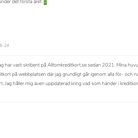
nder det första året.
06-24
g har varit skribent på Alltomkreditkort.se sedan 2021. Mina huvud
itkort på webbplatsen där jag grundligt går igenom alla för- och na
ort. Jag håller mig även uppdaterad kring vad som händer i kreditko