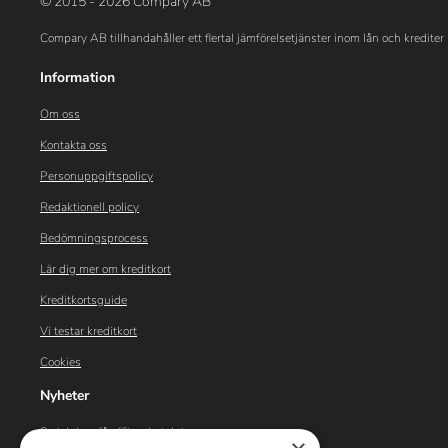
© 2015 - 2026 Compary AB
Compary AB tillhandahåller ett flertal jämförelsetjänster inom lån och krediter 
Information
Om oss
Kontakta oss
Personuppgiftspolicy
Redaktionell policy
Bedömningsprocess
Lär dig mer om kreditkort
Kreditkortsguide
Vi testar kreditkort
Cookies
Nyheter
Swish kan få offline-betalning