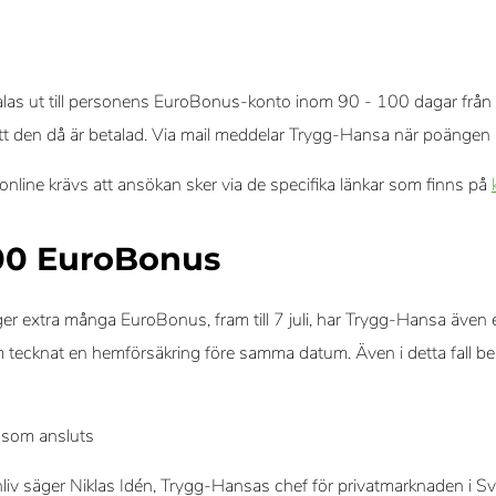
las ut till personens EuroBonus-konto inom 90 - 100 dagar från
t att den då är betalad. Via mail meddelar Trygg-Hansa när poängen 
nline krävs att ansökan sker via de specifika länkar som finns på
00 EuroBonus
r extra många EuroBonus, fram till 7 juli, har Trygg-Hansa även
 tecknat en hemförsäkring före samma datum. Även i detta fall b
 som ansluts
hliv säger Niklas Idén, Trygg-Hansas chef för privatmarknaden i Sv