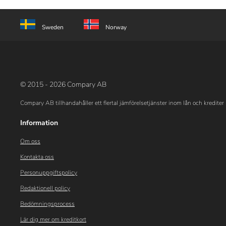
Sweden
Norway
© 2015 - 2026 Compary AB
Compary AB tillhandahåller ett flertal jämförelsetjänster inom lån och krediter 
Information
Om oss
Kontakta oss
Personuppgiftspolicy
Redaktionell policy
Bedömningsprocess
Lär dig mer om kreditkort