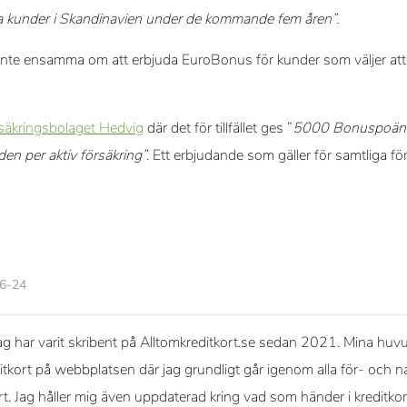
 kunder i Skandinavien under de kommande fem åren”.
nte ensamma om att erbjuda EuroBonus för kunder som väljer att 
säkringsbolaget Hedvig
där det för tillfället ges ”
5000 Bonuspoäng
 per aktiv försäkring”.
Ett erbjudande som gäller för samtliga f
06-24
g har varit skribent på Alltomkreditkort.se sedan 2021. Mina huvud
itkort på webbplatsen där jag grundligt går igenom alla för- och na
ort. Jag håller mig även uppdaterad kring vad som händer i kreditko