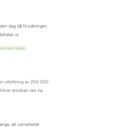
 den dag då försäkringen
betalas ut.
kampanjsidan
.
 en utlottning av 250 000
ehöver ansökan ske via
erige, att samarbetet