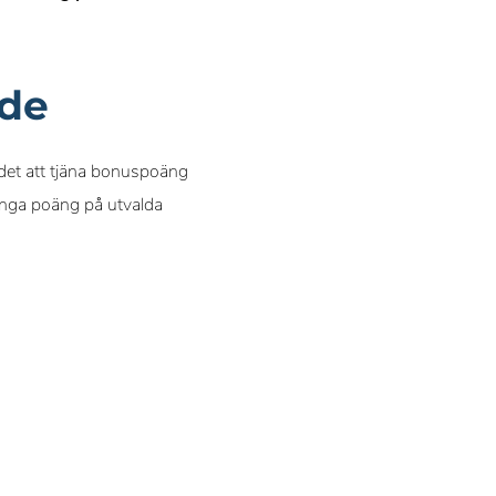
nde
 det att tjäna bonuspoäng
ånga poäng på utvalda