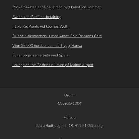
Rockerpaketen är på paus men nytt kreditkort kommer
Swish kan få offline-betalning
Få x5 RevPoints vid köp hos Wolt
Dubbel välkomstbonus med Amex Gold Rewards Card
Vinn 25 000 Eurobonus med Trygg-Hansa
Lunar börjar samarbeta med Spiris
Lounge on the Go finns nu även på Malmö Airport
Org.nr
556955-1004
Adress
Stora Badhusgatan 18, 411 21 Göteborg