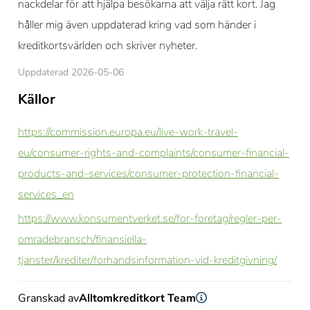
nackdelar för att hjälpa besökarna att välja rätt kort. Jag
håller mig även uppdaterad kring vad som händer i
kreditkortsvärlden och skriver nyheter.
Uppdaterad 2026-05-06
Källor
https://commission.europa.eu/live-work-travel-
eu/consumer-rights-and-complaints/consumer-financial-
products-and-services/consumer-protection-financial-
services_en
https://www.konsumentverket.se/for-foretag/regler-per-
omradebransch/finansiella-
tjanster/krediter/forhandsinformation-vid-kreditgivning/
Granskad av
Alltomkreditkort Team