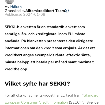
Av
Håkan
Granskad av
Alltomkreditkort Team
Publicerad 2024-01-08
SEKKI-blanketten är en standardblankett som
samtliga lån- och kreditgivare, inom EU, måste
använda. På blanketten presenteras den viktigaste
informationen om den kredit som erbjuds. Är det ett
kreditkort anges exempelvis ränta, effektiv ränta,
minsta belopp att betala per månad samt maximalt
kreditbelopp.
Vilket syfte har SEKKI?
För att öka konsumentskyddet har EU tagit fram ”
Standard
European Consumer Credit Information
(SECCI)”. I Sverige