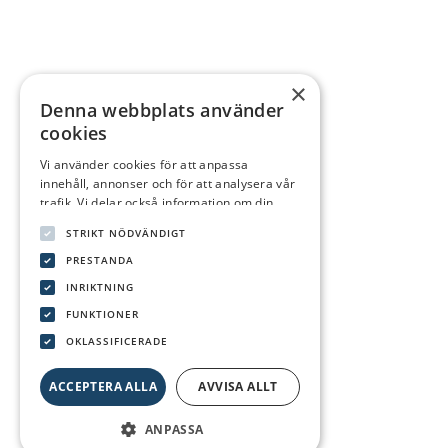
×
Denna webbplats använder
cookies
Vi använder cookies för att anpassa
innehåll, annonser och för att analysera vår
trafik. Vi delar också information om din
användning av vår webbplats med våra
STRIKT NÖDVÄNDIGT
reklam- och analyspartners som kan
kombinera den med annan information som
PRESTANDA
du har tillhandahållit dem eller som de har
INRIKTNING
samlat in från din användning av deras
FUNKTIONER
tjänster.
Integritetspolicy
OKLASSIFICERADE
ACCEPTERA ALLA
AVVISA ALLT
ANPASSA