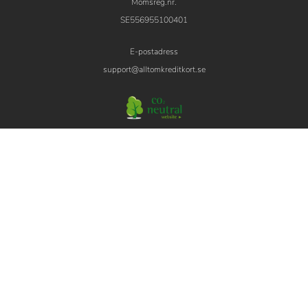
Momsreg.nr.
SE556955100401
E-postadress
support@alltomkreditkort.se