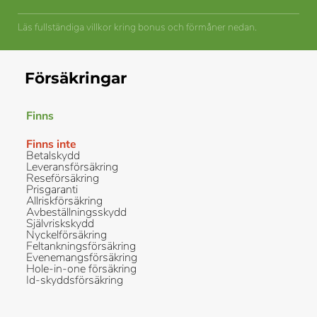
Läs fullständiga villkor kring bonus och förmåner nedan.
Försäkringar
Finns
Finns inte
Betalskydd
Leveransförsäkring
Reseförsäkring
Prisgaranti
Allriskförsäkring
Avbeställningsskydd
Självriskskydd
Nyckelförsäkring
Feltankningsförsäkring
Evenemangsförsäkring
Hole-in-one försäkring
Id-skyddsförsäkring