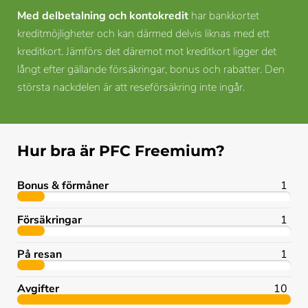
Med delbetalning och kontokredit
har bankkortet
kreditmöjligheter och kan därmed delvis liknas med ett
kreditkort. Jämförs det däremot mot kreditkort ligger det
långt efter gällande försäkringar, bonus och rabatter. Den
största nackdelen är att reseförsäkring inte ingår.
Hur bra är PFC Freemium?
Bonus & förmåner
1
Försäkringar
1
På resan
1
Avgifter
10