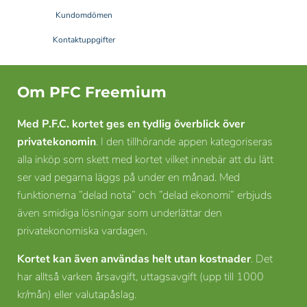
Kundomdömen
Kontaktuppgifter
Om PFC Freemium
Med P.F.C. kortet ges en tydlig överblick över
privatekonomin
. I den tillhörande appen kategoriseras
alla inköp som skett med kortet vilket innebär att du lätt
ser vad pegarna läggs på under en månad. Med
funktionerna ”delad nota” och ”delad ekonomi” erbjuds
även smidiga lösningar som underlättar den
privatekonomiska vardagen.
Kortet kan även användas helt utan kostnader
. Det
har alltså varken årsavgift, uttagsavgift (upp till 1000
kr/mån) eller valutapåslag.