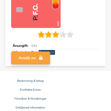
Årsavgift:
0 kr
Högsta kredit:
Debetkort
Ansök nu
Beskrivning & betyg
Kortfakta & krav
Förmåner & försäkringar
Detaljerad information