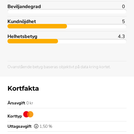
Beviljandegrad
0
Kundnöjdhet
5
Helhetsbetyg
4.3
Ovanstående betyg baseras objektivt på data kring kortet.
Kortfakta
Årsavgift
0 kr
Korttyp
Uttagsavgift
1,50 %