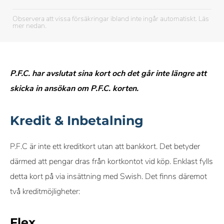
Observera att vissa försäkringar ibland inte ingår automatiskt. Läs
mer nedan.
P.F.C. har avslutat sina kort och det går inte längre att
skicka in ansökan om P.F.C. korten.
Kredit & Inbetalning
P.F.C är inte ett kreditkort utan att bankkort. Det betyder
därmed att pengar dras från kortkontot vid köp. Enklast fylls
detta kort på via insättning med Swish. Det finns däremot
två kreditmöjligheter:
Flex