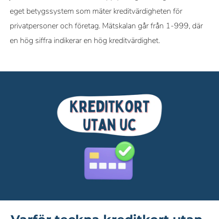
eget betygssystem som mäter kreditvärdigheten för
privatpersoner och företag. Mätskalan går från 1-999, där
en hög siffra indikerar en hög kreditvärdighet.