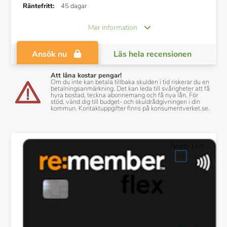
Räntefritt:
45 dagar
Mer information
Ansök nu
Läs hela recensionen
Att låna kostar pengar!
Om du inte kan betala tillbaka skulden i tid riskerar du en
betalningsanmärkning. Det kan leda till svårigheter att få
hyra bostad, teckna abonnemang och få nya lån. För
stöd, vänd dig till budget- och skuldrådgivningen i din
kommun. Kontaktuppgifter finns på konsumentverket.se.
Jämför kort