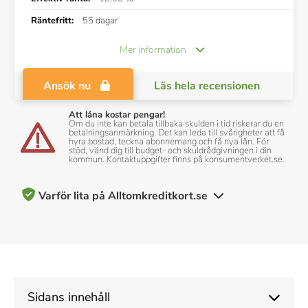
Räntefritt:
55 dagar
Mer information
Ansök nu
Läs hela recensionen
Att låna kostar pengar!
Om du inte kan betala tillbaka skulden i tid riskerar du en
betalningsanmärkning. Det kan leda till svårigheter att få
hyra bostad, teckna abonnemang och få nya lån. För
stöd, vänd dig till budget- och skuldrådgivningen i din
kommun. Kontaktuppgifter finns på konsumentverket.se.
Varför lita på Alltomkreditkort.se
200+ kreditkort recenserade och betygsatta av vårt team av
experter
10+ års erfarenhet av att täcka kreditkort och personlig
Sidans innehåll
ekonomi