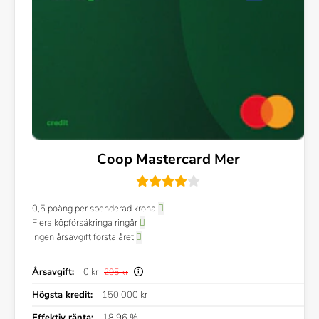
Coop Mastercard Mer
0,5 poäng per spenderad krona
Flera köpförsäkringa ringår
Ingen årsavgift första året
Årsavgift:
0 kr
295 kr
Högsta kredit:
150 000 kr
Effektiv ränta:
18,96 %