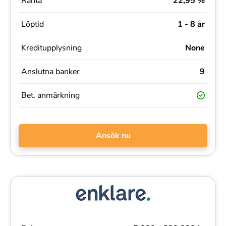
Ränta
22,95 %
Löptid
1 - 8 år
Kreditupplysning
None
Anslutna banker
9
Bet. anmärkning
Ansök nu