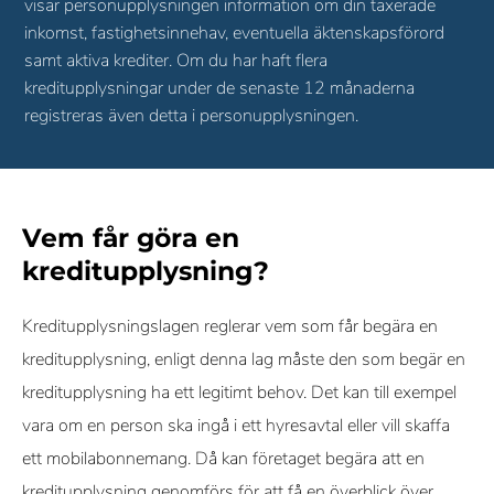
visar personupplysningen information om din taxerade
inkomst, fastighetsinnehav, eventuella äktenskapsförord
samt aktiva krediter. Om du har haft flera
kreditupplysningar under de senaste 12 månaderna
registreras även detta i personupplysningen.
Vem får göra en
kreditupplysning?
Kreditupplysningslagen reglerar vem som får begära en
kreditupplysning, enligt denna lag måste den som begär en
kreditupplysning ha ett legitimt behov. Det kan till exempel
vara om en person ska ingå i ett hyresavtal eller vill skaffa
ett mobilabonnemang. Då kan företaget begära att en
kreditupplysning genomförs för att få en överblick över