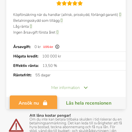
Köpförsäkring när du handlar (allrisk, prisskydd, förlängd garanti)
Betalningsskydd som tillägg
Låg ränta
Ingen årsavgift första året
Årsavgift:
0 kr
195 kr
Högsta kredit:
100 000 kr
Effektiv ränta:
13,50 %
Räntefritt:
55 dagar
Mer information
Ansök nu
Läs hela recensionen
Att låna kostar pengar!
Om du inte kan betala tillbaka skulden i tid riskerar du en
betalningsanmärkning. Det kan leda till svårigheter att få
hyra bostad, teckna abonnemang och få nya lån. För
stöd, vänd dig till budget- och skuldrådgivningen i din