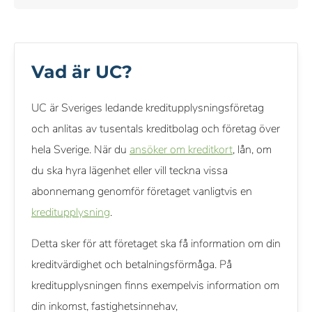
Objektiva & omfattande betygskriterier
Vårt innehåll om kreditkort, inklusive betyg och
Vad är UC?
rekommendationer, kontrolleras av ett team av skribenter och
redaktörer som specialiserar sig på kreditkort. Varje skribent
UC är Sveriges ledande kreditupplysningsföretag
och redaktör följer våra strikta riktlinjer för redaktionell integritet.
och anlitas av tusentals kreditbolag och företag över
hela Sverige. När du
ansöker om kreditkort
, lån, om
Vi får provision från vissa samarbetspartners när du ansöker
du ska hyra lägenhet eller vill teckna vissa
eller klickar via våra länkar. Detta gör det möjligt för oss att
abonnemang genomför företaget vanligtvis en
erbjuda tjänsten kostnadsfritt, men påverkar inte våra
kreditupplysning
.
omdömen eller rekommendationer.
Detta sker för att företaget ska få information om din
kreditvärdighet och betalningsförmåga. På
kreditupplysningen finns exempelvis information om
din inkomst, fastighetsinnehav,