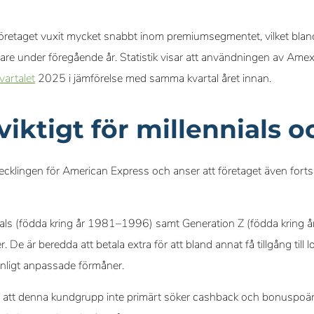
t företaget vuxit mycket snabbt inom premiumsegmentet, vilket blan
are under föregående år. Statistik visar att användningen av Ame
vartalet
2025 i jämförelse med samma kvartal året innan.
 viktigt för millennials 
vecklingen för American Express och anser att företaget även forts
nnials (födda kring år 1981–1996) samt Generation Z (födda krin
 De är beredda att betala extra för att bland annat få tillgång till l
nligt anpassade förmåner.
n att denna kundgrupp inte primärt söker cashback och bonuspoäng