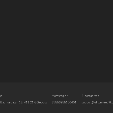
ss
Momsreg.nr.
E-postadress
 Badhusgatan 18, 411 21 Göteborg
SE556955100401
support@alltomkreditko