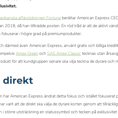
lusivitet.
merikanska affärstidningen Fortune
berättar American Express CEO
n 2018, då han tillträdde posten. En röd tråd är att de aktivt vänder
h fokuserar i högre grad på premiumprodukter.
ch därmed även American Express, använt gratis och billiga kreditk
xempelvis
Amex Green
och
SAS Amex Classic
tecknas utan årsavgif
dukt för att kundgruppen senare ska vilja teckna de dyrare och m
direkt
n har American Express ändrat detta fokus och istället fokuserat
r varit att de direkt ska välja de dyrare korten genom att tillräckli
en i större utsträckning en statussymbol och tecken på exklusivite