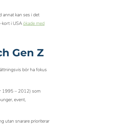
d annat kan ses i det
x-kort i USA
ökade med
och Gen Z
ättningsvis bör ha fokus
g år 1995 – 2012) som
ounger, event,
 utan snarare prioriterar