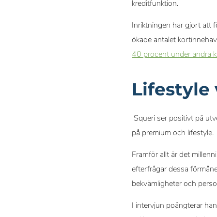
kreditfunktion.
Inriktningen har gjort at
ökade antalet kortinnehav
40 procent under andra k
Lifestyle
Squeri ser positivt på ut
på premium och lifestyle.
Framför allt är det mille
efterfrågar dessa förmåner.
bekvämligheter och perso
I intervjun poängterar ha