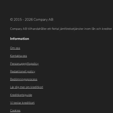
© 2015 - 2026 Compary AB
Compary AB tillhandahåller ett flertal jämförelsetjänster inom lån och krediter 
Information
Om oss
Kontakta oss
Personuppgiftspolicy
Redaktionell policy
Bedömningsprocess
Lär dig mer om kreditkort
Kreditkortsguide
Vi testar kreditkort
Cookies