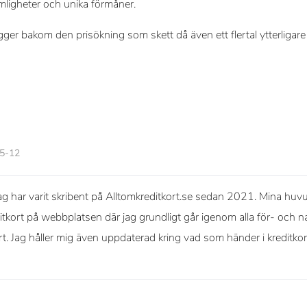
ämligheter och unika förmåner.
gger bakom den prisökning som skett då även ett flertal ytterligare 
05-12
g har varit skribent på Alltomkreditkort.se sedan 2021. Mina huvud
itkort på webbplatsen där jag grundligt går igenom alla för- och na
ort. Jag håller mig även uppdaterad kring vad som händer i kreditko