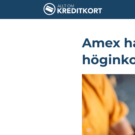
Amex ha
högink