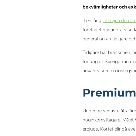
bekvämligheter och exk
I en lång
intervju i den a
företaget har ändrats seda
generation än tidigare oc
Tidigare har branschen, o
för unga. I Sverige kan e
använts som en instegspro
Premium 
Under de senaste åtta åre
höginkomsttagare. Målet ha
erbjuds. Kortet blir då äv