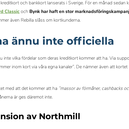
kreditkort och bankkort lanserats i Sverige. För en månad sedan
d Classic
och
Bynk har haft en stor marknadsföringskampa
mmer även Rebilla slåss om kortkunderna.
a ännu inte officiella
inte vilka fördelar som deras kreditkort kommer att ha. Via suppo
mmer inom kort via våra egna kanaler”. De nämner även att kortet
rtet med att det kommer att ha
”massor av förmåner, cashbacks och
ånerna är ges däremot inte.
nsion av Northmill