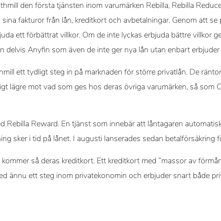
hmill den första tjänsten inom varumärken Rebilla, Rebilla Reduce
 sina fakturor från lån, kreditkort och avbetalningar. Genom att se
da ett förbättrat villkor. Om de inte lyckas erbjuda bättre villkor g
ten delvis Anyfin som även de inte ger nya lån utan enbart erbjuder f
mill ett tydligt steg in på marknaden för större privatlån. De rän
dligt lägre mot vad som ges hos deras övriga varumärken, så som 
ed Rebilla Reward. En tjänst som innebär att låntagaren automatiskt
ng sker i tid på lånet. I augusti lanserades sedan betalförsäkring f
n kommer så deras kreditkort. Ett kreditkort med ”massor av förm
med ännu ett steg inom privatekonomin och erbjuder snart både pri