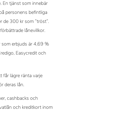
. En tjänst som innebär
 på personens befintliga
er de 300 kr som ”tröst”.
örbättrade lånevillkor.
tor som erbjuds är 4,69 %
Credigo, Easycredit och
 får lägre ränta varje
ör deras lån.
åner, cashbacks och
vatlån och kreditkort inom