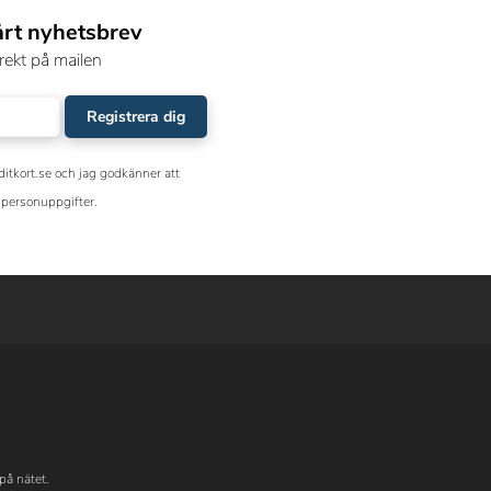
årt nyhetsbrev
rekt på mailen
Registrera dig
ditkort.se och jag godkänner att
personuppgifter.
på nätet.