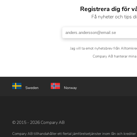
Registrera dig för v
Få nyheter och tips di
Jag vill ta emot nyhetsbrev från Alltomkre
Compary AB hanterar mina 
Sweden
Norway
© 2015 - 2026 Compary AB
Compary AB tillhandahåller ett flertal jämförelsetjänster inom lån och krediter 