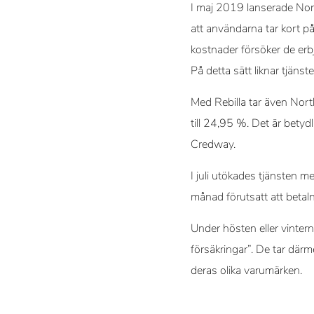
I maj 2019 lanserade Nort
att användarna tar kort på
kostnader försöker de erbju
På detta sätt liknar tjäns
Med Rebilla tar även North
till 24,95 %. Det är bety
Credway.
I juli utökades tjänsten m
månad förutsatt att betalni
Under hösten eller vinter
försäkringar”. De tar där
deras olika varumärken.