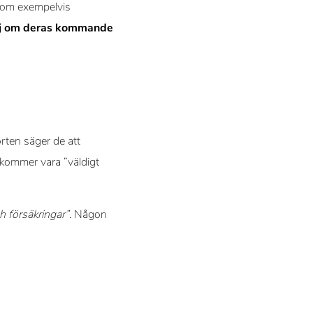
 kom exempelvis
nj om deras kommande
rten säger de att
 kommer vara ”väldigt
 försäkringar”
. Någon