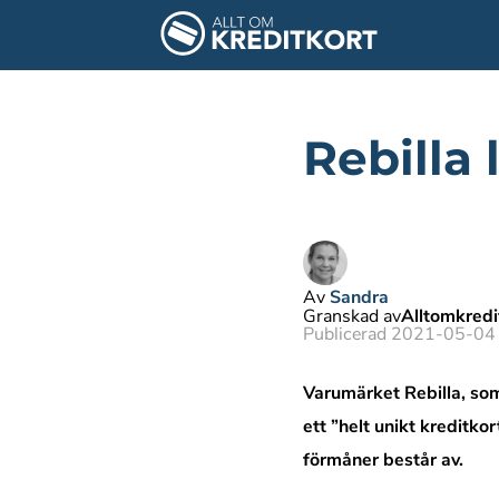
Rebilla 
Av
Sandra
Granskad av
Alltomkred
Publicerad 2021-05-04
Varumärket Rebilla, som
ett ”helt unikt kreditk
förmåner består av.