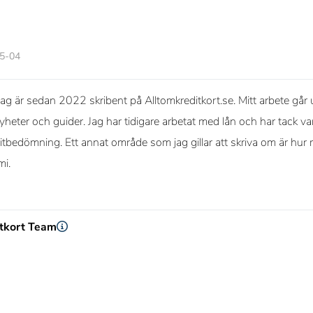
05-04
g är sedan 2022 skribent på Alltomkreditkort.se. Mitt arbete går u
nyheter och guider. Jag har tidigare arbetat med lån och har tack 
itbedömning. Ett annat område som jag gillar att skriva om är hu
mi.
itkort Team