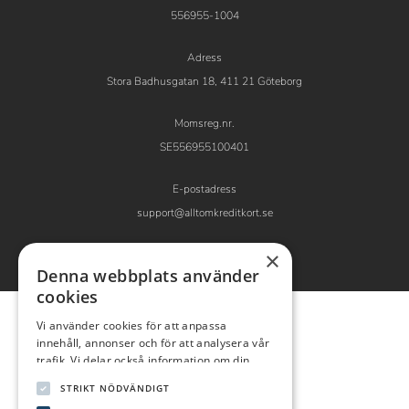
556955-1004
Adress
Stora Badhusgatan 18, 411 21 Göteborg
Momsreg.nr.
SE556955100401
E-postadress
support@alltomkreditkort.se
×
Denna webbplats använder
cookies
Vi använder cookies för att anpassa
innehåll, annonser och för att analysera vår
trafik. Vi delar också information om din
användning av vår webbplats med våra
STRIKT NÖDVÄNDIGT
reklam- och analyspartners som kan