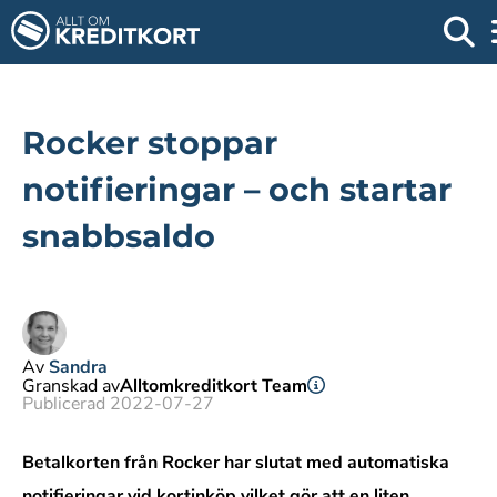
Rocker stoppar
notifieringar – och startar
snabbsaldo
Av
Sandra
Granskad av
Alltomkreditkort Team
Publicerad 2022-07-27
Betalkorten från Rocker har slutat med automatiska
notifieringar vid kortinköp vilket gör att en liten