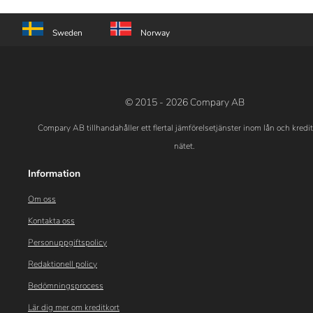
Sweden
Norway
© 2015 - 2026 Compary AB
Compary AB tillhandahåller ett flertal jämförelsetjänster inom lån och kredi
nätet.
Information
Om oss
Kontakta oss
Personuppgiftspolicy
Redaktionell policy
Bedömningsprocess
Lär dig mer om kreditkort