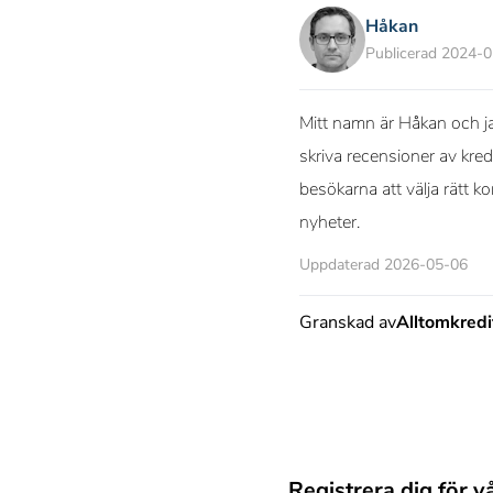
Håkan
Publicerad 2024-
Mitt namn är Håkan och ja
skriva recensioner av kred
besökarna att välja rätt k
nyheter.
Uppdaterad 2026-05-06
Granskad av
Alltomkred
Registrera dig för v