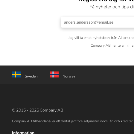
Få nyheter och tips di
Jag vill ta emot nyhetsbrev från Alltomkre
Compary AB hanterar mina 
Sweden
Norway
© 2015 - 2026 Compary AB
Compary AB tillhandahåller ett flertal jämförelsetjänster inom lån och krediter 
Information