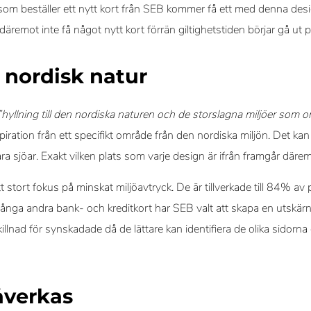
la som beställer ett nytt kort från SEB kommer få ett med denna de
äremot inte få något nytt kort förrän giltighetstiden börjar gå ut
l nordisk natur
hyllning till den nordiska naturen och de storslagna miljöer som 
piration från ett specifikt område från den nordiska miljön. Det k
ara sjöar. Exakt vilken plats som varje design är ifrån framgår däre
 stort fokus på minskat miljöavtryck. De är tillverkade till 84% av 
många andra bank- och kreditkort har SEB valt att skapa en utskär
skillnad för synskadade då de lättare kan identifiera de olika sidor
.
åverkas