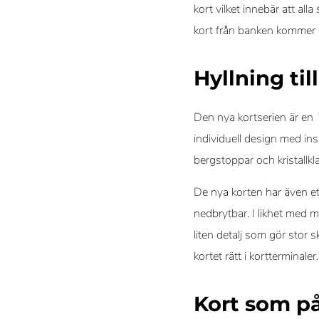
kort vilket innebär att al
kort från banken kommer d
Hyllning til
Den nya kortserien är en
”
individuell design med ins
bergstoppar och kristallkl
De nya korten har även ett
nedbrytbar. I likhet med 
liten detalj som gör stor 
kortet rätt i kortterminaler
Kort som p