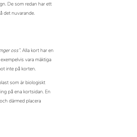
sign. De som redan har ett
 på det nuvarande.
omger oss”.
Alla kort har en
an exempelvis vara mäktiga
mot inte på korten.
plast som är biologiskt
ning på ena kortsidan. En
na och därmed placera