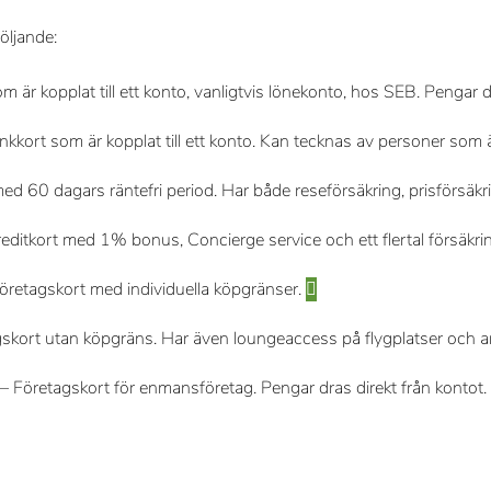
öljande:
 är kopplat till ett konto, vanligtvis lönekonto, hos SEB. Pengar d
kkort som är kopplat till ett konto. Kan tecknas av personer som ä
med 60 dagars räntefri period. Har både reseförsäkring, prisförsä
reditkort med 1% bonus, Concierge service och ett flertal försäkri
öretagskort med individuella köpgränser.
skort utan köpgräns. Har även loungeaccess på flygplatser och 
– Företagskort för enmansföretag. Pengar dras direkt från kontot.