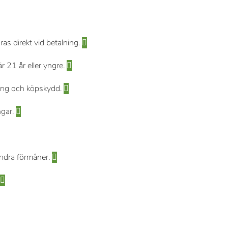
ras direkt vid betalning.
r 21 år eller yngre.
kring och köpskydd.
ngar.
andra förmåner.