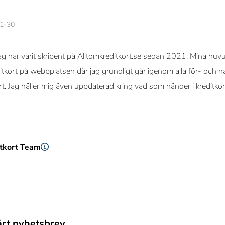
01-30
g har varit skribent på Alltomkreditkort.se sedan 2021. Mina huvud
itkort på webbplatsen där jag grundligt går igenom alla för- och na
ort. Jag håller mig även uppdaterad kring vad som händer i kreditko
itkort Team
årt nyhetsbrev