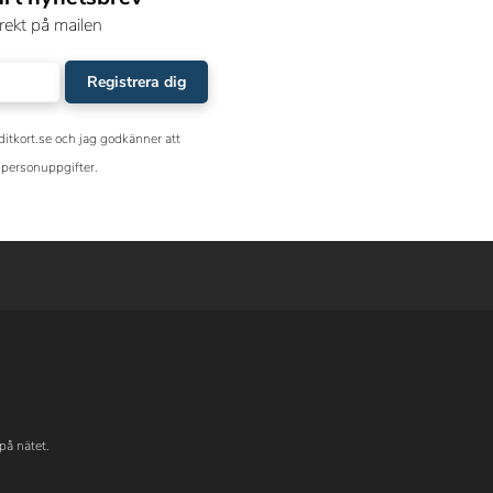
rekt på mailen
Registrera dig
ditkort.se och jag godkänner att
personuppgifter.
på nätet.