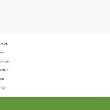
betyg
krav
kringar
rmation
men
fter