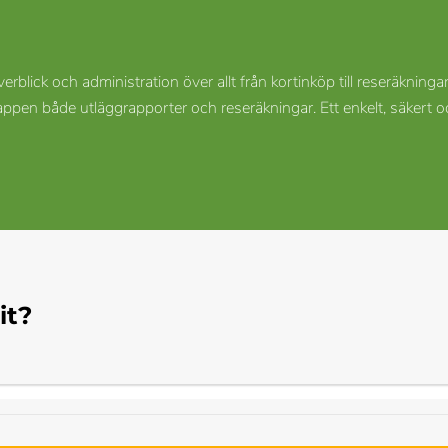
rblick och administration över allt från kortinköp till reseräkning
 både utläggrapporter och reseräkningar. Ett enkelt, säkert och k
it?