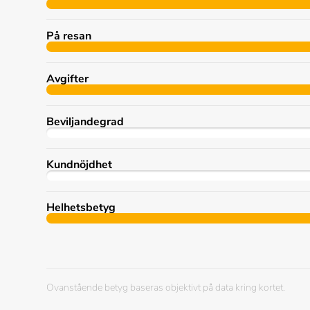
På resan
Avgifter
Beviljandegrad
Kundnöjdhet
Helhetsbetyg
Ovanstående betyg baseras objektivt på data kring kortet.