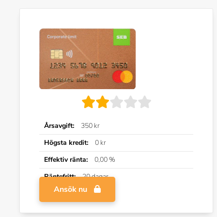
Årsavgift:
350 kr
Högsta kredit:
0 kr
Effektiv ränta:
0,00 %
Räntefritt:
20 dagar
Ansök nu