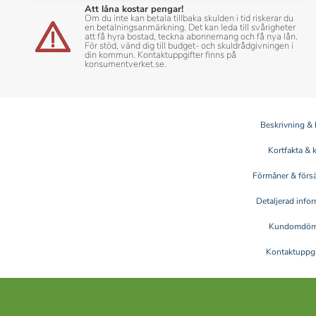
Att låna kostar pengar!
Om du inte kan betala tillbaka skulden i tid riskerar du
en betalningsanmärkning. Det kan leda till svårigheter
att få hyra bostad, teckna abonnemang och få nya lån.
För stöd, vänd dig till budget- och skuldrådgivningen i
din kommun. Kontaktuppgifter finns på
konsumentverket.se.
Beskrivning & 
Kortfakta & 
Förmåner & försä
Detaljerad info
Kundomdö
Kontaktuppgi