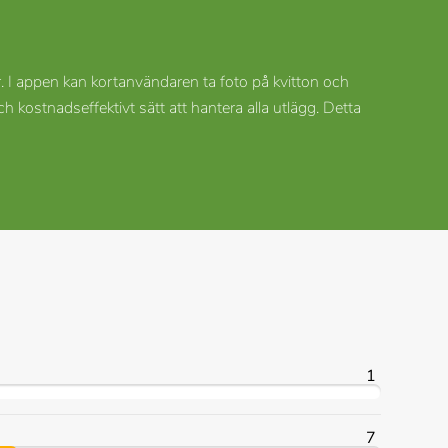
ar. I appen kan kortanvändaren ta foto på kvitton och
ostnadseffektivt sätt att hantera alla utlägg. Detta
1
7