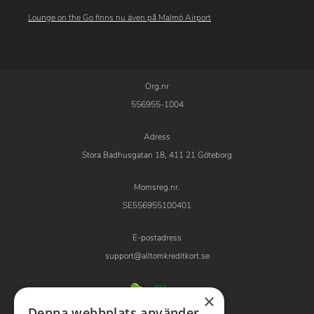
Lounge on the Go finns nu även på Malmö Airport
Org.nr
556955-1004
Adress
Stora Badhusgatan 18, 411 21 Göteborg
Momsreg.nr.
SE556955100401
E-postadress
support@alltomkreditkort.se
×
Denna webbplats använder