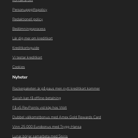
Kontakta oss
Personuppgiftspolicy
Redaktionell policy
Bedömningsprocess
Lär dig mer om kreditkort
Kreditkortsguide
Vi testar kreditkort
Cookies
Nyheter
Rockerpaketen är på paus men nytt kreditkort kommer
Swish kan få offline-betalning
Få x5 RevPoints vid köp hos Wolt
Dubbel välkomstbonus med Amex Gold Rewards Card
Vinn 25 000 Eurobonus med Trygg-Hansa
Lunar börjar samarbeta med Spiris