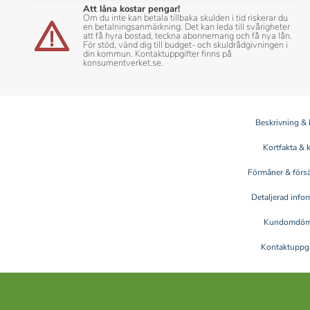
Att låna kostar pengar!
Om du inte kan betala tillbaka skulden i tid riskerar du
en betalningsanmärkning. Det kan leda till svårigheter
att få hyra bostad, teckna abonnemang och få nya lån.
För stöd, vänd dig till budget- och skuldrådgivningen i
din kommun. Kontaktuppgifter finns på
konsumentverket.se.
Beskrivning & 
Kortfakta & 
Förmåner & försä
Detaljerad info
Kundomdö
Kontaktuppgi