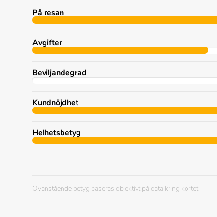
På resan
Avgifter
Beviljandegrad
Kundnöjdhet
Helhetsbetyg
Ovanstående betyg baseras objektivt på data kring kortet.