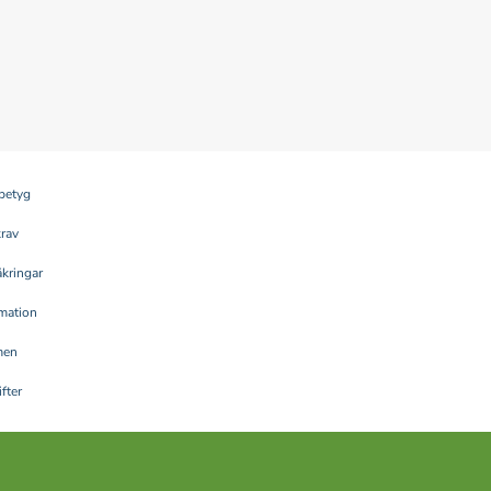
betyg
krav
kringar
rmation
men
fter