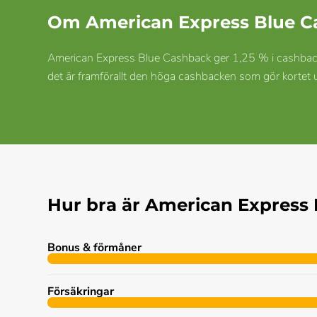
Om American Express Blue C
American Express Blue Cashback ger 1,25 % i cashback p
det är framförallt den höga cashbacken som gör kortet 
Hur bra är American Express
Bonus & förmåner
Försäkringar