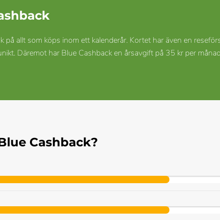
ashback
å allt som köps inom ett kalenderår. Kortet har även en reseförsä
unikt. Däremot har Blue Cashback en årsavgift på 35 kr per månad 
 Blue Cashback?