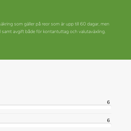
kring som gäller på reor som är upp till 60 dagar, men
samt avgift både för kontantuttag och valutaväxling.
6
6