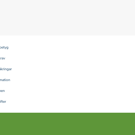
betyg
krav
kringar
rmation
men
fter