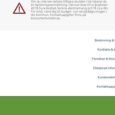
Om du inte kan betala tillbaka skulden i tid riskerar du
en betalningsanmärkning. Det kan leda till svårigheter
att få hyra bostad, teckna abonnemang och få nya lån.
För stöd, vänd dig till budget- och skuldrådgivningen i
din kommun. Kontaktuppgifter finns på
konsumentverket.se.
Beskrivning & 
Kortfakta & 
Förmåner & försä
Detaljerad info
Kundomdö
Kontaktuppgi