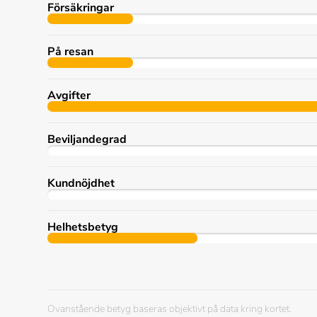
Försäkringar
På resan
Avgifter
Beviljandegrad
Kundnöjdhet
Helhetsbetyg
Ovanstående betyg baseras objektivt på data kring kortet.