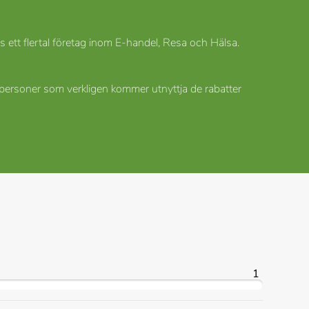
s ett flertal företag inom E-handel, Resa och Hälsa.
 personer som verkligen kommer utnyttja de rabatter
1