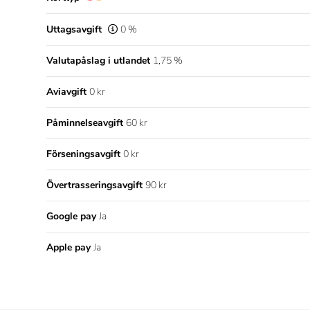
Uttagsavgift
0 %
Valutapåslag i utlandet
1,75 %
Aviavgift
0 kr
Påminnelseavgift
60 kr
Förseningsavgift
0 kr
Övertrasseringsavgift
90 kr
Google pay
Ja
Apple pay
Ja