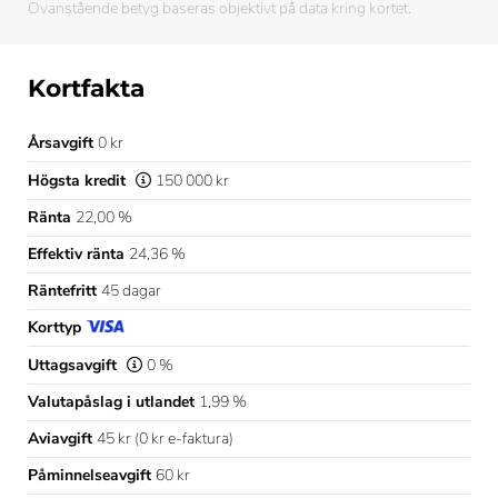
Ovanstående betyg baseras objektivt på data kring kortet.
Kortfakta
Årsavgift
0 kr
Högsta kredit
150 000 kr
Ränta
22,00 %
Effektiv ränta
24,36 %
Räntefritt
45 dagar
Korttyp
Uttagsavgift
0 %
Valutapåslag i utlandet
1,99 %
Aviavgift
45 kr (0 kr e-faktura)
Påminnelseavgift
60 kr