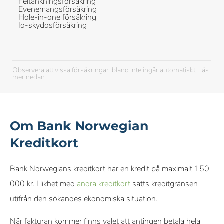
Feltankningsförsäkring
Evenemangsförsäkring
Hole-in-one försäkring
Id-skyddsförsäkring
Observera att vissa försäkringar ibland inte ingår automatiskt. Läs
mer nedan.
Om Bank Norwegian
Kreditkort
Bank Norwegians kreditkort har en kredit på maximalt 150
000 kr. I likhet med
andra kreditkort
sätts kreditgränsen
utifrån den sökandes ekonomiska situation.
När fakturan kommer finns valet att antingen betala hela