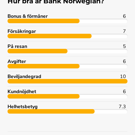
Hur bra är Bank Norwegian?
Bonus & förmåner
6
Försäkringar
7
På resan
5
Avgifter
6
Beviljandegrad
10
Kundnöjdhet
6
Helhetsbetyg
7.3