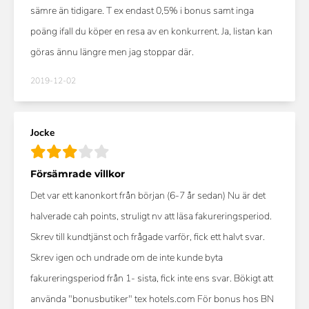
sämre än tidigare. T ex endast 0,5% i bonus samt inga
poäng ifall du köper en resa av en konkurrent. Ja, listan kan
göras ännu längre men jag stoppar där.
2019-12-02
Jocke
Försämrade villkor
Det var ett kanonkort från början (6-7 år sedan) Nu är det
halverade cah points, struligt nv att läsa fakureringsperiod.
Skrev till kundtjänst och frågade varför, fick ett halvt svar.
Skrev igen och undrade om de inte kunde byta
fakureringsperiod från 1- sista, fick inte ens svar. Bökigt att
använda "bonusbutiker" tex hotels.com För bonus hos BN