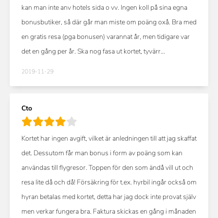
kan man inte anv hotels sida o vv. Ingen koll på sina egna
bonusbutiker, så där går man miste om poäng oxå. Bra med
en gratis resa (pga bonusen) varannat år, men tidigare var
det en gång per år. Ska nog fasa ut kortet, tyvärr...
2019-11-29
Cto
Kortet har ingen avgift, vilket är anledningen till att jag skaffat
det. Dessutom får man bonus i form av poäng som kan
användas till flygresor. Toppen för den som ändå vill ut och
resa lite då och då! Försäkring för t.ex. hyrbil ingår också om
hyran betalas med kortet, detta har jag dock inte provat själv
men verkar fungera bra. Faktura skickas en gång i månaden