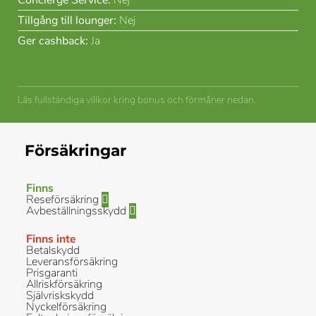
Concierge Service:
Nej
Tillgång till lounger:
Nej
Ger cashback:
Ja
Läs fullständiga villkor kring bonus och förmåner nedan.
Försäkringar
Finns
Reseförsäkring
Avbeställningsskydd
Finns inte
Betalskydd
Leveransförsäkring
Prisgaranti
Allriskförsäkring
Självriskskydd
Nyckelförsäkring