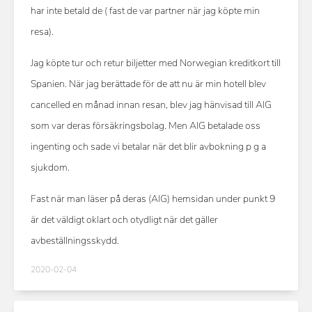
har inte betald de ( fast de var partner när jag köpte min
resa).
Jag köpte tur och retur biljetter med Norwegian kreditkort till
Spanien. När jag berättade för de att nu är min hotell blev
cancelled en månad innan resan, blev jag hänvisad till AIG
som var deras försäkringsbolag. Men AIG betalade oss
ingenting och sade vi betalar när det blir avbokning p g a
sjukdom.
Fast när man läser på deras (AIG) hemsidan under punkt 9
är det väldigt oklart och otydligt när det gäller
avbeställningsskydd.
2020-02-04