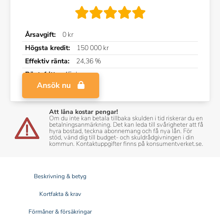
Årsavgift:
0 kr
Högsta kredit:
150 000 kr
Effektiv ränta:
24,36 %
Räntefritt:
45 dagar
Ansök nu
Att låna kostar pengar!
Om du inte kan betala tillbaka skulden i tid riskerar du en
betalningsanmärkning. Det kan leda till svårigheter att få
hyra bostad, teckna abonnemang och få nya lån. För
stöd, vänd dig till budget- och skuldrådgivningen i din
kommun. Kontaktuppgifter finns på konsumentverket.se.
Beskrivning & betyg
Kortfakta & krav
Förmåner & försäkringar