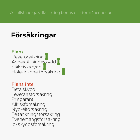
Läs fullständiga villkor kring bonus och förmåner nedan.
Försäkringar
Finns
Reseförsäkring
Avbeställningsskydd
Självriskskydd
Hole-in-one försäkring
Finns inte
Betalskydd
Leveransförsäkring
Prisgaranti
Allriskförsäkring
Nyckelförsäkring
Feltankningsförsäkring
Evenemangsförsäkring
Id-skyddsförsäkring