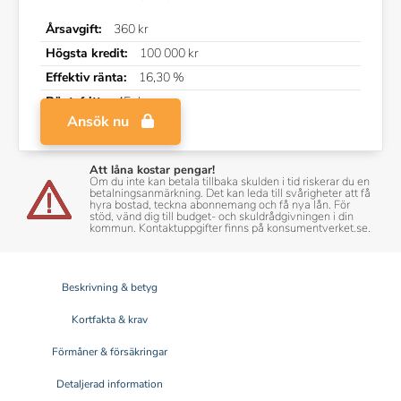
Årsavgift:
360 kr
Högsta kredit:
100 000 kr
Effektiv ränta:
16,30 %
Räntefritt:
45 dagar
Ansök nu
Att låna kostar pengar!
Om du inte kan betala tillbaka skulden i tid riskerar du en
betalningsanmärkning. Det kan leda till svårigheter att få
hyra bostad, teckna abonnemang och få nya lån. För
stöd, vänd dig till budget- och skuldrådgivningen i din
kommun. Kontaktuppgifter finns på konsumentverket.se.
Beskrivning & betyg
Kortfakta & krav
Förmåner & försäkringar
Detaljerad information