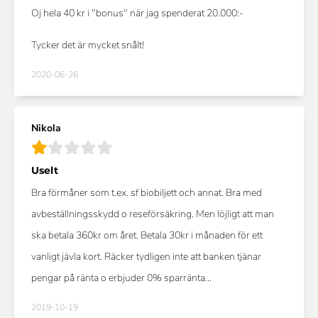
Oj hela 40 kr i "bonus" när jag spenderat 20.000:-
Tycker det är mycket snålt!
2020-06-26
Nikola
Uselt
Bra förmåner som t.ex. sf biobiljett och annat. Bra med
avbeställningsskydd o reseförsäkring. Men löjligt att man
ska betala 360kr om året. Betala 30kr i månaden för ett
vanligt jävla kort. Räcker tydligen inte att banken tjänar
pengar på ränta o erbjuder 0% sparränta...
2019-10-19