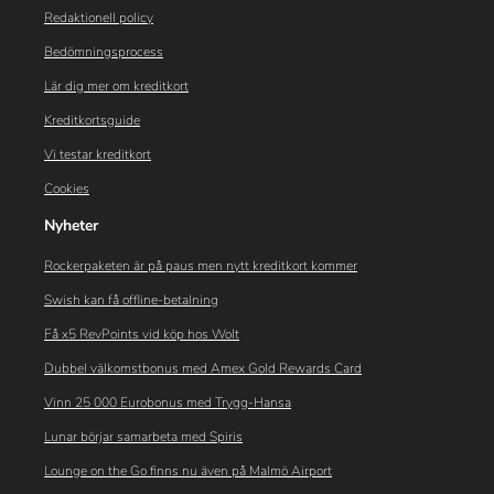
Redaktionell policy
Bedömningsprocess
Lär dig mer om kreditkort
Kreditkortsguide
Vi testar kreditkort
Cookies
Nyheter
Rockerpaketen är på paus men nytt kreditkort kommer
Swish kan få offline-betalning
Få x5 RevPoints vid köp hos Wolt
Dubbel välkomstbonus med Amex Gold Rewards Card
Vinn 25 000 Eurobonus med Trygg-Hansa
Lunar börjar samarbeta med Spiris
Lounge on the Go finns nu även på Malmö Airport