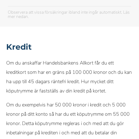
Observera att vissa försäkringar ibland inte ingår automatiskt. Läs
mer nedan.
Kredit
Om du anskaffar Handelsbankens Allkort får du ett
kreditkort som har en gräns på 100 000 kronor och du kan
ha upp till 45 dagars räntefri kredit. Hur mycket ditt
köputrymme är fastställs av din kredit på kortet.
Om du exempelvis har 50 000 kronor i kredit och 5 000
kronor på ditt konto så har du ett köputrymme om 55 000
kronor. Detta köputrymme regleras i och med att du gör
inbetalningar på krediten i och med att du betalar din