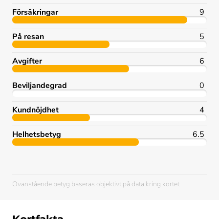
Försäkringar
9
På resan
5
Avgifter
6
Beviljandegrad
0
Kundnöjdhet
4
Helhetsbetyg
6.5
Ovanstående betyg baseras objektivt på data kring kortet.