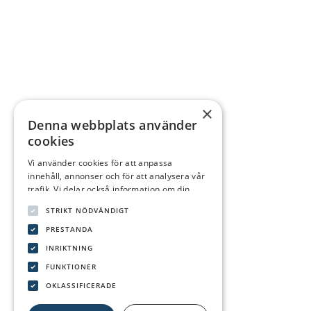
×
Denna webbplats använder
cookies
Vi använder cookies för att anpassa
innehåll, annonser och för att analysera vår
trafik. Vi delar också information om din
användning av vår webbplats med våra
STRIKT NÖDVÄNDIGT
reklam- och analyspartners som kan
kombinera den med annan information som
PRESTANDA
du har tillhandahållit dem eller som de har
INRIKTNING
samlat in från din användning av deras
FUNKTIONER
tjänster.
Integritetspolicy
OKLASSIFICERADE