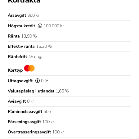
Kortfakta
Årsavgift
360 kr
Högsta kredit
100 000 kr
Ränta
13,90 %
Effektiv ränta
16,30 %
Räntefritt
45 dagar
Korttyp
Uttagsavgift
0 %
Valutapåslag i utlandet
1,65 %
Aviavgift
0 kr
Påminnelseavgift
50 kr
Förseningsavgift
100 kr
Övertrasseringsavgift
100 kr