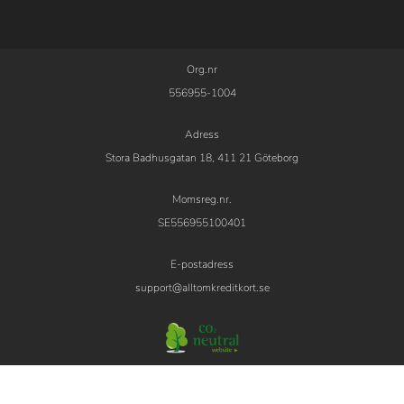
Org.nr
556955-1004
Adress
Stora Badhusgatan 18, 411 21 Göteborg
Momsreg.nr.
SE556955100401
E-postadress
support@alltomkreditkort.se