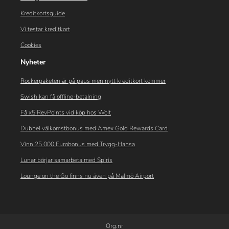
Kreditkortsguide
Vi testar kreditkort
Cookies
Nyheter
Rockerpaketen är på paus men nytt kreditkort kommer
Swish kan få offline-betalning
Få x5 RevPoints vid köp hos Wolt
Dubbel välkomstbonus med Amex Gold Rewards Card
Vinn 25 000 Eurobonus med Trygg-Hansa
Lunar börjar samarbeta med Spiris
Lounge on the Go finns nu även på Malmö Airport
Org.nr