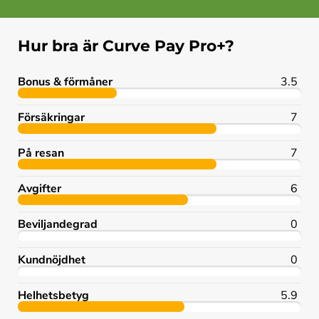
Hur bra är Curve Pay Pro+?
Bonus & förmåner
3.5
Försäkringar
7
På resan
7
Avgifter
6
Beviljandegrad
0
Kundnöjdhet
0
Helhetsbetyg
5.9