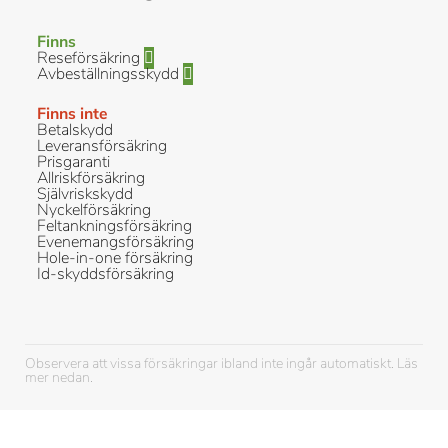
Finns
Reseförsäkring
Avbeställningsskydd
Finns inte
Betalskydd
Leveransförsäkring
Prisgaranti
Allriskförsäkring
Självriskskydd
Nyckelförsäkring
Feltankningsförsäkring
Evenemangsförsäkring
Hole-in-one försäkring
Id-skyddsförsäkring
Observera att vissa försäkringar ibland inte ingår automatiskt. Läs
mer nedan.