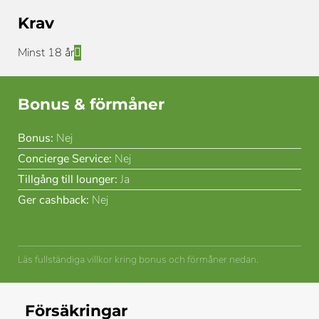
Krav
Minst 18 år
Bonus & förmåner
Bonus:
Nej
Concierge Service:
Nej
Tillgång till lounger:
Ja
Ger cashback:
Nej
Läs fullständiga villkor kring bonus och förmåner nedan.
Försäkringar