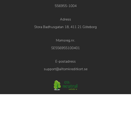
556955-1004
Adress
Stora Badhusgatan 18, 411 21 Göteborg
Momsreg.nr.
SE556955100401
E-postadress
support@alltomkreditkort.se