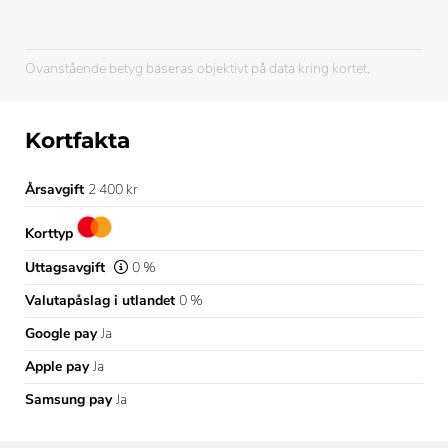
Ovanstående betyg baseras objektivt på data kring kortet.
Kortfakta
Årsavgift
2 400 kr
Korttyp
Uttagsavgift
0 %
Valutapåslag i utlandet
0 %
Google pay
Ja
Apple pay
Ja
Samsung pay
Ja