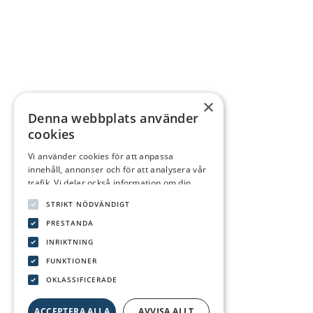
×
Denna webbplats använder
cookies
Vi använder cookies för att anpassa
innehåll, annonser och för att analysera vår
trafik. Vi delar också information om din
användning av vår webbplats med våra
STRIKT NÖDVÄNDIGT
reklam- och analyspartners som kan
kombinera den med annan information som
PRESTANDA
du har tillhandahållit dem eller som de har
INRIKTNING
samlat in från din användning av deras
FUNKTIONER
tjänster.
Integritetspolicy
OKLASSIFICERADE
ACCEPTERA ALLA
AVVISA ALLT