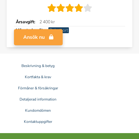
Årsavgift:
2 400 kr
Högsta kredit:
Debetkort
Ansök nu
Beskrivning & betyg
Kortfakta & krav
Förmåner & försäkringar
Detaljerad information
Kundomdömen
Kontaktuppgifter