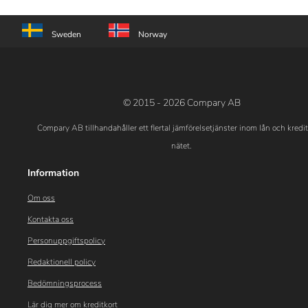
Sweden
Norway
© 2015 - 2026 Compary AB
Compary AB tillhandahåller ett flertal jämförelsetjänster inom lån och kredi
nätet.
Information
Om oss
Kontakta oss
Personuppgiftspolicy
Redaktionell policy
Bedömningsprocess
Lär dig mer om kreditkort