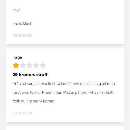
Mvh
Ikano Bank
2019-10-25
Tage
29 kronors straff
Från att varit ett mycket bra kort ? men det visar sig att man
lurat över folk till Preem man Pissar på folk FyFaan ?? Gott
follk nu klipper vi korten
2019-10-18