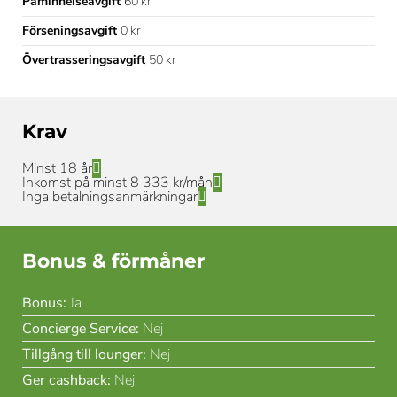
Påminnelseavgift
60 kr
Förseningsavgift
0 kr
Övertrasseringsavgift
50 kr
Krav
Minst 18 år
Inkomst på minst 8 333 kr/mån
Inga betalningsanmärkningar
Bonus & förmåner
Bonus:
Ja
Concierge Service:
Nej
Tillgång till lounger:
Nej
Ger cashback:
Nej