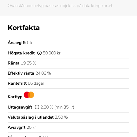
Ovanstående betyg baseras objektivt på data kring kortet.
Kortfakta
Årsavgift
0 kr
Högsta kredit
50 000 kr
Ränta
19,65 %
Effektiv ränta
24,06 %
Räntefritt
56 dagar
Korttyp
Uttagsavgift
2,00 % (min 35 kr)
Valutapåslag i utlandet
2,50 %
Aviavgift
25 kr