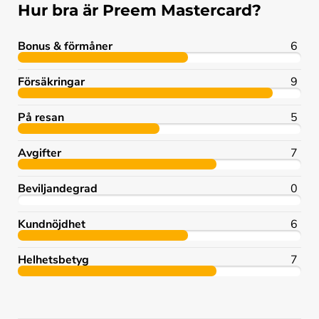
Hur bra är Preem Mastercard?
Bonus & förmåner
6
Försäkringar
9
På resan
5
Avgifter
7
Beviljandegrad
0
Kundnöjdhet
6
Helhetsbetyg
7