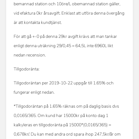
bemannad station och 10öre/L obemannad station gäller,
vid efaktura 0kr årsavgift. Enklast att utföra denna övergång
är att kontakta kundtjänst.
För att gå +-0 på denna 29kr avgift krävs att man tankar
enligt denna uträkning 29/0,45 = 64,5L inte 6960L likt
nedan recension.
Tillgodoränta:
Tillgodoräntan per 2019-10-22 uppgår till 1.65% och
fungerar enligt nedan.
*Tillgodoräntan på 1.65% räknas om på daglig basis dvs
0,0165/365. Om kund har 15000kr på konto dag 1
kalkyleras en tillgodoränta på 15000*(0,0165/365) =
0,678kr/. Du kan med andra ord spara ihop 247,5kr/år om