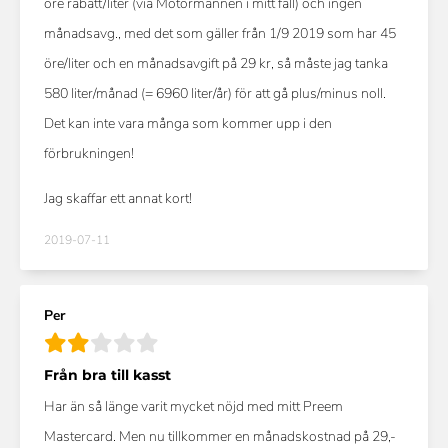
öre rabatt/liter (via Motormännen i mitt fall) och ingen
månadsavg., med det som gäller från 1/9 2019 som har 45
öre/liter och en månadsavgift på 29 kr, så måste jag tanka
580 liter/månad (= 6960 liter/år) för att gå plus/minus noll.
Det kan inte vara många som kommer upp i den
förbrukningen!
Jag skaffar ett annat kort!
2019-07-11
Per
Från bra till kasst
Har än så länge varit mycket nöjd med mitt Preem
Mastercard. Men nu tillkommer en månadskostnad på 29,-