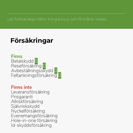
Läs fullständiga villkor kring bonus och förmåner nedan.
Försäkringar
Finns
Betalskydd
Reseförsäkring
Avbeställningsskydd
Feltankningsförsäkring
Finns inte
Leveransförsäkring
Prisgaranti
Allriskförsäkring
Självriskskydd
Nyckelförsäkring
Evenemangsförsäkring
Hole-in-one försäkring
Id-skyddsförsäkring