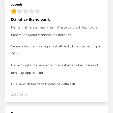
Joseph
Dåligt av Ikano bank
Har tankat flera år med Preem Mastercard och fått 40 öre
irabatt (Via Motormännens Riksförbund).
Senaste fakturan fick jag en rabatt på 16 kr och en avgift på
29 kr.
Det är löjligt att få betala mer med rabatt än utan. Har ringt
och sagt upp mitt kort.
Fy skäms att bestraffa kunder på detta sätt.
2019-09-17