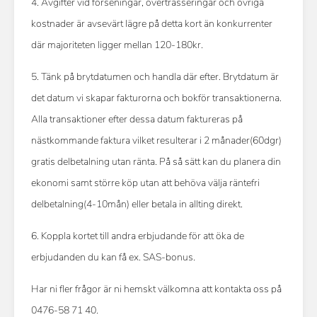
4. Avgifter vid förseningar, övertrasseringar och övriga
kostnader är avsevärt lägre på detta kort än konkurrenter
där majoriteten ligger mellan 120-180kr.
5. Tänk på brytdatumen och handla där efter. Brytdatum är
det datum vi skapar fakturorna och bokför transaktionerna.
Alla transaktioner efter dessa datum faktureras på
nästkommande faktura vilket resulterar i 2 månader(60dgr)
gratis delbetalning utan ränta. På så sätt kan du planera din
ekonomi samt större köp utan att behöva välja räntefri
delbetalning(4-10mån) eller betala in allting direkt.
6. Koppla kortet till andra erbjudande för att öka de
erbjudanden du kan få ex. SAS-bonus.
Har ni fler frågor är ni hemskt välkomna att kontakta oss på
0476-58 71 40.