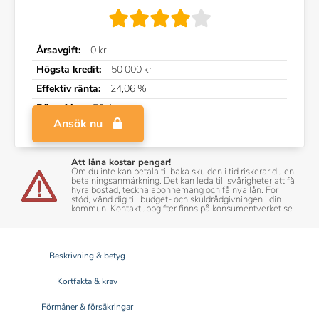
Årsavgift:
0 kr
Högsta kredit:
50 000 kr
Effektiv ränta:
24,06 %
Räntefritt:
56 dagar
Ansök nu
Att låna kostar pengar!
Om du inte kan betala tillbaka skulden i tid riskerar du en
betalningsanmärkning. Det kan leda till svårigheter att få
hyra bostad, teckna abonnemang och få nya lån. För
stöd, vänd dig till budget- och skuldrådgivningen i din
kommun. Kontaktuppgifter finns på konsumentverket.se.
Beskrivning & betyg
Kortfakta & krav
Förmåner & försäkringar