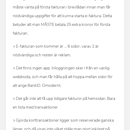
måste vänta på första fakturan i brevlådan innan man får
nödvändiga uppgifter för att kunna starta e-faktura. Detta
betyder att man MÅSTE betala 25 extra kronor för första
fakturan.
> E-fakturan som kommer är ... 6 sidor, varav 2 är
nödvändiga och resten är reklam.
> Det finns ingen app. Inloggningen sker i från en vanlig
webbsida, och man får hålla på att hoppa mellan sidor för
att ange BankID. Omodernt.
> Det går inte att få upp tidigare fakturor på hemsidan. Bara
en lista med transaktioner
> Gjorda korttransaktioner ligger som reserverade ganska
länge, och då visas inte vilket ställe man gjort inköpet på.