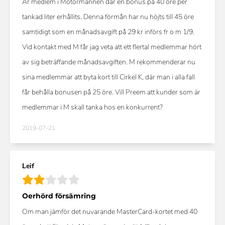
Är medlem i Motormännen där en bonus på 40 öre per
tankad liter erhållits. Denna förmån har nu höjts till 45 öre
samtidigt som en månadsavgift på 29 kr införs fr o m 1/9.
Vid kontakt med M får jag veta att ett flertal medlemmar hört
av sig beträffande månadsavgiften. M rekommenderar nu
sina medlemmar att byta kort till Cirkel K, där man i alla fall
får behålla bonusen på 25 öre. Vill Preem att kunder som är
medlemmar i M skall tanka hos en konkurrent?
2019-07-21
Leif
Oerhörd försämring
Om man jämför det nuvarande MasterCard-kortet med 40