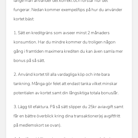
länge man använder det korrekt och förstår hur det
fungerar. Nedan kommer exempel/tips på hur du använder
kortet bäst:
1. Sätt en kreditgräns som avseer minst 2 månaders
konsumtion. Har du mindre kommer du troligen någon
gång i framtiden maximera krediten du kan även samla mer
bonus på så sätt.
2. Använd kortet till alla vardagliga köp och inte bara
tankning. Många gör felet att endast tanka vilket minskar
potentialen av kortet samt din långsiktiga totala bonus/år.
3. Lägg till efaktura. På så sätt slipper du 25kr aviavgift samt
får en bättre överblick kring dina transaktioner(ej avgiftfritt
på medlemskort se ovan).