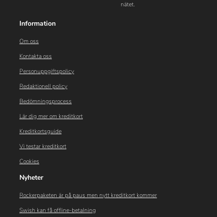
nätet.
Information
Om oss
Kontakta oss
Personuppgiftspolicy
Redaktionell policy
Bedömningsprocess
Lär dig mer om kreditkort
Kreditkortsguide
Vi testar kreditkort
Cookies
Nyheter
Rockerpaketen är på paus men nytt kreditkort kommer
Swish kan få offline-betalning