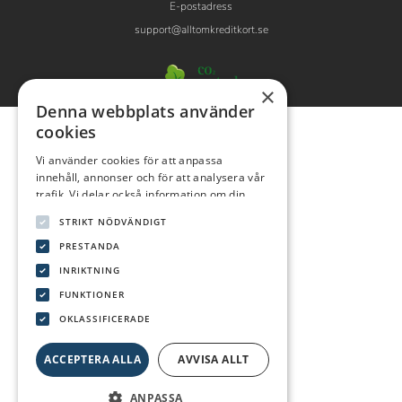
E-postadress
support@alltomkreditkort.se
×
Denna webbplats använder
cookies
Vi använder cookies för att anpassa
innehåll, annonser och för att analysera vår
trafik. Vi delar också information om din
användning av vår webbplats med våra
STRIKT NÖDVÄNDIGT
reklam- och analyspartners som kan
kombinera den med annan information som
PRESTANDA
du har tillhandahållit dem eller som de har
INRIKTNING
samlat in från din användning av deras
FUNKTIONER
tjänster.
Integritetspolicy
OKLASSIFICERADE
ACCEPTERA ALLA
AVVISA ALLT
ANPASSA