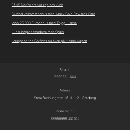
Få x5 RevPoints vid köp hos Wolt
Dubbel välkomstbonus med Amex Gold Rewards Card
Vinn 25 000 Eurobonus med Trygg-Hansa
Lunar börjar samarbeta med Spiris
Lounge on the Go finns nu även på Malmö Airport
Org.nr
556955-1004
Adress
Stora Badhusgatan 18, 411 21 Göteborg
Momsreg.nr.
SE556955100401