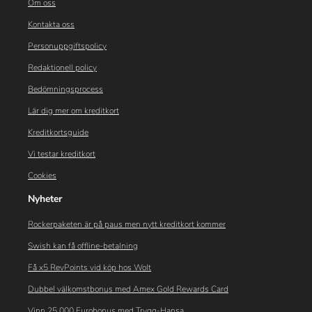
Om oss
Kontakta oss
Personuppgiftspolicy
Redaktionell policy
Bedömningsprocess
Lär dig mer om kreditkort
Kreditkortsguide
Vi testar kreditkort
Cookies
Nyheter
Rockerpaketen är på paus men nytt kreditkort kommer
Swish kan få offline-betalning
Få x5 RevPoints vid köp hos Wolt
Dubbel välkomstbonus med Amex Gold Rewards Card
Vinn 25 000 Eurobonus med Trygg-Hansa