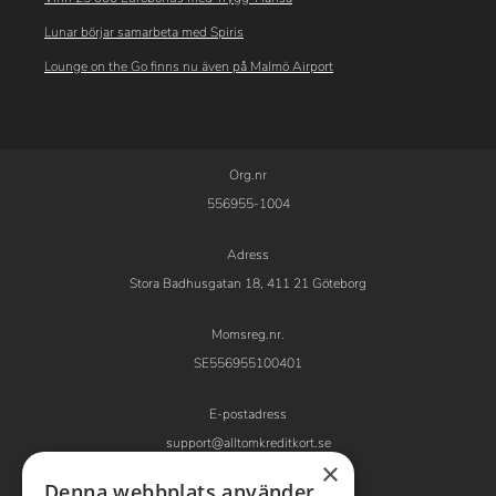
Lunar börjar samarbeta med Spiris
Lounge on the Go finns nu även på Malmö Airport
Org.nr
556955-1004
Adress
Stora Badhusgatan 18, 411 21 Göteborg
Momsreg.nr.
SE556955100401
E-postadress
support@alltomkreditkort.se
×
Denna webbplats använder