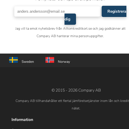
Registrera
dig
Jag vill ta emot nyhetsbrev från Alltomkreditkort.se och jag godkänner att
Compary AB hanterar mina personuppgifter.
Sweden
Norway
© 2015 - 2026 Compary AB
Compary AB tillhandahåller ett flertal jämförelsetjänster inom lån och kredi
nätet.
Information