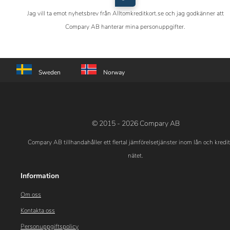
Jag vill ta emot nyhetsbrev från Alltomkreditkort.se och jag godkänner att
Compary AB hanterar mina personuppgifter.
Sweden
Norway
© 2015 - 2026 Compary AB
Compary AB tillhandahåller ett flertal jämförelsetjänster inom lån och kredi
nätet.
Information
Om oss
Kontakta oss
Personuppgiftspolicy