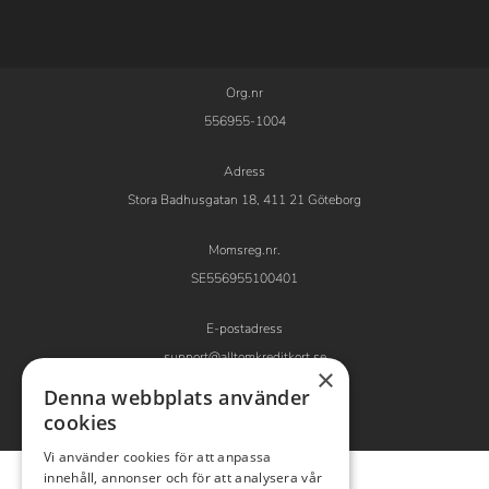
Org.nr
556955-1004
Adress
Stora Badhusgatan 18, 411 21 Göteborg
Momsreg.nr.
SE556955100401
E-postadress
support@alltomkreditkort.se
×
Denna webbplats använder
cookies
Vi använder cookies för att anpassa
innehåll, annonser och för att analysera vår