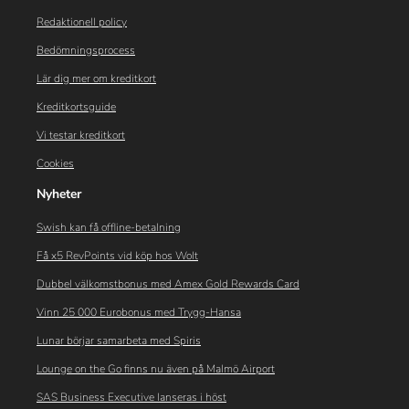
Redaktionell policy
Bedömningsprocess
Lär dig mer om kreditkort
Kreditkortsguide
Vi testar kreditkort
Cookies
Nyheter
Swish kan få offline-betalning
Få x5 RevPoints vid köp hos Wolt
Dubbel välkomstbonus med Amex Gold Rewards Card
Vinn 25 000 Eurobonus med Trygg-Hansa
Lunar börjar samarbeta med Spiris
Lounge on the Go finns nu även på Malmö Airport
SAS Business Executive lanseras i höst