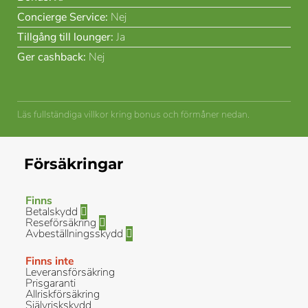
Concierge Service:
Nej
Tillgång till lounger:
Ja
Ger cashback:
Nej
Läs fullständiga villkor kring bonus och förmåner nedan.
Försäkringar
Finns
Betalskydd
Reseförsäkring
Avbeställningsskydd
Finns inte
Leveransförsäkring
Prisgaranti
Allriskförsäkring
Självriskskydd