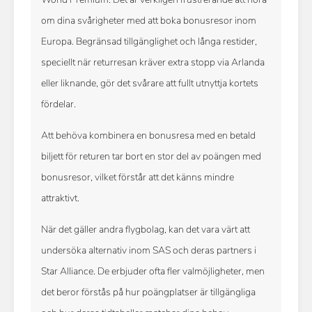
om dina svårigheter med att boka bonusresor inom
Europa. Begränsad tillgänglighet och långa restider,
speciellt när returresan kräver extra stopp via Arlanda
eller liknande, gör det svårare att fullt utnyttja kortets
fördelar.
Att behöva kombinera en bonusresa med en betald
biljett för returen tar bort en stor del av poängen med
bonusresor, vilket förstår att det känns mindre
attraktivt.
När det gäller andra flygbolag, kan det vara värt att
undersöka alternativ inom SAS och deras partners i
Star Alliance. De erbjuder ofta fler valmöjligheter, men
det beror förstås på hur poängplatser är tillgängliga