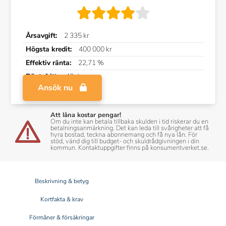
Årsavgift:
2 335 kr
Högsta kredit:
400 000 kr
Effektiv ränta:
22,71 %
Räntefritt:
42 dagar
Ansök nu
Att låna kostar pengar!
Om du inte kan betala tillbaka skulden i tid riskerar du en
betalningsanmärkning. Det kan leda till svårigheter att få
hyra bostad, teckna abonnemang och få nya lån. För
stöd, vänd dig till budget- och skuldrådgivningen i din
kommun. Kontaktuppgifter finns på konsumentverket.se.
Beskrivning & betyg
Kortfakta & krav
Förmåner & försäkringar