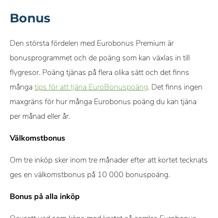
Bonus
Den största fördelen med Eurobonus Premium är
bonusprogrammet och de poäng som kan växlas in till
flygresor. Poäng tjänas på flera olika sätt och det finns
många
tips för att tjäna EuroBonuspoäng
. Det finns ingen
maxgräns för hur många Eurobonus poäng du kan tjäna
per månad eller år.
Välkomstbonus
Om tre inköp sker inom tre månader efter att kortet tecknats
ges en välkomstbonus på 10 000 bonuspoäng.
Bonus på alla inköp