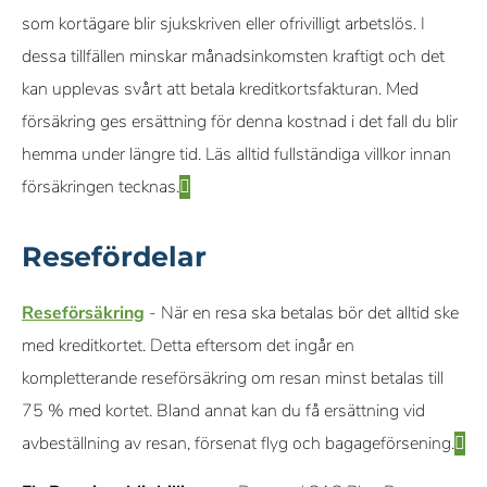
som kortägare blir sjukskriven eller ofrivilligt arbetslös. I
dessa tillfällen minskar månadsinkomsten kraftigt och det
kan upplevas svårt att betala kreditkortsfakturan. Med
försäkring ges ersättning för denna kostnad i det fall du blir
hemma under längre tid. Läs alltid fullständiga villkor innan
försäkringen tecknas.
Resefördelar
Reseförsäkring
- När en resa ska betalas bör det alltid ske
med kreditkortet. Detta eftersom det ingår en
kompletterande reseförsäkring om resan minst betalas till
75 % med kortet. Bland annat kan du få ersättning vid
avbeställning av resan, försenat flyg och bagageförsening.