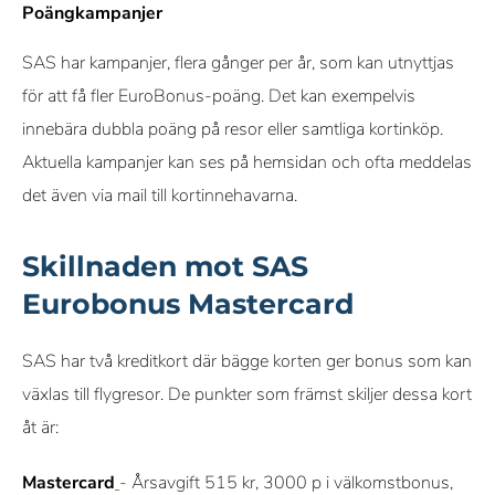
Poängkampanjer
SAS har kampanjer, flera gånger per år, som kan utnyttjas
för att få fler EuroBonus-poäng. Det kan exempelvis
innebära dubbla poäng på resor eller samtliga kortinköp.
Aktuella kampanjer kan ses på hemsidan och ofta meddelas
det även via mail till kortinnehavarna.
Skillnaden mot SAS
Eurobonus Mastercard
SAS har två kreditkort där bägge korten ger bonus som kan
växlas till flygresor. De punkter som främst skiljer dessa kort
åt är:
Mastercard
- Årsavgift 515 kr, 3000 p i välkomstbonus,