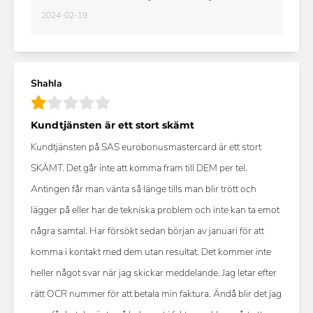
2024-02-19
Shahla
Kundtjänsten är ett stort skämt
Kundtjänsten på SAS eurobonusmastercard är ett stort
SKÄMT. Det går inte att komma fram till DEM per tel.
Antingen får man vänta så länge tills man blir trött och
lägger på eller har de tekniska problem och inte kan ta emot
några samtal. Har försökt sedan början av januari för att
komma i kontakt med dem utan resultat. Det kommer inte
heller något svar när jag skickar meddelande. Jag letar efter
rätt OCR nummer för att betala min faktura. Ändå blir det jag