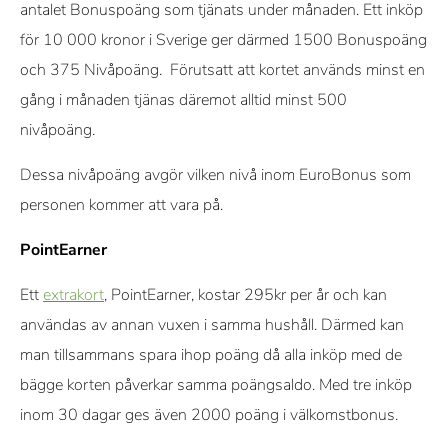
antalet Bonuspoäng som tjänats under månaden. Ett inköp
för 10 000 kronor i Sverige ger därmed 1500 Bonuspoäng
och 375 Nivåpoäng. Förutsatt att kortet används minst en
gång i månaden tjänas däremot alltid minst 500
nivåpoäng.
Dessa nivåpoäng avgör vilken nivå inom EuroBonus som
personen kommer att vara på.
PointEarner
Ett
extrakort
, PointEarner, kostar 295kr per år och kan
användas av annan vuxen i samma hushåll. Därmed kan
man tillsammans spara ihop poäng då alla inköp med de
bägge korten påverkar samma poängsaldo. Med tre inköp
inom 30 dagar ges även 2000 poäng i välkomstbonus.