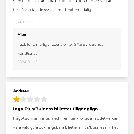
som får betala ränta på beloppet i fakturan. Har svårt att
förstå vad fan de sysslar med. Extremt dåligt.
2024-01-15
Ylva
Tack för din ärliga recension av SAS EuroBonus
kundtjänst.
2024-01-15
Andreas
Inga Plus/Buiness-biljetter tillgängliga
Något som är minus med Premium-kortet är att det verkar
vara väldigt få bokningsbara biljetter i Plus/business, vilket