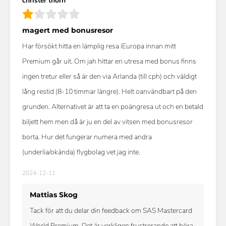
christer thörn
magert med bonusresor
Har försökt hitta en lämplig resa iEuropa innan mitt
Premium går uit. Om jah hittar en utresa med bonus finns
ingen tretur eller så är den via Arlanda (till cph) och väldigt
lång restid (8-10 timmar längre). Helt oanvändbart på den
grunden. Alternativet är att ta en poängresa ut och en betald
biljett hem men då är ju en del av vitsen med bonusresor
borta. Hur det fungerar numera med andra
(underlia/okända) flygbolag vet jag inte.
2024-12-11
Mattias Skog
Tack för att du delar din feedback om SAS Mastercard
World Premium. Det är verkligen frustrerande att höra