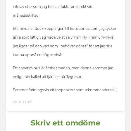
inte av eftersom jag betalar fakturan direkt vid
månadsskiftet.
Ett minus är dock kopplingen till Eurobonus som jag tycker
är relativt fattig. Jag hade velat se vilken Fly Premium-nivå
jag ligger på och vad som "behöver göras" för att jag ska
kunna uppnå en högre nivå.
Ett annat minus är årskostnaden, men denna kommer jag
enligt min kalkyl att tjäna in på flygresor.
Sammanfattningsvis ett toppenkort som rekommenderas! :)
2018-11-05
Skriv ett omdöme