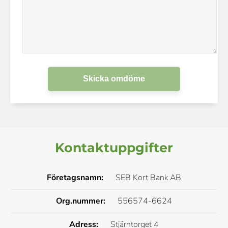
Skicka omdöme
Kontaktuppgifter
Företagsnamn:
SEB Kort Bank AB
Org.nummer:
556574-6624
Adress:
Stjärntorget 4