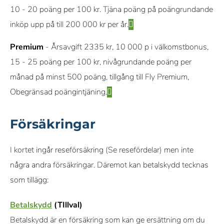
10 - 20 poäng per 100 kr. Tjäna poäng på poängrundande
inköp upp på till 200 000 kr per år.
Premium
- Årsavgift 2335 kr, 10 000 p i välkomstbonus,
15 - 25 poäng per 100 kr, nivågrundande poäng per
månad på minst 500 poäng, tillgång till Fly Premium,
Obegränsad poängintjäning.
Försäkringar
I kortet ingår reseförsäkring (Se resefördelar) men inte
några andra försäkringar. Däremot kan betalskydd tecknas
som tillägg:
Betalskydd
(TIllval)
Betalskydd är en försäkring som kan ge ersättning om du