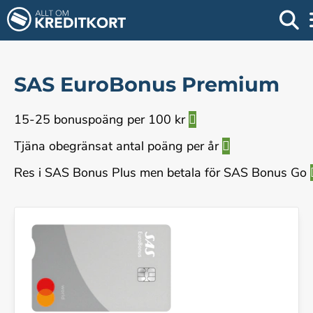
SAS EuroBonus Premium
15-25 bonuspoäng per 100 kr
Tjäna obegränsat antal poäng per år
Res i SAS Bonus Plus men betala för SAS Bonus Go