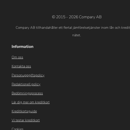
© 2015 - 2026 Compary AB
Compary AB tillhandahåller ett flertal jämförelsetjänster inom lån och kredi
nätet.
Information
Om oss
Kontakta oss
Personuppgiftspolicy
Redaktionell policy
Bedömningsprocess
Lär dig mer om kreditkort
Kreditkortsguide
Vi testar kreditkort
Cookies