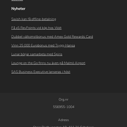
Nyheter
Swish kan få offline-betalning
Få x5 RevPoints vid köp hos Wolt
Dubbel välkomstbonus med Amex Gold Rewards Card
Vinn 25 000 Eurobonus med Trygg-Hansa
Lunar börjar samarbeta med Spiris
Lounge on the Go finns nu även på Malmö Airport
SAS Business Executive lanseras i höst
Org.nr
556955-1004
Adress