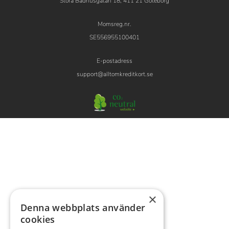
Stora Badhusgatan 18, 411 21 Göteborg
Momsreg.nr.
SE556955100401
E-postadress
support@alltomkreditkort.se
×
Denna webbplats använder
cookies