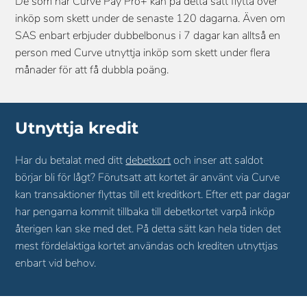
De som har Curve Pay Pro+ kan på detta sätt flytta över
inköp som skett under de senaste 120 dagarna. Även om
SAS enbart erbjuder dubbelbonus i 7 dagar kan alltså en
person med Curve utnyttja inköp som skett under flera
månader för att få dubbla poäng.
Utnyttja kredit
Har du betalat med ditt
debetkort
och inser att saldot
börjar bli för lågt? Förutsatt att kortet är använt via Curve
kan transaktioner flyttas till ett kreditkort. Efter ett par dagar
har pengarna kommit tillbaka till debetkortet varpå inköp
återigen kan ske med det. På detta sätt kan hela tiden det
mest fördelaktiga kortet användas och krediten utnyttjas
enbart vid behov.