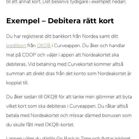
till ett annat kort. Det beskrivs tydligare i exemplet nedan:
Exempel – Debitera rätt kort
Du har registrerat ditt bankkort från Nordea samt ditt
kreditkort
från
OKQ8
i Curveappen. Du åker och handlar
mat på COOP och väljer i appen att Nordeakortet ska
debiteras. Vid betalning med Curvekortet kommer alltså
summan att direkt dras från det konto som Nordeakortet är
kopplat till.
Du åker sedan till OKQ8 för att tanke men glömmer att byta
vilket kort som ska debiteras i Curveappen. Du råkar alltså
betala med Nordeakortet och missar därmed bonusen som
du skulle fått med OKQ8-kortet.
I appen väljer du därför Go Back in Time och flyttar inköpet