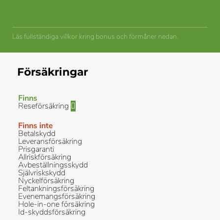
Läs fullständiga villkor kring bonus och förmåner nedan.
Försäkringar
Finns
Reseförsäkring
Finns inte
Betalskydd
Leveransförsäkring
Prisgaranti
Allriskförsäkring
Avbeställningsskydd
Självriskskydd
Nyckelförsäkring
Feltankningsförsäkring
Evenemangsförsäkring
Hole-in-one försäkring
Id-skyddsförsäkring