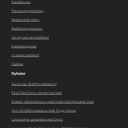
Kontakta oss
Personuppgiftspolicy
Redaktionell policy
Bedömningsprocess
Lär dig mer om kreditkort
Kreditkortsguide
Vi testar kreditkort
Cookies
Nyheter
Swish kan få offline-betalning
Få x5 RevPoints vid köp hos Wolt
Dubbel välkomstbonus med Amex Gold Rewards Card
Vinn 25 000 Eurobonus med Trygg-Hansa
Lunar börjar samarbeta med Spiris