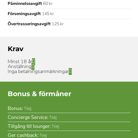
Påminnelseavgift
60 kr
Förseningsavgift
145 kr
Övertrasseringsavgift
125 kr
Krav
Minst 18 år
Anställning
Inga betalningsanmärkningar
Bonus & förmåner
Bonus:
Nej
Concierge Service:
Nej
Tillgång till lounger:
Nej
Ger cashback:
Nej