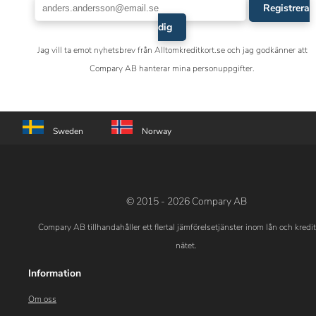
Registrera
dig
Jag vill ta emot nyhetsbrev från Alltomkreditkort.se och jag godkänner att
Compary AB hanterar mina personuppgifter.
Sweden
Norway
© 2015 - 2026 Compary AB
Compary AB tillhandahåller ett flertal jämförelsetjänster inom lån och kredi
nätet.
Information
Om oss