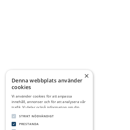
×
Denna webbplats använder
cookies
Vi använder cookies för att anpassa
innehåll, annonser och för att analysera vår
trafik. Vi delar också information om din
användning av vår webbplats med våra
STRIKT NÖDVÄNDIGT
reklam- och analyspartners som kan
kombinera den med annan information som
PRESTANDA
du har tillhandahållit dem eller som de har