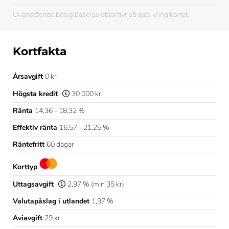
Ovanstående betyg baseras objektivt på data kring kortet.
Kortfakta
Årsavgift
0 kr
Högsta kredit
30 000 kr
Ränta
14,36 - 18,32 %
Effektiv ränta
16,57 - 21,25 %
Räntefritt
60 dagar
Korttyp
Uttagsavgift
2,97 % (min 35 kr)
Valutapåslag i utlandet
1,97 %
Aviavgift
29 kr