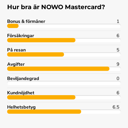
Hur bra är NOWO Mastercard?
Bonus & förmåner
1
Försäkringar
6
På resan
5
Avgifter
9
Beviljandegrad
0
Kundnöjdhet
6
Helhetsbetyg
6.5