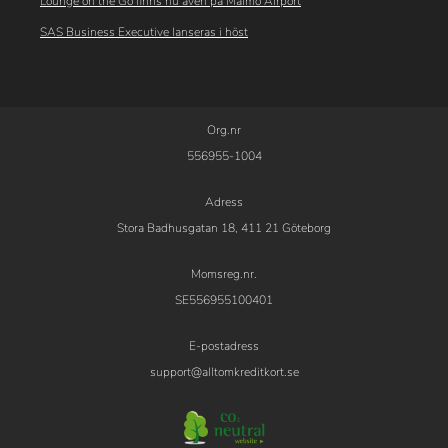
Lounge on the Go finns nu även på Malmö Airport
SAS Business Executive lanseras i höst
Org.nr
556955-1004
Adress
Stora Badhusgatan 18, 411 21 Göteborg
Momsreg.nr.
SE556955100401
E-postadress
support@alltomkreditkort.se