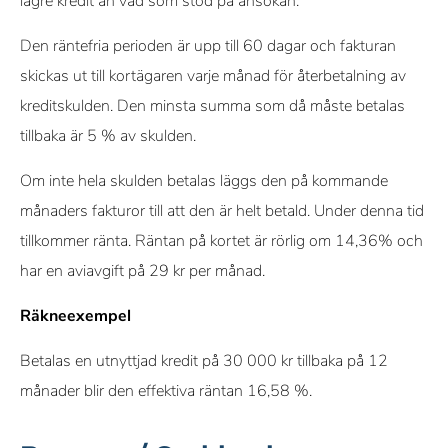
lägre kredit än vad som stod på ansökan.
Den räntefria perioden är upp till 60 dagar och fakturan
skickas ut till kortägaren varje månad för återbetalning av
kreditskulden. Den minsta summa som då måste betalas
tillbaka är 5 % av skulden.
Om inte hela skulden betalas läggs den på kommande
månaders fakturor till att den är helt betald. Under denna tid
tillkommer ränta. Räntan på kortet är rörlig om 14,36% och
har en aviavgift på 29 kr per månad.
Räkneexempel
Betalas en utnyttjad kredit på 30 000 kr tillbaka på 12
månader blir den effektiva räntan 16,58 %.