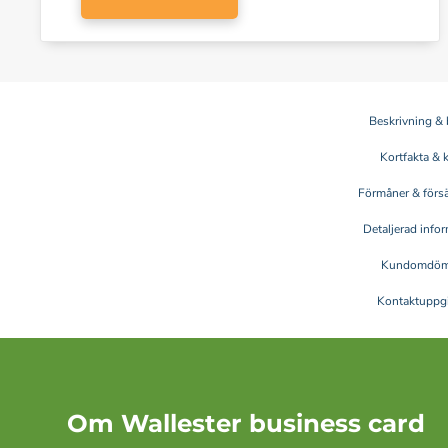
Beskrivning & 
Kortfakta & 
Förmåner & försä
Detaljerad info
Kundomdö
Kontaktuppgi
Om Wallester business card