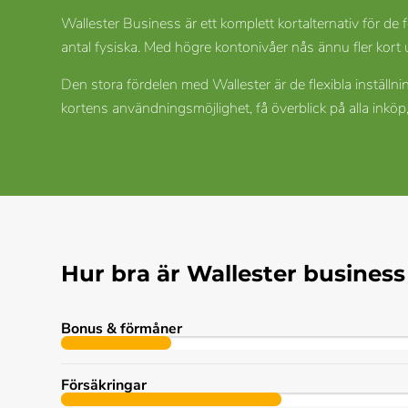
Wallester Business är ett komplett kortalternativ för de f
antal fysiska. Med högre kontonivåer nås ännu fler kor
Den stora fördelen med Wallester är de flexibla inställn
kortens användningsmöjlighet, få överblick på alla inkö
Hur bra är Wallester business
Bonus & förmåner
Försäkringar