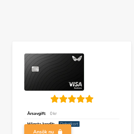
Årsavgift:
0 kr
Högsta kredit:
Debetkort
Ansök nu