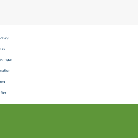
betyg
krav
kringar
rmation
men
fter