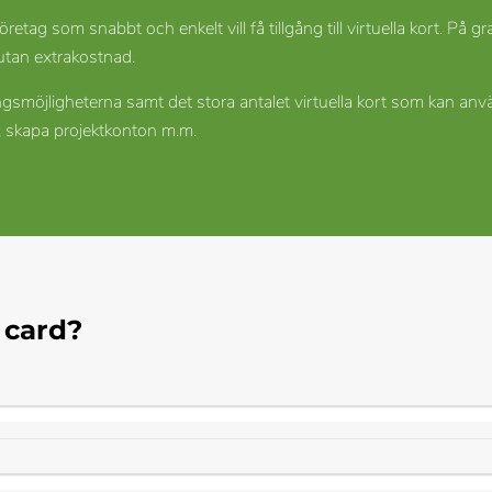
öretag som snabbt och enkelt vill få tillgång till virtuella kort. På 
t utan extrakostnad.
ingsmöjligheterna samt det stora antalet virtuella kort som kan anv
p, skapa projektkonton m.m.
 card?