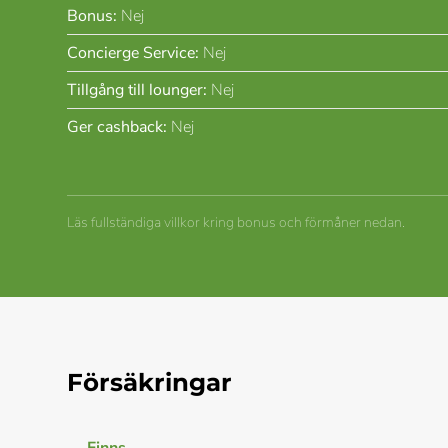
Bonus:
Nej
Concierge Service:
Nej
Tillgång till lounger:
Nej
Ger cashback:
Nej
Läs fullständiga villkor kring bonus och förmåner nedan.
Försäkringar