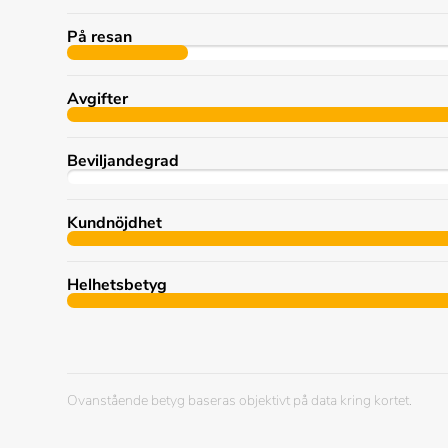
På resan
Avgifter
Beviljandegrad
Kundnöjdhet
Helhetsbetyg
Ovanstående betyg baseras objektivt på data kring kortet.