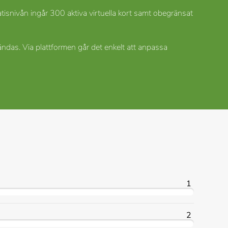
gratisnivån ingår 300 aktiva virtuella kort samt obegränsat
ändas. Via plattformen går det enkelt att anpassa
1
2