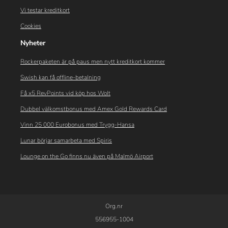
Vi testar kreditkort
Cookies
Nyheter
Rockerpaketen är på paus men nytt kreditkort kommer
Swish kan få offline-betalning
Få x5 RevPoints vid köp hos Wolt
Dubbel välkomstbonus med Amex Gold Rewards Card
Vinn 25 000 Eurobonus med Trygg-Hansa
Lunar börjar samarbeta med Spiris
Lounge on the Go finns nu även på Malmö Airport
Org.nr
556955-1004