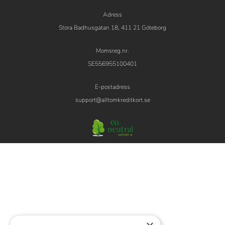
Adress
Stora Badhusgatan 18, 411 21 Göteborg
Momsreg.nr.
SE556955100401
E-postadress
support@alltomkreditkort.se