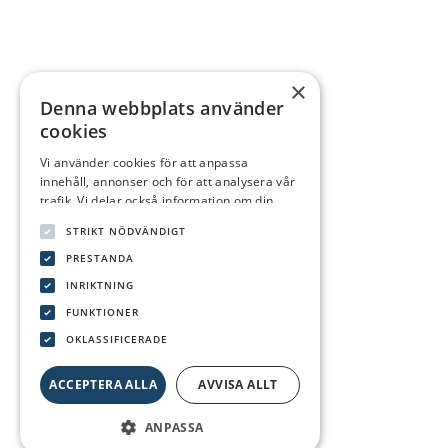
×
Denna webbplats använder
cookies
Vi använder cookies för att anpassa
innehåll, annonser och för att analysera vår
trafik. Vi delar också information om din
användning av vår webbplats med våra
STRIKT NÖDVÄNDIGT
reklam- och analyspartners som kan
kombinera den med annan information som
PRESTANDA
du har tillhandahållit dem eller som de har
INRIKTNING
samlat in från din användning av deras
FUNKTIONER
tjänster.
Integritetspolicy
OKLASSIFICERADE
ACCEPTERA ALLA
AVVISA ALLT
ANPASSA