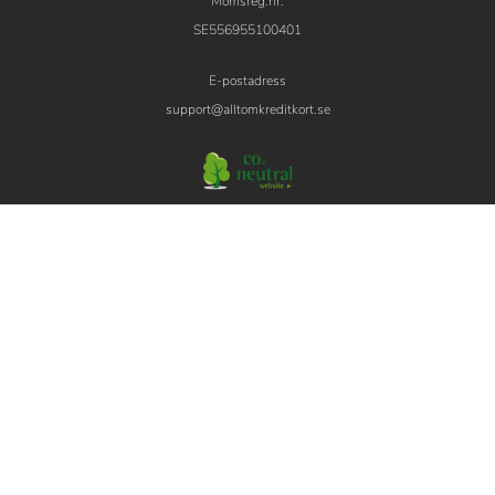
Momsreg.nr.
SE556955100401
E-postadress
support@alltomkreditkort.se