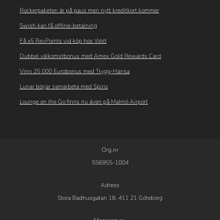
Rockerpaketen är på paus men nytt kreditkort kommer
Swish kan få offline-betalning
Få x5 RevPoints vid köp hos Wolt
Dubbel välkomstbonus med Amex Gold Rewards Card
Vinn 25 000 Eurobonus med Trygg-Hansa
Lunar börjar samarbeta med Spiris
Lounge on the Go finns nu även på Malmö Airport
Org.nr
556955-1004
Adress
Stora Badhusgatan 18, 411 21 Göteborg