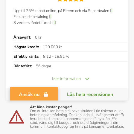
Upp till 25% rabatt online, på Preem och via Superdealen
Flexibel delbetalning
8 veckors räntefri kredit
Årsavgift:
0 kr
Högsta kredit:
120 000 kr
Effektiv ränta:
8,12 - 18,91 %
Räntefritt:
56 dagar
Mer information
Ansök nu
Läs hela recensionen
Att låna kostar pengar!
Om du inte kan betala tillbaka skulden i tid riskerar du en
betalningsanmärkning. Det kan leda till svårigheter att få
hyra bostad, teckna abonnemang och få nya lån. För
stöd, vänd dig till budget- och skuldrådgivningen i din
kommun. Kontaktuppgifter finns på konsumentverket.se.