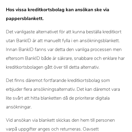
erbjuda tjänsten kostnadsfritt, men påverkar inte våra
Hos vissa kreditkortsbolag kan ansökan ske via
omdömen eller rekommendationer.
pappersblankett.
Det vanligaste alternativet för att kunna beställa kreditkort
utan BankID är att manuellt fylla i en ansökningsblankett.
Innan BankID fanns var detta den vanliga processen men
eftersom BankID både är säkrare, snabbare och enklare har
kreditkortsbolagen gått över till detta alternativ.
Det finns däremot fortfarande kreditkortsbolag som
erbjuder flera ansökningsalternativ. Det kan däremot vara
lite svårt att hitta blanketten då de prioriterar digitala
ansökningar.
Vid ansökan via blankett skickas den hem till personen
varpå uppgifter anges och returneras. Oavsett