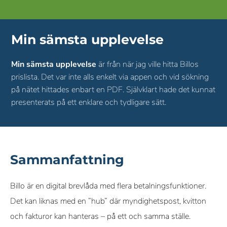
Min sämsta upplevelse
Min sämsta upplevelse
är från när jag ville hitta Billos
prislista. Det var inte alls enkelt via appen och vid sökning
på nätet hittades enbart en PDF. Självklart hade det kunnat
presenterats på ett enklare och tydligare sätt.
Sammanfattning
Billo är en digital brevlåda med flera betalningsfunktioner.
Det kan liknas med en ”hub” där myndighetspost, kvitton
och fakturor kan hanteras – på ett och samma ställe.