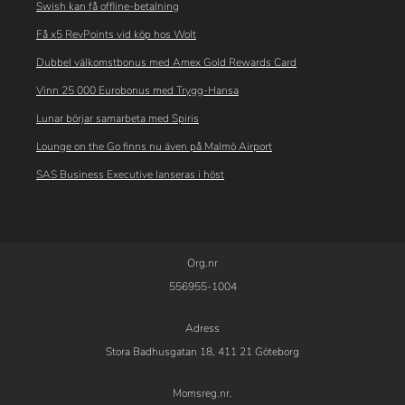
Swish kan få offline-betalning
Få x5 RevPoints vid köp hos Wolt
Dubbel välkomstbonus med Amex Gold Rewards Card
Vinn 25 000 Eurobonus med Trygg-Hansa
Lunar börjar samarbeta med Spiris
Lounge on the Go finns nu även på Malmö Airport
SAS Business Executive lanseras i höst
Org.nr
556955-1004
Adress
Stora Badhusgatan 18, 411 21 Göteborg
Momsreg.nr.