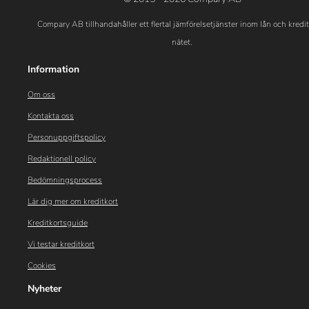
Compary AB tillhandahåller ett flertal jämförelsetjänster inom lån och kredi
nätet.
Information
Om oss
Kontakta oss
Personuppgiftspolicy
Redaktionell policy
Bedömningsprocess
Lär dig mer om kreditkort
Kreditkortsguide
Vi testar kreditkort
Cookies
Nyheter