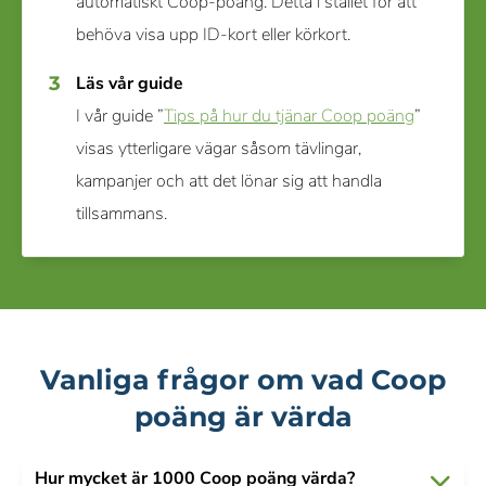
automatiskt Coop-poäng. Detta i stället för att
behöva visa upp ID-kort eller körkort.
Läs vår guide
I vår guide ”
Tips på hur du tjänar Coop poäng
”
visas ytterligare vägar såsom tävlingar,
kampanjer och att det lönar sig att handla
tillsammans.
Vanliga frågor om vad Coop
poäng är värda
Hur mycket är 1000 Coop poäng värda?