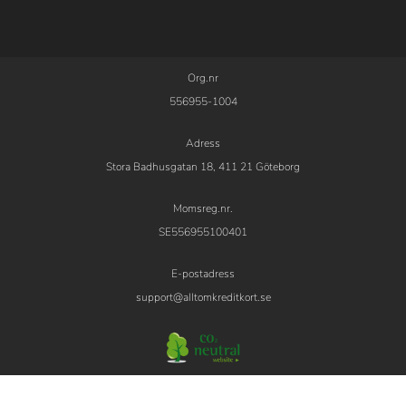
Org.nr
556955-1004
Adress
Stora Badhusgatan 18, 411 21 Göteborg
Momsreg.nr.
SE556955100401
E-postadress
support@alltomkreditkort.se