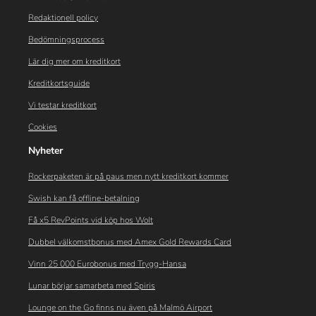
Redaktionell policy
Bedömningsprocess
Lär dig mer om kreditkort
Kreditkortsguide
Vi testar kreditkort
Cookies
Nyheter
Rockerpaketen är på paus men nytt kreditkort kommer
Swish kan få offline-betalning
Få x5 RevPoints vid köp hos Wolt
Dubbel välkomstbonus med Amex Gold Rewards Card
Vinn 25 000 Eurobonus med Trygg-Hansa
Lunar börjar samarbeta med Spiris
Lounge on the Go finns nu även på Malmö Airport