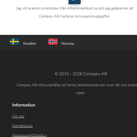
Jag vill ta emot nyhetsbrev från Alltomkreditkort.se och jag godkänner att
Compary AB hanterar mina personuppgifter.
Sweden
Norway
© 2015 - 2026 Compary AB
Compary AB tillhandahåller ett flertal jämförelsetjänster inom lån och kredi
nätet.
Information
Om oss
Kontakta oss
Personuppgiftspolicy