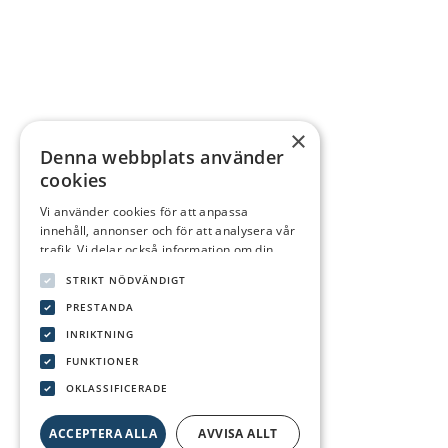
×
Denna webbplats använder
cookies
Vi använder cookies för att anpassa
innehåll, annonser och för att analysera vår
trafik. Vi delar också information om din
användning av vår webbplats med våra
STRIKT NÖDVÄNDIGT
reklam- och analyspartners som kan
kombinera den med annan information som
PRESTANDA
du har tillhandahållit dem eller som de har
INRIKTNING
samlat in från din användning av deras
FUNKTIONER
tjänster.
Integritetspolicy
OKLASSIFICERADE
ACCEPTERA ALLA
AVVISA ALLT