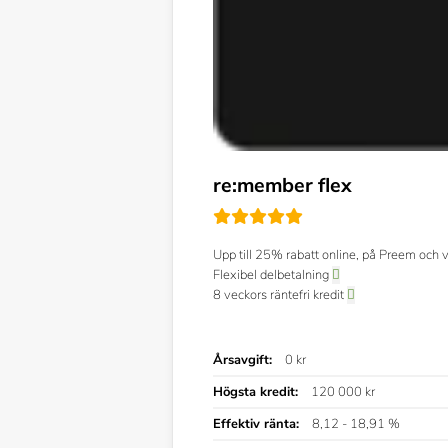
re:member flex
Upp till 25% rabatt online, på Preem och
Flexibel delbetalning
8 veckors räntefri kredit
Årsavgift:
0 kr
Högsta kredit:
120 000 kr
Effektiv ränta:
8,12 - 18,91 %