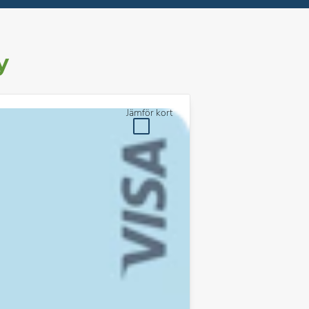
y
Jämför kort