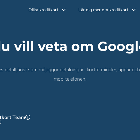
Olika kreditkort
Lär dig mer om kreditkort
du vill veta om Goog
 betaltjänst som möjliggör betalningar i kortterminaler, appar o
mobiltelefonen.
itkort Team
0