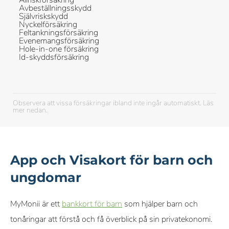
Allriskförsäkring
Avbeställningsskydd
Självriskskydd
Nyckelförsäkring
Feltankningsförsäkring
Evenemangsförsäkring
Hole-in-one försäkring
Id-skyddsförsäkring
Observera att vissa försäkringar ibland inte ingår automatiskt. Läs
mer nedan.
App och Visakort för barn och
ungdomar
MyMonii är ett
bankkort för barn
som hjälper barn och
tonåringar att förstå och få överblick på sin privatekonomi.