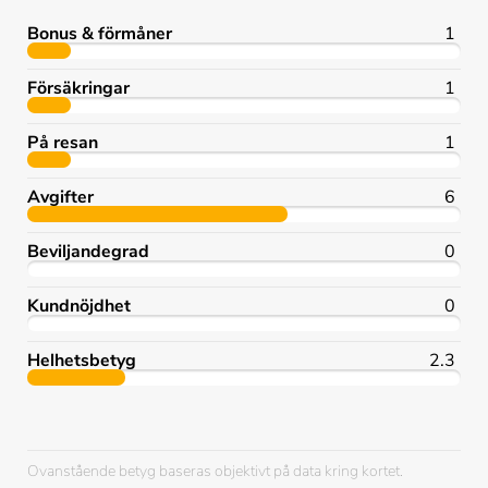
Bonus & förmåner
1
Försäkringar
1
På resan
1
Avgifter
6
Beviljandegrad
0
Kundnöjdhet
0
Helhetsbetyg
2.3
Ovanstående betyg baseras objektivt på data kring kortet.