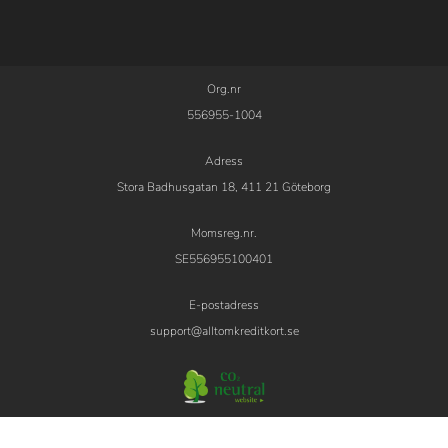
Org.nr
556955-1004
Adress
Stora Badhusgatan 18, 411 21 Göteborg
Momsreg.nr.
SE556955100401
E-postadress
support@alltomkreditkort.se