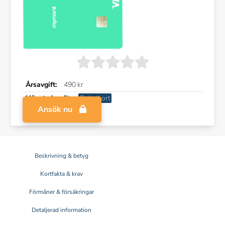
Årsavgift:
490 kr
Högsta kredit:
Debetkort
Ansök nu
Beskrivning & betyg
Kortfakta & krav
Förmåner & försäkringar
Detaljerad information