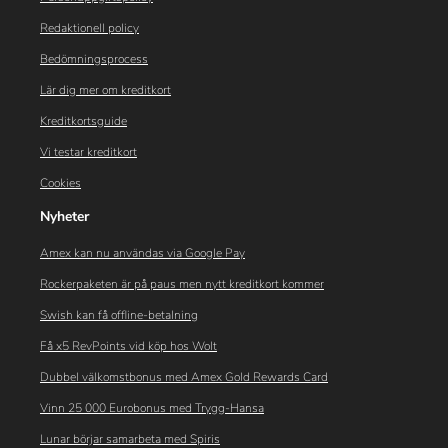
Redaktionell policy
Bedömningsprocess
Lär dig mer om kreditkort
Kreditkortsguide
Vi testar kreditkort
Cookies
Nyheter
Amex kan nu användas via Google Pay
Rockerpaketen är på paus men nytt kreditkort kommer
Swish kan få offline-betalning
Få x5 RevPoints vid köp hos Wolt
Dubbel välkomstbonus med Amex Gold Rewards Card
Vinn 25 000 Eurobonus med Trygg-Hansa
Lunar börjar samarbeta med Spiris