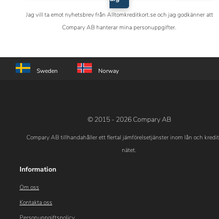
Jag vill ta emot nyhetsbrev från Alltomkreditkort.se och jag godkänner att
Compary AB hanterar mina personuppgifter.
Sweden
Norway
© 2015 - 2026 Compary AB
Compary AB tillhandahåller ett flertal jämförelsetjänster inom lån och kredi
nätet.
Information
Om oss
Kontakta oss
Personuppgiftspolicy