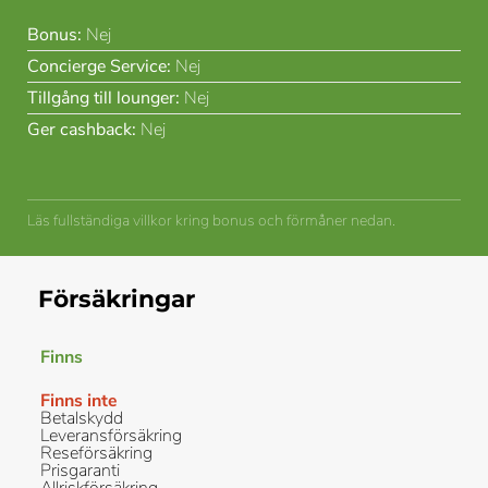
Bonus:
Nej
Concierge Service:
Nej
Tillgång till lounger:
Nej
Ger cashback:
Nej
Läs fullständiga villkor kring bonus och förmåner nedan.
Försäkringar
Finns
Finns inte
Betalskydd
Leveransförsäkring
Reseförsäkring
Prisgaranti