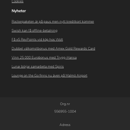
Cookies
Nyheter
Rockerpaketen är på paus men nytt kreditkort kommer
Swish kan få offline-betalning
Få x5 RevPoints vid köp hos Wolt
Dubbel välkomstbonus med Amex Gold Rewards Card
Vinn 25 000 Eurobonus med Trygg-Hansa
Lunar börjar samarbeta med Spiris
Lounge on the Go finns nu även på Malmö Airport
Org.nr
556955-1004
Adress