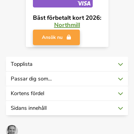
Bäst förbetalt kort 2026:
Northmill
Ansök nu
Topplista
Passar dig som...
Wallester Business card
Kortens fördel
Northmill
Förbetalda kort passar mycket bra som barn- och
ungdomskort men även på utlandsresan tack vare
Sidans innehåll
Revolut Standard
En stor fördel är kortens användarvänlighet. Många av
extra säkerhet och att flera av dessa kort varken har
de kort som presenteras nedan har en tillhörande app
uttagsavgift eller valutapåslag.
Vad är förbetalda kort?
Visa Topplista
Så fungerar förbetalda kort
där ett stort antal privatekonomiska tjänster ingår.
Insättning / Användning