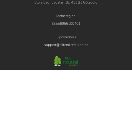
Stora Badhusgatan 18, 411 21 Göteborg
Momsreg.nr.
SE556955100401
E-postadress
support@alltomkreditkort.se