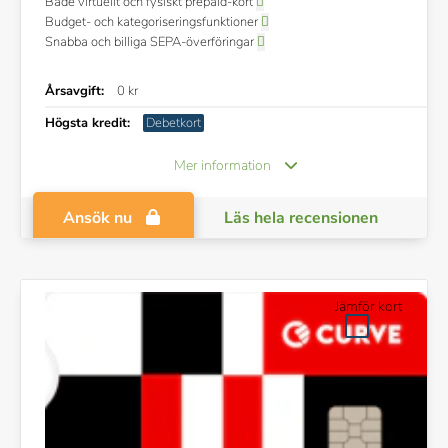
Både virtuellt och fysiskt prepaid-kort
Budget- och kategoriseringsfunktioner
Snabba och billiga SEPA-överföringar
Årsavgift:
0 kr
Högsta kredit:
Debetkort
Mer information
Ansök nu
Läs hela recensionen
Jämför kort