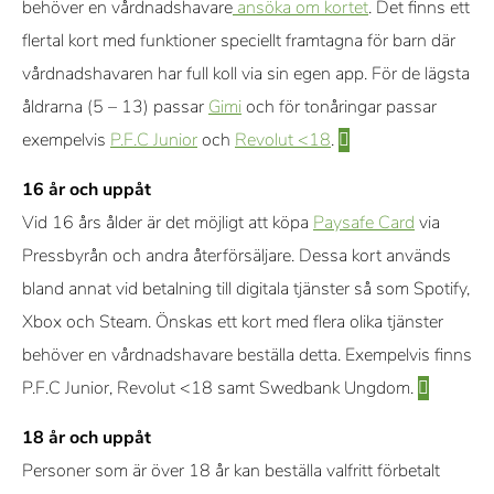
behöver en vårdnadshavare
ansöka om kortet
. Det finns ett
flertal kort med funktioner speciellt framtagna för barn där
vårdnadshavaren har full koll via sin egen app. För de lägsta
åldrarna (5 – 13) passar
Gimi
och för tonåringar passar
exempelvis
P.F.C Junior
och
Revolut <18
.
16 år och uppåt
Vid 16 års ålder är det möjligt att köpa
Paysafe Card
via
Pressbyrån och andra återförsäljare. Dessa kort används
bland annat vid betalning till digitala tjänster så som Spotify,
Xbox och Steam. Önskas ett kort med flera olika tjänster
behöver en vårdnadshavare beställa detta. Exempelvis finns
P.F.C Junior, Revolut <18 samt Swedbank Ungdom.
18 år och uppåt
Personer som är över 18 år kan beställa valfritt förbetalt