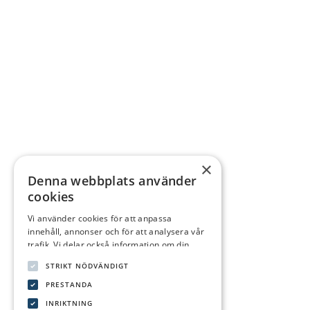
×
Denna webbplats använder
cookies
Vi använder cookies för att anpassa
innehåll, annonser och för att analysera vår
trafik. Vi delar också information om din
användning av vår webbplats med våra
STRIKT NÖDVÄNDIGT
reklam- och analyspartners som kan
kombinera den med annan information som
PRESTANDA
du har tillhandahållit dem eller som de har
INRIKTNING