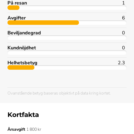
På resan
1
Avgifter
6
Beviljandegrad
0
Kundnöjdhet
0
Helhetsbetyg
2.3
Ovanstående betyg baseras objektivt på data kring kortet.
Kortfakta
Årsavgift
1 800 kr