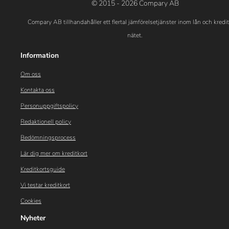
© 2015 - 2026 Compary AB
Compary AB tillhandahåller ett flertal jämförelsetjänster inom lån och kredi
nätet.
Information
Om oss
Kontakta oss
Personuppgiftspolicy
Redaktionell policy
Bedömningsprocess
Lär dig mer om kreditkort
Kreditkortsguide
Vi testar kreditkort
Cookies
Nyheter