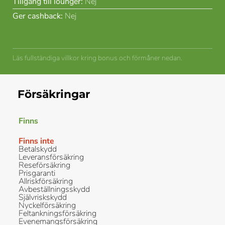
Tillgång till lounger:
Nej
Ger cashback:
Nej
Läs fullständiga villkor kring bonus och förmåner nedan.
Försäkringar
Finns
Finns inte
Betalskydd
Leveransförsäkring
Reseförsäkring
Prisgaranti
Allriskförsäkring
Avbeställningsskydd
Självriskskydd
Nyckelförsäkring
Feltankningsförsäkring
Evenemangsförsäkring