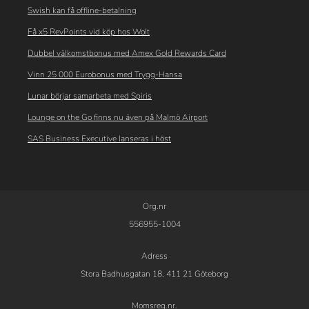
Swish kan få offline-betalning
Få x5 RevPoints vid köp hos Wolt
Dubbel välkomstbonus med Amex Gold Rewards Card
Vinn 25 000 Eurobonus med Trygg-Hansa
Lunar börjar samarbeta med Spiris
Lounge on the Go finns nu även på Malmö Airport
SAS Business Executive lanseras i höst
Org.nr
556955-1004
Adress
Stora Badhusgatan 18, 411 21 Göteborg
Momsreg.nr.