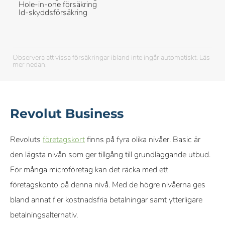
Hole-in-one försäkring
Id-skyddsförsäkring
Observera att vissa försäkringar ibland inte ingår automatiskt. Läs
mer nedan.
Revolut Business
Revoluts
företagskort
finns på fyra olika nivåer. Basic är
den lägsta nivån som ger tillgång till grundläggande utbud.
För många microföretag kan det räcka med ett
företagskonto på denna nivå. Med de högre nivåerna ges
bland annat fler kostnadsfria betalningar samt ytterligare
betalningsalternativ.