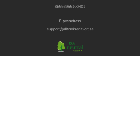
SE556955100401
E-postadress
support@alltomkreditkort.se