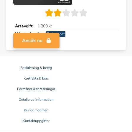
Årsavgift:
1 800 kr
Högsta kredit:
Debetkort
Ansök nu
Beskrivning & betyg
Kortfakta & krav
Förmåner & försäkringar
Detaljerad information
Kundomdömen
Kontaktuppgifter