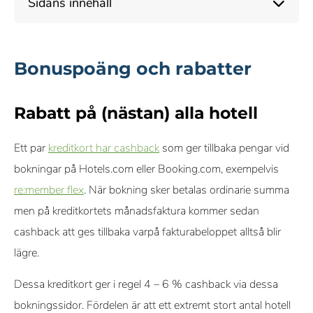
Sidans innehåll
ekonomi
Objektiva & omfattande betygskriterier
Bonuspoäng och rabatter
Vårt innehåll om kreditkort, inklusive betyg och
rekommendationer, kontrolleras av ett team av skribenter och
Rabatt på (nästan) alla hotell
redaktörer som specialiserar sig på kreditkort. Varje skribent
och redaktör följer våra strikta riktlinjer för redaktionell integritet.
Ett par
kreditkort har cashback
som ger tillbaka pengar vid
bokningar på Hotels.com eller Booking.com, exempelvis
Vi får provision från vissa samarbetspartners när du ansöker
re:member flex
eller klickar via våra länkar. Detta gör det möjligt för oss att
. När bokning sker betalas ordinarie summa
men på kreditkortets månadsfaktura kommer sedan
erbjuda tjänsten kostnadsfritt, men påverkar inte våra
cashback att ges tillbaka varpå fakturabeloppet alltså blir
omdömen eller rekommendationer.
lägre.
Dessa kreditkort ger i regel 4 – 6 % cashback via dessa
bokningssidor. Fördelen är att ett extremt stort antal hotell