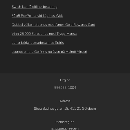
Swish kan få offline-betalning
Få x5 RevPoints vid köp hos Wolt
Dubbel välkomstbonus med Amex Gold Rewards Card
Vinn 25 000 Eurobonus med Trygg-Hansa
Lunar börjar samarbeta med Spiris
Lounge on the Go finns nu även på Malmö Airport
Org.nr
556955-1004
Adress
Stora Badhusgatan 18, 411 21 Göteborg
Momsreg.nr.
SE556955100401