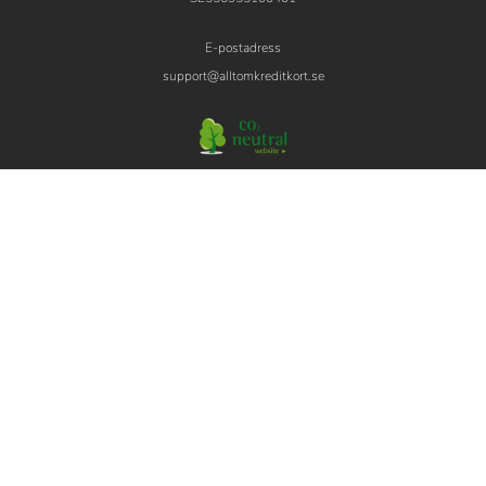
E-postadress
support@alltomkreditkort.se