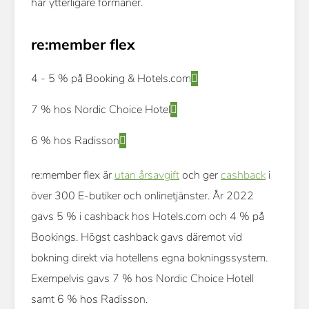
har ytterligare förmåner.
re:member flex
4 - 5 % på Booking & Hotels.com
7 % hos Nordic Choice Hotel
6 % hos Radisson
re:member flex är
utan årsavgift
och ger
cashback
i
över 300 E-butiker och onlinetjänster. År 2022
gavs 5 % i cashback hos Hotels.com och 4 % på
Bookings. Högst cashback gavs däremot vid
bokning direkt via hotellens egna bokningssystem.
Exempelvis gavs 7 % hos Nordic Choice Hotell
samt 6 % hos Radisson.