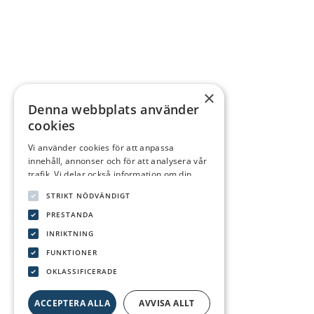
×
Denna webbplats använder
cookies
Vi använder cookies för att anpassa
innehåll, annonser och för att analysera vår
trafik. Vi delar också information om din
användning av vår webbplats med våra
STRIKT NÖDVÄNDIGT
reklam- och analyspartners som kan
kombinera den med annan information som
PRESTANDA
du har tillhandahållit dem eller som de har
INRIKTNING
samlat in från din användning av deras
FUNKTIONER
tjänster.
Integritetspolicy
OKLASSIFICERADE
ACCEPTERA ALLA
AVVISA ALLT