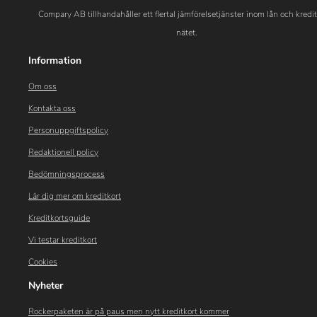
Compary AB tillhandahåller ett flertal jämförelsetjänster inom lån och kredi
nätet.
Information
Om oss
Kontakta oss
Personuppgiftspolicy
Redaktionell policy
Bedömningsprocess
Lär dig mer om kreditkort
Kreditkortsguide
Vi testar kreditkort
Cookies
Nyheter
Rockerpaketen är på paus men nytt kreditkort kommer