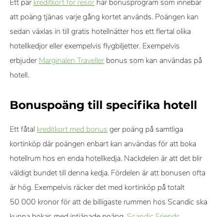
Ett par
kreditkort för resor
har bonusprogram som innebär
att poäng tjänas varje gång kortet används. Poängen kan
sedan växlas in till gratis hotellnätter hos ett flertal olika
hotellkedjor eller exempelvis flygbiljetter. Exempelvis
erbjuder
Marginalen Traveller
bonus som kan användas på
hotell.
Bonuspoäng till specifika hotell
Ett fåtal
kreditkort med bonus
ger poäng på samtliga
kortinköp där poängen enbart kan användas för att boka
hotellrum hos en enda hotellkedja. Nackdelen är att det blir
väldigt bundet till denna kedja. Fördelen är att bonusen ofta
är hög. Exempelvis räcker det med kortinköp på totalt
50 000 kronor för att de billigaste rummen hos Scandic ska
kunna bokas med intjänade poäng.
Scandic Friends