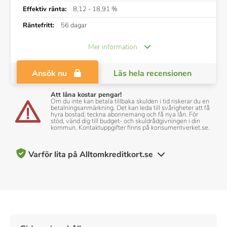
Effektiv ränta:
8,12 - 18,91 %
Räntefritt:
56 dagar
Mer information
Ansök nu
Läs hela recensionen
Att låna kostar pengar!
Om du inte kan betala tillbaka skulden i tid riskerar du en
betalningsanmärkning. Det kan leda till svårigheter att få
hyra bostad, teckna abonnemang och få nya lån. För
stöd, vänd dig till budget- och skuldrådgivningen i din
kommun. Kontaktuppgifter finns på konsumentverket.se.
Varför lita på Alltomkreditkort.se
200+ kreditkort recenserade och betygsatta av vårt team av
experter
10+ års erfarenhet av att täcka kreditkort och personlig