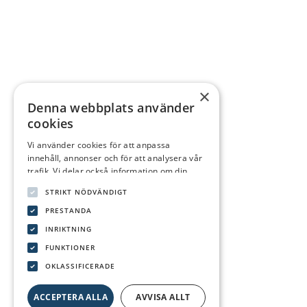
×
Denna webbplats använder
cookies
Vi använder cookies för att anpassa
innehåll, annonser och för att analysera vår
trafik. Vi delar också information om din
användning av vår webbplats med våra
STRIKT NÖDVÄNDIGT
reklam- och analyspartners som kan
kombinera den med annan information som
PRESTANDA
du har tillhandahållit dem eller som de har
INRIKTNING
samlat in från din användning av deras
FUNKTIONER
tjänster.
Integritetspolicy
OKLASSIFICERADE
ACCEPTERA ALLA
AVVISA ALLT