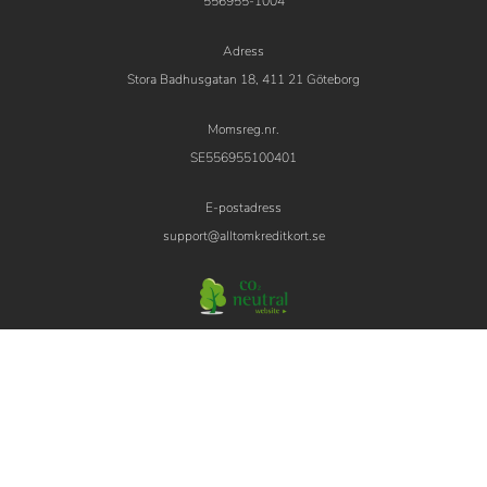
556955-1004
Adress
Stora Badhusgatan 18, 411 21 Göteborg
Momsreg.nr.
SE556955100401
E-postadress
support@alltomkreditkort.se