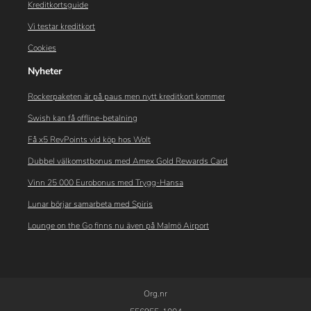
Kreditkortsguide
Vi testar kreditkort
Cookies
Nyheter
Rockerpaketen är på paus men nytt kreditkort kommer
Swish kan få offline-betalning
Få x5 RevPoints vid köp hos Wolt
Dubbel välkomstbonus med Amex Gold Rewards Card
Vinn 25 000 Eurobonus med Trygg-Hansa
Lunar börjar samarbeta med Spiris
Lounge on the Go finns nu även på Malmö Airport
Org.nr