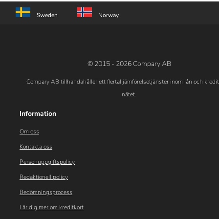
Sweden
Norway
© 2015 - 2026 Compary AB
Compary AB tillhandahåller ett flertal jämförelsetjänster inom lån och kredi
nätet.
Information
Om oss
Kontakta oss
Personuppgiftspolicy
Redaktionell policy
Bedömningsprocess
Lär dig mer om kreditkort