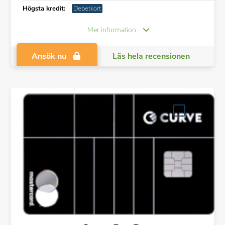
Högsta kredit:
Debetkort
Mer information
Ansök nu
Läs hela recensionen
Jämför kort