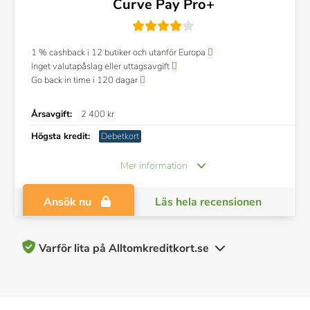
Curve Pay Pro+
1 % cashback i 12 butiker och utanför Europa
Inget valutapåslag eller uttagsavgift
Go back in time i 120 dagar
Årsavgift:
2 400 kr
Högsta kredit:
Debetkort
Mer information
Ansök nu
Läs hela recensionen
Varför lita på Alltomkreditkort.se
200+ kreditkort recenserade och betygsatta av vårt team av
experter