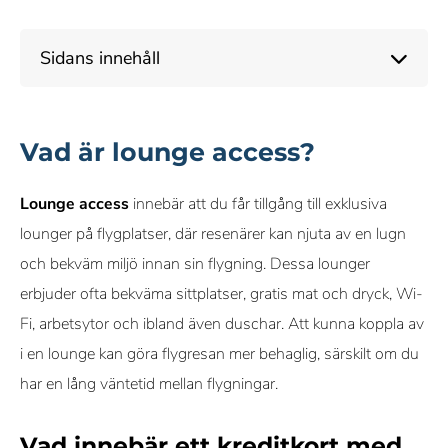
10+ års erfarenhet av att täcka kreditkort och personlig
Sidans innehåll
ekonomi
Objektiva & omfattande betygskriterier
Vad är lounge access?
Vårt innehåll om kreditkort, inklusive betyg och
rekommendationer, kontrolleras av ett team av skribenter och
Lounge access
innebär att du får tillgång till exklusiva
redaktörer som specialiserar sig på kreditkort. Varje skribent
lounger på flygplatser, där resenärer kan njuta av en lugn
och redaktör följer våra strikta riktlinjer för redaktionell integritet.
och bekväm miljö innan sin flygning. Dessa lounger
erbjuder ofta bekväma sittplatser, gratis mat och dryck, Wi-
Vi får provision från vissa samarbetspartners när du ansöker
Fi, arbetsytor och ibland även duschar. Att kunna koppla av
eller klickar via våra länkar. Detta gör det möjligt för oss att
i en lounge kan göra flygresan mer behaglig, särskilt om du
erbjuda tjänsten kostnadsfritt, men påverkar inte våra
har en lång väntetid mellan flygningar.
omdömen eller rekommendationer.
Vad innebär ett kreditkort med