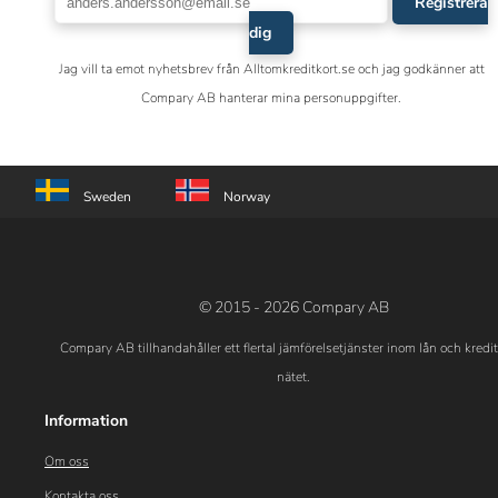
Registrera
dig
Jag vill ta emot nyhetsbrev från Alltomkreditkort.se och jag godkänner att
Compary AB hanterar mina personuppgifter.
Sweden
Norway
© 2015 - 2026 Compary AB
Compary AB tillhandahåller ett flertal jämförelsetjänster inom lån och kredi
nätet.
Information
Om oss
Kontakta oss