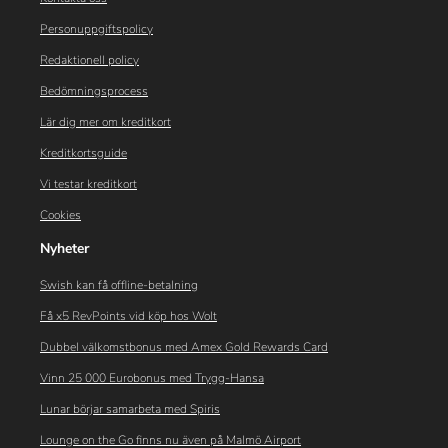
Personuppgiftspolicy
Redaktionell policy
Bedömningsprocess
Lär dig mer om kreditkort
Kreditkortsguide
Vi testar kreditkort
Cookies
Nyheter
Swish kan få offline-betalning
Få x5 RevPoints vid köp hos Wolt
Dubbel välkomstbonus med Amex Gold Rewards Card
Vinn 25 000 Eurobonus med Trygg-Hansa
Lunar börjar samarbeta med Spiris
Lounge on the Go finns nu även på Malmö Airport