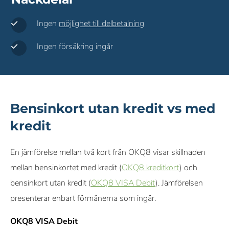
Ingen
möjlighet till delbetalning
Ingen försäkring ingår
Bensinkort utan kredit vs med
kredit
En jämförelse mellan två kort från OKQ8 visar skillnaden
mellan bensinkortet med kredit (
OKQ8 kreditkort
) och
bensinkort utan kredit (
OKQ8 VISA Debit
). Jämförelsen
presenterar enbart förmånerna som ingår.
OKQ8 VISA Debit