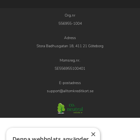
Org.nr
556955-1004
Adress
Stora Badhusgatan 18, 411 21 Göteborg
Momsreg.nr.
SE556955100401
E-postadress
support@alltomkreditkort.se
×
Denna webbplats använder