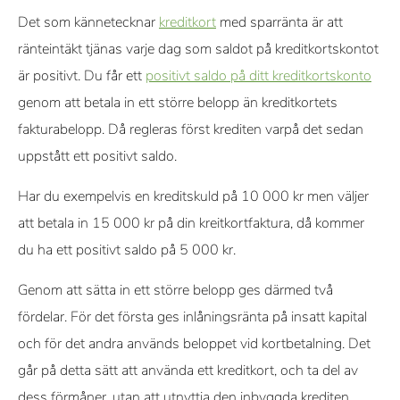
redaktörer som specialiserar sig på kreditkort. Varje skribent
Det som kännetecknar
kreditkort
med sparränta är att
och redaktör följer våra strikta riktlinjer för redaktionell integritet.
ränteintäkt tjänas varje dag som saldot på kreditkortskontot
Vi får provision från vissa samarbetspartners när du ansöker
är positivt. Du får ett
positivt saldo på ditt kreditkortskonto
eller klickar via våra länkar. Detta gör det möjligt för oss att
genom att betala in ett större belopp än kreditkortets
erbjuda tjänsten kostnadsfritt, men påverkar inte våra
fakturabelopp. Då regleras först krediten varpå det sedan
omdömen eller rekommendationer.
uppstått ett positivt saldo.
Har du exempelvis en kreditskuld på 10 000 kr men väljer
att betala in 15 000 kr på din kreitkortfaktura, då kommer
du ha ett positivt saldo på 5 000 kr.
Genom att sätta in ett större belopp ges därmed två
fördelar. För det första ges inlåningsränta på insatt kapital
och för det andra används beloppet vid kortbetalning. Det
går på detta sätt att använda ett kreditkort, och ta del av
dess förmåner, utan att utnyttja den inbyggda krediten.