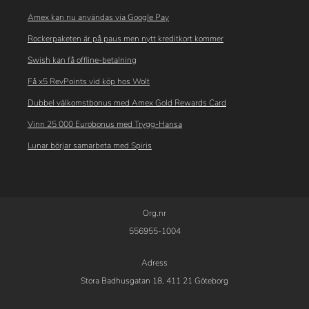
Amex kan nu användas via Google Pay
Rockerpaketen är på paus men nytt kreditkort kommer
Swish kan få offline-betalning
Få x5 RevPoints vid köp hos Wolt
Dubbel välkomstbonus med Amex Gold Rewards Card
Vinn 25 000 Eurobonus med Trygg-Hansa
Lunar börjar samarbeta med Spiris
Org.nr
556955-1004
Adress
Stora Badhusgatan 18, 411 21 Göteborg