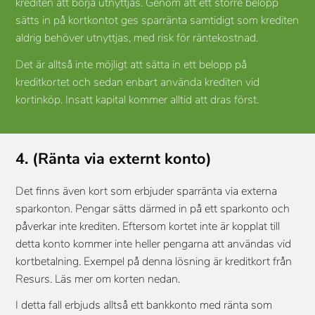
krediten att börja utnyttjas. Genom att ett större belopp
sätts in på kortkontot ges sparränta samtidigt som krediten
aldrig behöver utnyttjas, med risk för räntekostnad.
Det är alltså inte möjligt att sätta in ett belopp på
kreditkortet och sedan enbart använda krediten vid
kortinköp. Insatt kapital kommer alltid att dras först.
4. (Ränta via externt konto)
Det finns även kort som erbjuder sparränta via externa
sparkonton. Pengar sätts därmed in på ett sparkonto och
påverkar inte krediten. Eftersom kortet inte är kopplat till
detta konto kommer inte heller pengarna att användas vid
kortbetalning. Exempel på denna lösning är kreditkort från
Resurs. Läs mer om korten nedan.
I detta fall erbjuds alltså ett bankkonto med ränta som