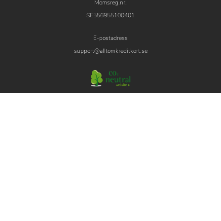
Momsreg.nr.
SE556955100401
E-postadress
support@alltomkreditkort.se