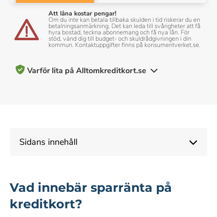
Att låna kostar pengar!
Om du inte kan betala tillbaka skulden i tid riskerar du en
betalningsanmärkning. Det kan leda till svårigheter att få
hyra bostad, teckna abonnemang och få nya lån. För
stöd, vänd dig till budget- och skuldrådgivningen i din
kommun. Kontaktuppgifter finns på konsumentverket.se.
Varför lita på Alltomkreditkort.se
200+ kreditkort recenserade och betygsatta av vårt team av
experter
10+ års erfarenhet av att täcka kreditkort och personlig
Sidans innehåll
ekonomi
Objektiva & omfattande betygskriterier
Vad innebär sparränta på
Vårt innehåll om kreditkort, inklusive betyg och
kreditkort?
rekommendationer, kontrolleras av ett team av skribenter och