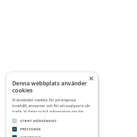
×
Denna webbplats använder
cookies
Vi använder cookies för att anpassa
innehåll, annonser och för att analysera vår
trafik. Vi delar också information om din
användning av vår webbplats med våra
STRIKT NÖDVÄNDIGT
reklam- och analyspartners som kan
kombinera den med annan information som
PRESTANDA
du har tillhandahållit dem eller som de har