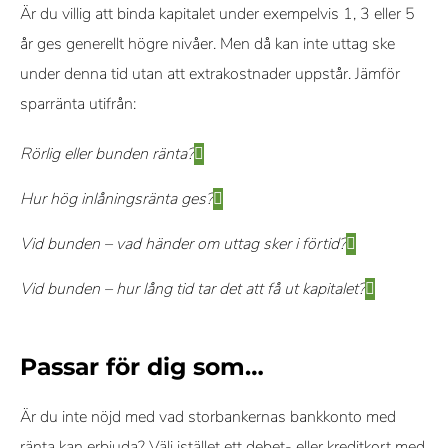
Är du villig att binda kapitalet under exempelvis 1, 3 eller 5
år ges generellt högre nivåer. Men då kan inte uttag ske
under denna tid utan att extrakostnader uppstår. Jämför
sparränta utifrån:
Rörlig eller bunden ränta?
Hur hög inlåningsränta ges?
Vid bunden – vad händer om uttag sker i förtid?
Vid bunden – hur lång tid tar det att få ut kapitalet?
Passar för dig som…
Är du inte nöjd med vad storbankernas bankkonto med
ränta kan erbjuda? Välj istället ett debet- eller kreditkort med