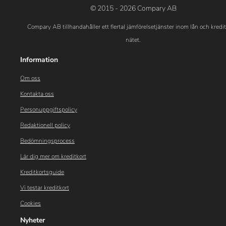
© 2015 - 2026 Compary AB
Compary AB tillhandahåller ett flertal jämförelsetjänster inom lån och kredi
nätet.
Information
Om oss
Kontakta oss
Personuppgiftspolicy
Redaktionell policy
Bedömningsprocess
Lär dig mer om kreditkort
Kreditkortsguide
Vi testar kreditkort
Cookies
Nyheter