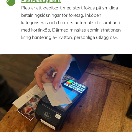
Pleo Företagskort
Pleo är ett kreditkort med stort fokus på smidiga
betalningslösningar för företag. Inköpen
kategoriseras och bokförs automatiskt i samband
med kortinköp. Därmed minskas administrationen
kring hantering av kvitton, personliga utlägg osv.