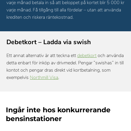
varje månad betala in så att beloppet på kortet blir 5 000 kr
varje månad. Få tillgång till alla fördelar – utan att använda
krediten och riskera räntekostnad.
Debetkort – Ladda via swish
Ett annat alternativ är att teckna ett
debetkort
och använda
detta enbart för inköp av drivmedel. Pengar ”swishas” in till
kontot och pengar dras direkt vid kortbetalning, som
exempelvis
Northmill Visa
.
Ingår inte hos konkurrerande
bensinstationer