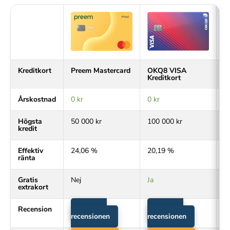
Kreditkort
Preem Mastercard
OKQ8 VISA
r
Kreditkort
Årskostnad
0 kr
0 kr
0 
Högsta
50 000 kr
100 000 kr
1
kredit
Effektiv
24,06 %
20,19 %
8
ränta
Gratis
Nej
Ja
Ja
extrakort
Recension
Läs hela
Läs hela
recensionen
recensionen
r