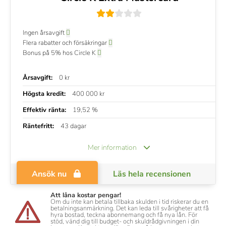
Ingen årsavgift
Flera rabatter och försäkringar
Bonus på 5% hos Circle K
Årsavgift:
0 kr
Högsta kredit:
400 000 kr
Effektiv ränta:
19,52 %
Räntefritt:
43 dagar
Mer information
Ansök nu
Läs hela recensionen
Att låna kostar pengar!
Om du inte kan betala tillbaka skulden i tid riskerar du en
betalningsanmärkning. Det kan leda till svårigheter att få
hyra bostad, teckna abonnemang och få nya lån. För
stöd, vänd dig till budget- och skuldrådgivningen i din