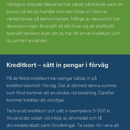
Vanligtvis erbjuder dessa kort en rabatt på bränsle samt en
bonus på det du handlar som kan lösas in i form av
värdecheckar på bensinmacken. Många av dessa kort har
dessutom ingen årsavgift så det lönar sig att skaffa ett
speciellt tankkort även om du har ett annat kreditkort som
du primärt använder.
Kreditkort – sätt in pengar i förväg
På de flesta kreditkort kan pengar sättas in på
kreditkortskontot i förväg. Det är därmed denna summa
som först kommer att användas vid betalning. Därefter
kommer krediten att utnyttjas.
Teckna ett kreditkort och sätt in exempelvis 5 000 kr.
Använd det sedan vid inköp av drivmedel och få
drivmedelsrabatt samt försäkringar. Ta sedan för vana att