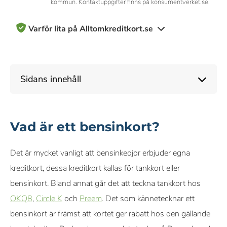
kommun. Kontaktuppgifter finns på konsumentverket.se.
Varför lita på Alltomkreditkort.se
200+ kreditkort recenserade och betygsatta av vårt team av
experter
Sidans innehåll
10+ års erfarenhet av att täcka kreditkort och personlig
ekonomi
Vad är ett bensinkort?
Objektiva & omfattande betygskriterier
Det är mycket vanligt att bensinkedjor erbjuder egna
Vårt innehåll om kreditkort, inklusive betyg och
kreditkort, dessa kreditkort kallas för tankkort eller
rekommendationer, kontrolleras av ett team av skribenter och
bensinkort. Bland annat går det att teckna tankkort hos
redaktörer som specialiserar sig på kreditkort. Varje skribent
OKQ8
,
Circle K
och
Preem
. Det som kännetecknar ett
och redaktör följer våra strikta riktlinjer för redaktionell integritet.
bensinkort är främst att kortet ger rabatt hos den gällande
Vi får provision från vissa samarbetspartners när du ansöker