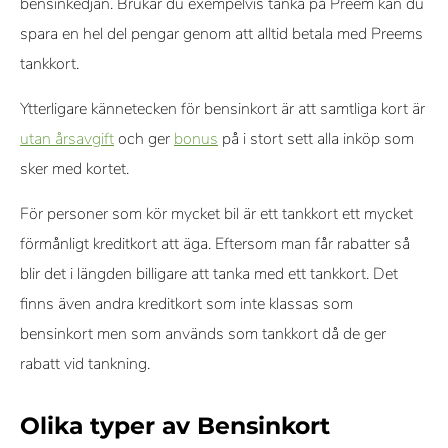
bensinkedjan. Brukar du exempelvis tanka på Preem kan du
eller klickar via våra länkar. Detta gör det möjligt för oss att
spara en hel del pengar genom att alltid betala med Preems
erbjuda tjänsten kostnadsfritt, men påverkar inte våra
tankkort.
omdömen eller rekommendationer.
Ytterligare kännetecken för bensinkort är att samtliga kort är
utan årsavgift
och ger
bonus
på i stort sett alla inköp som
sker med kortet.
För personer som kör mycket bil är ett tankkort ett mycket
förmånligt kreditkort att äga. Eftersom man får rabatter så
blir det i längden billigare att tanka med ett tankkort. Det
finns även andra kreditkort som inte klassas som
bensinkort men som används som tankkort då de ger
rabatt vid tankning.
Olika typer av Bensinkort