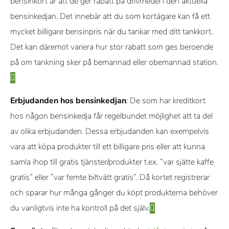
bensinkort är att de ger rabatt på drivmedel i den aktuella
bensinkedjan. Det innebär att du som kortägare kan få ett
mycket billigare bensinpris när du tankar med ditt tankkort.
Det kan däremot variera hur stor rabatt som ges beroende
på om tankning sker på bemannad eller obemannad station.
Erbjudanden hos bensinkedjan
: De som har kreditkort
hos någon bensinkedja får regelbundet möjlighet att ta del
av olika erbjudanden. Dessa erbjudanden kan exempelvis
vara att köpa produkter till ett billigare pris eller att kunna
samla ihop till gratis tjänster/produkter t.ex. ”var sjätte kaffe
gratis” eller ”var femte biltvätt gratis”. Då kortet registrerar
och sparar hur många gånger du köpt produkterna behöver
du vanligtvis inte ha kontroll på det själv.