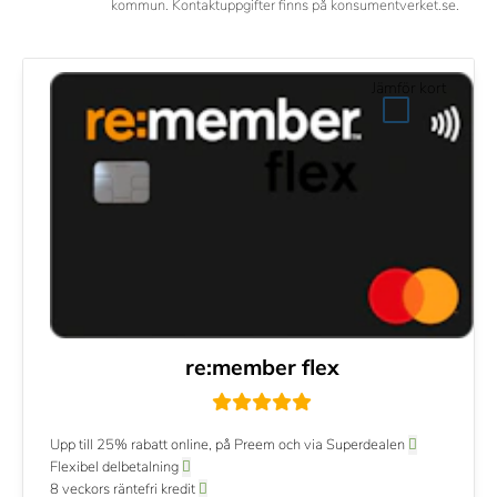
kommun. Kontaktuppgifter finns på konsumentverket.se.
Jämför kort
re:member flex
Upp till 25% rabatt online, på Preem och via Superdealen
Flexibel delbetalning
8 veckors räntefri kredit