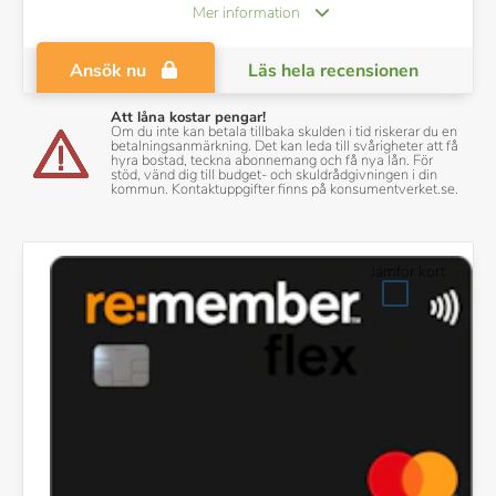
Mer information
Ansök nu
Läs hela recensionen
Att låna kostar pengar!
Om du inte kan betala tillbaka skulden i tid riskerar du en
betalningsanmärkning. Det kan leda till svårigheter att få
hyra bostad, teckna abonnemang och få nya lån. För
stöd, vänd dig till budget- och skuldrådgivningen i din
kommun. Kontaktuppgifter finns på konsumentverket.se.
Jämför kort