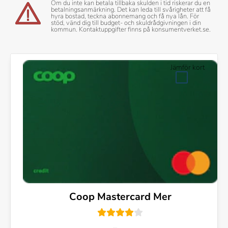
Om du inte kan betala tillbaka skulden i tid riskerar du en
betalningsanmärkning. Det kan leda till svårigheter att få
hyra bostad, teckna abonnemang och få nya lån. För
stöd, vänd dig till budget- och skuldrådgivningen i din
kommun. Kontaktuppgifter finns på konsumentverket.se.
Jämför kort
Coop Mastercard Mer