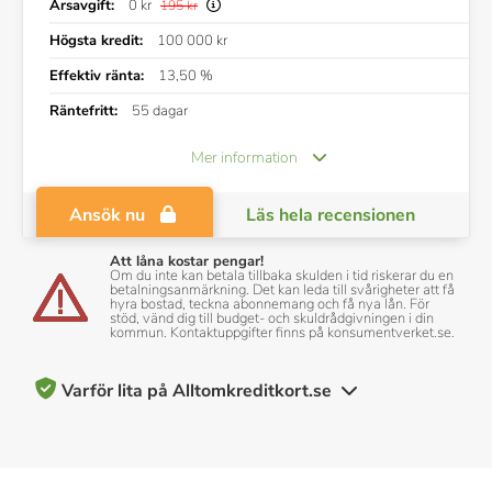
Årsavgift:
0 kr
195 kr
Högsta kredit:
100 000 kr
Effektiv ränta:
13,50 %
Räntefritt:
55 dagar
Mer information
Ansök nu
Läs hela recensionen
Att låna kostar pengar!
Om du inte kan betala tillbaka skulden i tid riskerar du en
betalningsanmärkning. Det kan leda till svårigheter att få
hyra bostad, teckna abonnemang och få nya lån. För
stöd, vänd dig till budget- och skuldrådgivningen i din
kommun. Kontaktuppgifter finns på konsumentverket.se.
Varför lita på Alltomkreditkort.se
200+ kreditkort recenserade och betygsatta av vårt team av
experter