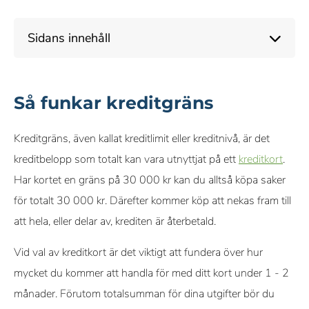
10+ års erfarenhet av att täcka kreditkort och personlig
Sidans innehåll
ekonomi
Objektiva & omfattande betygskriterier
Så funkar kreditgräns
Vårt innehåll om kreditkort, inklusive betyg och
rekommendationer, kontrolleras av ett team av skribenter och
Kreditgräns, även kallat kreditlimit eller kreditnivå, är det
redaktörer som specialiserar sig på kreditkort. Varje skribent
kreditbelopp som totalt kan vara utnyttjat på ett
kreditkort
.
och redaktör följer våra strikta riktlinjer för redaktionell integritet.
Har kortet en gräns på 30 000 kr kan du alltså köpa saker
för totalt 30 000 kr. Därefter kommer köp att nekas fram till
Vi får provision från vissa samarbetspartners när du ansöker
att hela, eller delar av, krediten är återbetald.
eller klickar via våra länkar. Detta gör det möjligt för oss att
erbjuda tjänsten kostnadsfritt, men påverkar inte våra
Vid val av kreditkort är det viktigt att fundera över hur
omdömen eller rekommendationer.
mycket du kommer att handla för med ditt kort under 1 - 2
månader. Förutom totalsumman för dina utgifter bör du