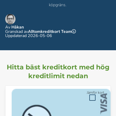
köpgräns.
Av
Håkan
Granskad av
Alltomkreditkort Team
Uppdaterad 2026-05-06
Hitta bäst kreditkort med hög
kreditlimit nedan
Jämför kort