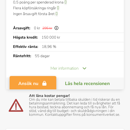
0,5 poäng per spenderad krona
Flera köpförsäkringa ringår
Ingen årsavgift första året
Årsavgift:
0 kr
295 kr
Högsta kredit:
150 000 kr
Effektiv ränta:
18,96 %
Räntefritt:
55 dagar
Mer information
Ansök nu
Läs hela recensionen
Att låna kostar pengar!
Om du inte kan betala tillbaka skulden i tid riskerar du en
betalningsanmärkning. Det kan leda till svårigheter att få
hyra bostad, teckna abonnemang och få nya lån. För
stöd, vänd dig till budget- och skuldrådgivningen i din
kommun. Kontaktuppgifter finns på konsumentverket.se.