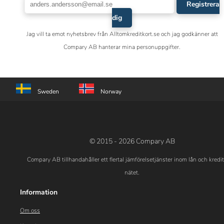
Registrera
dig
Jag vill ta emot nyhetsbrev från Alltomkreditkort.se och jag godkänner att
Compary AB hanterar mina personuppgifter.
Sweden
Norway
© 2015 - 2026 Compary AB
Compary AB tillhandahåller ett flertal jämförelsetjänster inom lån och kredi
nätet.
Information
Om oss