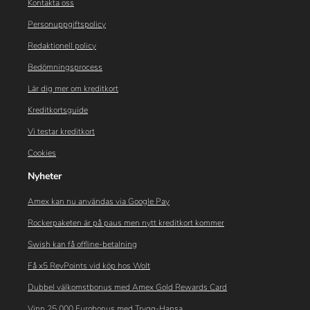
Kontakta oss
Personuppgiftspolicy
Redaktionell policy
Bedömningsprocess
Lär dig mer om kreditkort
Kreditkortsguide
Vi testar kreditkort
Cookies
Nyheter
Amex kan nu användas via Google Pay
Rockerpaketen är på paus men nytt kreditkort kommer
Swish kan få offline-betalning
Få x5 RevPoints vid köp hos Wolt
Dubbel välkomstbonus med Amex Gold Rewards Card
Vinn 25 000 Eurobonus med Trygg-Hansa