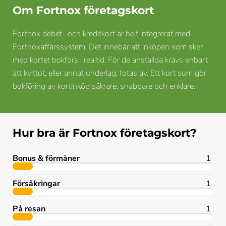
Om Fortnox företagskort
Fortnox debet- och kreditkort är helt integrerat med
Fortnoxaffärssystem. Det innebär att inköpen som sker
med kortet bokförs i realtid. För de anställda krävs enbart
att kvittot, eller annat underlag, fotas av. Ett kort som gör
bokföring av kortinköp säkrare, snabbare och enklare.
Hur bra är Fortnox företagskort?
Bonus & förmåner
1
Försäkringar
1
På resan
1