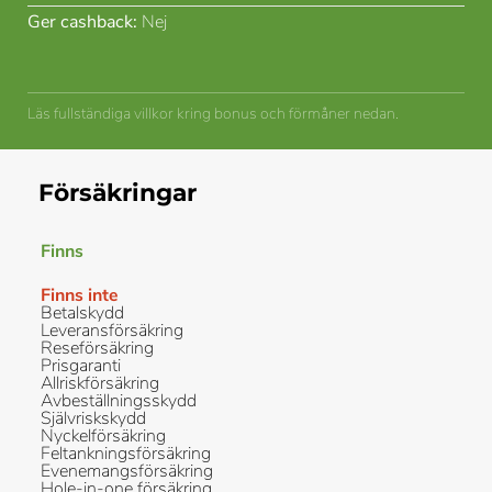
Ger cashback:
Nej
Läs fullständiga villkor kring bonus och förmåner nedan.
Försäkringar
Finns
Finns inte
Betalskydd
Leveransförsäkring
Reseförsäkring
Prisgaranti
Allriskförsäkring
Avbeställningsskydd
Självriskskydd
Nyckelförsäkring
Feltankningsförsäkring
Evenemangsförsäkring
Hole-in-one försäkring