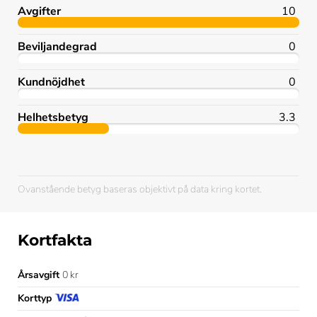
Avgifter
10
Beviljandegrad
0
Kundnöjdhet
0
Helhetsbetyg
3.3
Ovanstående betyg baseras objektivt på data kring kortet.
Kortfakta
Årsavgift
0 kr
Korttyp