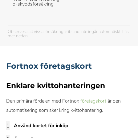
Id-skyddsförsäkring
Observera att vissa försäkringar ibland inte ingår automatiskt. Läs
mer nedan.
Fortnox företagskort
Enklare kvittohanteringen
Den primära fördelen med Fortnox
företagskort
är den
automatisering som sker kring kvittohantering.
Använd kortet för inköp