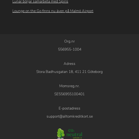
Lunar börjar samarbeta med Spiris
Lounge on the Go finns nu även på Malmö Airport
Org.nr
556955-1004
Adress
Stora Badhusgatan 18, 411 21 Göteborg
Momsreg.nr.
SE556955100401
E-postadress
support@alltomkreditkort.se