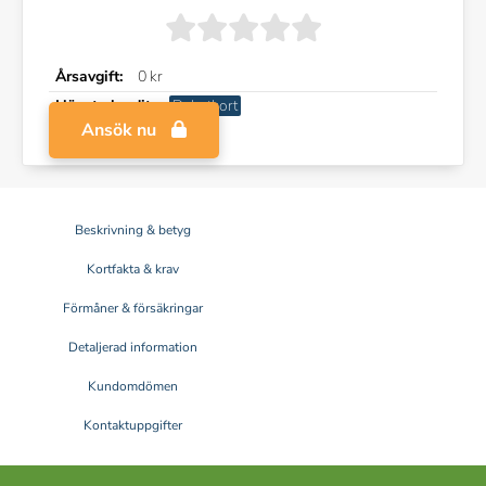
Årsavgift:
0 kr
Högsta kredit:
Debetkort
Ansök nu
Beskrivning & betyg
Kortfakta & krav
Förmåner & försäkringar
Detaljerad information
Kundomdömen
Kontaktuppgifter