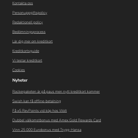
Kontakta oss
Personuppgiftspolicy
Redaktionell policy
Bedömningsprocess
Lär dig mer om kreditkort
Kreditkortsguide
Vi testar kreditkort
Cookies
Nyheter
Rockerpaketen är på paus men nytt kreditkort kommer
Swish kan få offline-betalning
Få x5 RevPoints vid köp hos Wolt
Dubbel välkomstbonus med Amex Gold Rewards Card
Vinn 25 000 Eurobonus med Trygg-Hansa