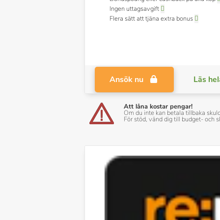
Ingen uttagsavgift
Flera sätt att tjäna extra bonus
Ansök nu
Läs hel
Att låna kostar pengar!
Om du inte kan betala tillbaka skul
För stöd, vänd dig till budget- oc