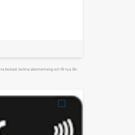
å hyra bostad, teckna abonnemang och få nya lån.
Jämför kort