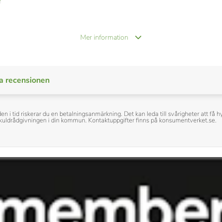
Mer information
a recensionen
den i tid riskerar du en betalningsanmärkning. Det kan leda till svårigheter att f
h skuldrådgivningen i din kommun. Kontaktuppgifter finns på konsumentverket.se.